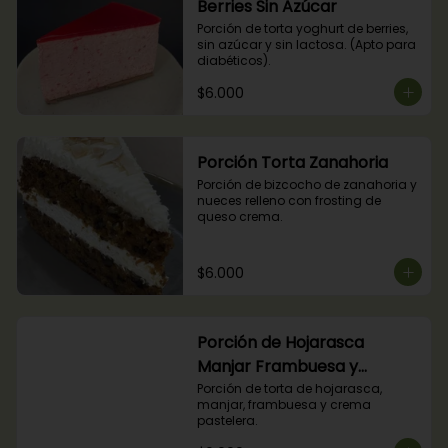
Berries Sin Azúcar
Porción de torta yoghurt de berries, 
sin azúcar y sin lactosa. (Apto para 
diabéticos).
$6.000
Porción Torta Zanahoria
Porción de bizcocho de zanahoria y 
nueces relleno con frosting de 
queso crema.
$6.000
Porción de Hojarasca
Manjar Frambuesa y
Crema Pastelera
Porción de torta de hojarasca, 
manjar, frambuesa y crema 
pastelera.