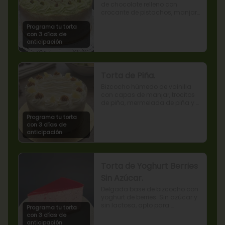
de chocolate relleno con 
crocante de pistachos, manjar, 
ganache de chocolate y crema 
Programa tu torta
de pistachos.
con 3 días de
anticipación
Torta de Piña.
Bizcocho húmedo de vainilla 
con capas de manjar, trocitos 
de piña, mermelada de piña y 
crema chantilly.
Programa tu torta
con 3 días de
anticipación
Torta de Yoghurt Berries
Sin Azúcar.
Delgada base de bizcocho con 
yoghurt de berries. Sin azúcar y 
sin lactosa, apto para 
Programa tu torta
diabéticos.
con 3 días de
anticipación