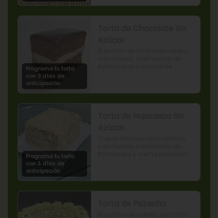
Torta de Chocolate Sin
Azúcar.
Bizcocho de chocolate relleno 
con manjar, mermelada de 
frambuesas y chocolate.
Programa tu torta
con 3 días de
anticipación
Torta de Hojarasca Sin
Azúcar.
Capas de hojarasca rellenas 
con manjar, mermelada de 
frambuesa y crema pastelera 
Programa tu torta
sin azúcar, también conocida 
con 3 días de
como Torta Amor. (Producto 
anticipación
apto para diabéticos).
Torta de Pistacho.
Bizcocho de vainilla, bizcocho 