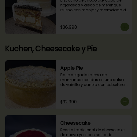
Bizcocho de chocolate, capa de 
hojarasca y disco de merengue, 
relleno con manjar y mermelada de 
frambuesas.
$36.990
Kuchen, Cheesecake y Pie
Apple Pie
Base delgada rellena de 
manzanas cocidas en una salsa 
de vainilla y canela con cobertura 
de miga streusel.
$32.990
Cheesecake
Receta tradicional de cheesecake 
de nueva york con salsa de 