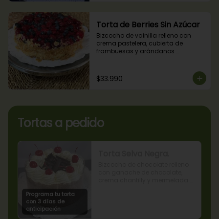
Torta de Berries Sin Azúcar
Bizcocho de vainilla relleno con 
crema pastelera, cubierta de 
frambuesas y arándanos 
naturales. Producto sin azúcar, apto 
para diabéticos.
$33.990
Tortas a pedido
Torta Selva Negra.
Bizcocho de chocolate relleno 
con ganache de chocolate, 
crema chantilly y mermelada 
de guindas
Programa tu torta
con 3 días de
anticipación