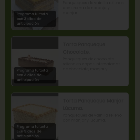
Panqueques de vainilla rellenos 
con crema de naranja y 
manjar.
Programa tu torta
con 3 días de
anticipación
Torta Panqueque
Chocolate.
Panqueques de chocolate 
relleno en capas intercaladas 
de chocolate, manjar y 
Programa tu torta
mermelada de frambuesas.
con 3 días de
anticipación
Torta Panqueque Manjar
Lúcuma.
Panqueques de vainilla relleno 
con manjar y lúcuma.
Programa tu torta
con 3 días de
anticipación