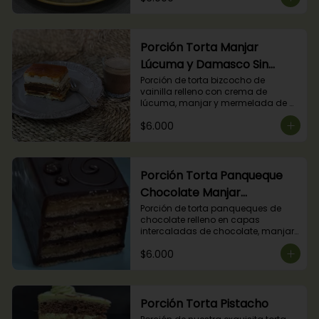
Porción Torta Manjar
Lúcuma y Damasco Sin
Azúcar
Porción de torta bizcocho de 
vainilla relleno con crema de 
lúcuma, manjar y mermelada de 
damasco. (Producto apto para 
$6.000
diabéticos).
Porción Torta Panqueque
Chocolate Manjar
Frambuesa
Porción de torta panqueques de 
chocolate relleno en capas 
intercaladas de chocolate, manjar 
y mermelada de frambuesas.
$6.000
Porción Torta Pistacho