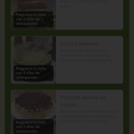
relleno con manjar, toffee y 
truffa.
Programa tu torta
con 3 días de
anticipación
Torta Zanahoria.
Bizcocho de zanahoria y 
nueces relleno con frosting 
dulce de queso philadelphia, 
decorado con almendras 
Programa tu torta
tostadas.
con 3 días de
anticipación
Torta de Berries Sin
Azúcar.
Bizcocho de vainilla relleno con 
crema pastelera, cubierta de 
frambuesas y arándanos 
Programa tu torta
naturales. Producto sin azúcar, 
con 3 días de
apto para diabéticos.
anticipación