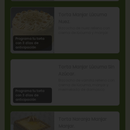
Torta Manjar Lúcuma
Nuez.
Bizcocho de nuez relleno con 
crema de lúcuma y manjar.
Programa tu torta
con 3 días de
anticipación
Torta Manjar Lúcuma Sin
Azúcar.
Bizcocho de vainilla relleno con 
crema de lúcuma, manjar y 
mermelada de damasco.
Programa tu torta
con 3 días de
anticipación
Torta Naranja Manjar
Manjar.