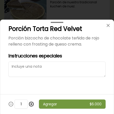
Porción de nuestro tradicional 
kuchen de nuez.
$6.000
Porción Torta Red Velvet
Porción bizcocho de chocolate teñida de rojo
Porción de Torta Hojarasca
relleno con frosting de queso crema.
Pompadour
Capas de hojarasca rellenas con 
Instrucciones especiales
manjar, plátano y crema de 
vainilla.
$6.000
Varios
Agregar
$6.000
Alfajores
Masa de chocolate rellena con 