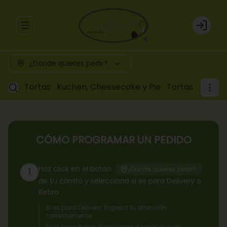
Abrir menu de navegación
Login
¿Dónde quieres pedir?
Tortas
Kuchen, Cheesecake y Pie
Tortas a pedid
CÓMO PROGRAMAR UN PEDIDO
Haz click en el botón
¿Dónde quieres pedir?
1
de tu carrito y selecciona si es para Delivery o
Retiro.
Si es para Delivery: Ingresa tu dirección
correctamente.
Si es para Retiro: Selecciona el local al cuál