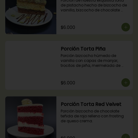
Porción de nuestra exquisita torta 
de pistacho hecha de bizcocho de 
vainilla, bizcocho de chocolate 
relleno con crocante de pistachos, 
manjar, ganache de chocolate y 
crema de pistachos.
$6.000
Porción Torta Piña
Porción bizcocho húmedo de 
vainilla con capas de manjar, 
trocitos de piña, mermelada de 
piña y crema chantilly.
$6.000
Porción Torta Red Velvet
Porción bizcocho de chocolate 
teñida de rojo relleno con frosting 
de queso crema.