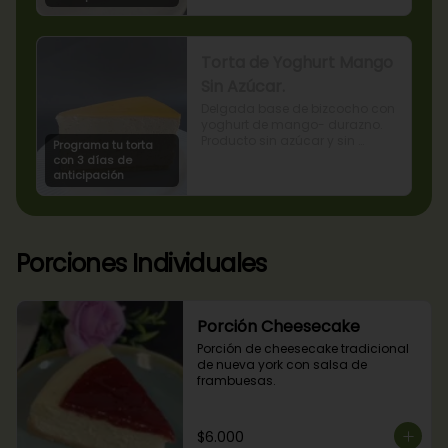
Torta de Yoghurt Mango
Sin Azúcar.
Delgada base de bizcocho con 
yoghurt de mango- durazno. 
Producto sin azúcar y sin 
Programa tu torta
lactosa, apto para diabéticos.
con 3 días de
anticipación
Porciones Individuales
Porción Cheesecake
Porción de cheesecake tradicional 
de nueva york con salsa de 
frambuesas.
$6.000