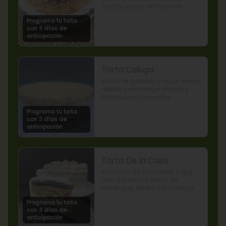
frambuesas y arándanos 
naturales.
Programa tu torta
con 3 días de
anticipación
Torta Caluga.
Masa de galletas y frutos secos, 
rellena con manjar casero y 
frambuesas naturales
Programa tu torta
con 3 días de
anticipación
Torta De la Casa.
Bizcocho de chocolate, capa 
de hojarasca y disco de 
merengue, relleno con manjar y 
mermelada de frambuesas.
Programa tu torta
con 3 días de
anticipación