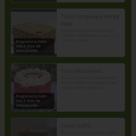
Torta Panqueque Manjar
Nuez.
Panqueques de chocolate y 
vainilla, alternados, relleno con 
manjar y nuez.
Programa tu torta
con 3 días de
anticipación
Torta Red Velvet.
Bizcocho de chocolate teñida 
de rojo relleno con frosting de 
queso crema y textura 
terciopelada
Programa tu torta
con 3 días de
anticipación
Torta Truffa.
Bizcocho de chocolate negro 