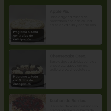
Apple Pie.
Base delgada rellena de 
manzanas cocidas en una 
salsa de vainilla y canela con 
cobertura de miga streusel.
Programa tu torta
con 3 días de
anticipación
Cheesecake Oreo.
Base delgada de bizcocho de 
chocolate, queso crema, 
galleta oreo, chocolate y 
mousse de oreo.
Programa tu torta
con 3 días de
anticipación
Kuchen de Berries.
Bizcocho de vainilla relleno con 
crema pastelera, cubierta de 