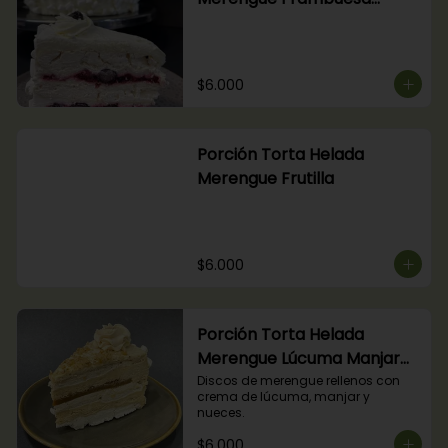
Arándanos
$6.000
Porción Torta Helada
Merengue Frutilla
$6.000
Porción Torta Helada
Merengue Lúcuma Manjar
Nuez
Discos de merengue rellenos con 
crema de lúcuma, manjar y 
nueces.
$6.000