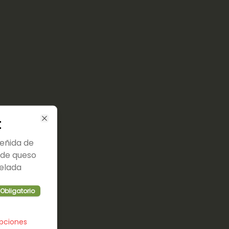
t
Close
eñida de
g de queso
pelada
Obligatorio
opciones