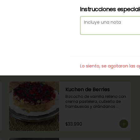
Instrucciones especia
$30.990
Cheesecake Oreo
Base delgada de bizcocho de 
chocolate, queso crema, 
galleta oreo, chocolate y 
mousse de oreo.
Lo siento, se agotaron las 
$33.990
Kuchen de Berries
Bizcocho de vainilla relleno con 
crema pastelera, cubierta de 
frambuesas y arándanos 
naturales.
$33.990