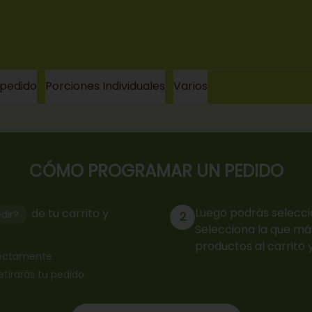
 pedido
Porciones Individuales
Varios
CÓMO PROGRAMAR UN PEDIDO
Luego podrás selecci
de tu carrito y
dir?
2
Selecciona la que más
productos al carrito 
rrectamente.
retirarás tu pedido.