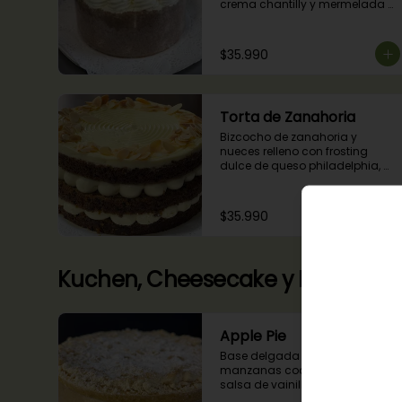
crema chantilly y mermelada 
de guindas
$35.990
Torta de Zanahoria
Bizcocho de zanahoria y 
nueces relleno con frosting 
dulce de queso philadelphia, 
decorado con almendras 
tostadas.
$35.990
Kuchen, Cheesecake y Pie
Apple Pie
Base delgada rellena de 
manzanas cocidas en una 
salsa de vainilla y canela con 
cobertura de miga streusel.