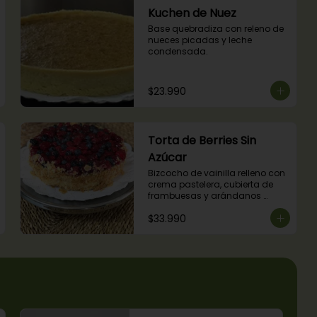
Kuchen de Nuez
Base quebradiza con releno de 
nueces picadas y leche 
condensada.
$23.990
Torta de Berries Sin
Azúcar
Bizcocho de vainilla relleno con 
crema pastelera, cubierta de 
frambuesas y arándanos 
naturales. Producto sin azúcar, 
$33.990
apto para diabéticos.