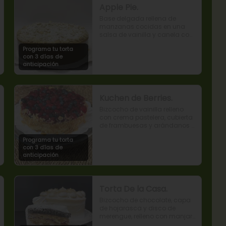
Apple Pie.
Base delgada rellena de 
manzanas cocidas en una 
salsa de vainilla y canela con 
cobertura de miga streusel.
Programa tu torta
con 3 días de
anticipación
Kuchen de Berries.
Bizcocho de vainilla relleno 
con crema pastelera, cubierta 
de frambuesas y arándanos 
naturales.
Programa tu torta
con 3 días de
anticipación
Torta De la Casa.
Bizcocho de chocolate, capa 
de hojarasca y disco de 
merengue, relleno con manjar 
y mermelada de frambuesas.