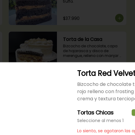
truffa.
$37.990
Torta de la Casa
Bizcocho de chocolate, capa 
de hojarasca y disco de 
merengue, relleno con manjar y 
mermelada de frambuesas.
Torta Red Velve
$36.990
Bizcocho de chocolate t
rojo relleno con frostin
crema y textura tercio
Tortas Chicas
Cheesecake
Receta tradicional de 
Seleccione al menos 1
cheesecake de nueva york con 
salsa de frambuesas
Lo siento, se agotaron las 