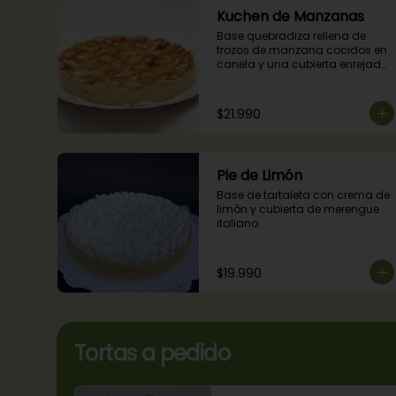
Kuchen de Manzanas
Base quebradiza rellena de 
trozos de manzana cocidos en 
canela y una cubierta enrejada 
con mermelada de damascos
$21.990
Pie de Limón
Base de tartaleta con crema de 
limón y cubierta de merengue 
italiano.
$19.990
Tortas a pedido