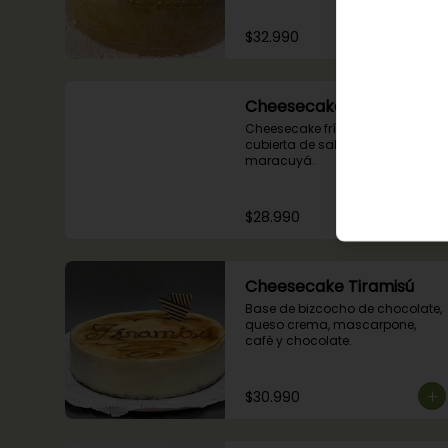
$32.990
Cheesecake Maracuyá
Cheesecake frío de maracuyá y 
cubierta de salsa de 
maracuyá.
$28.990
Cheesecake Tiramisú
Base de bizcocho de chocolate, 
queso crema, mascarpone, 
café y chocolate.
$30.990