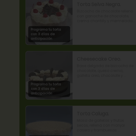
Torta Selva Negra.
Bizcocho de chocolate relleno 
con ganache de chocolate, 
crema chantilly y mermelada 
de guindas
Programa tu torta
con 3 días de
anticipación
Cheesecake Oreo.
Base delgada de bizcocho de 
chocolate, queso crema, 
galleta oreo, chocolate y 
mousse de oreo.
Programa tu torta
con 3 días de
anticipación
Torta Caluga.
Masa de galletas y frutos 
secos, rellena con manjar 
casero y frambuesas 
naturales