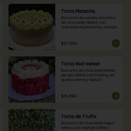
Torta Pistacho
Bizcocho de vainilla, bizcocho 
de chocolate relleno con 
crocante de pistachos, manjar, 
ganache de chocolate y crema 
de pistachos.
$37.990
Torta Red Velvet
Bizcocho de chocolate teñida 
de rojo relleno con frosting de 
queso crema y textura 
terciopelada
$35.990
Torta de Truffa
Bizcocho de chocolate negro 
relleno con manjar, toffee y 