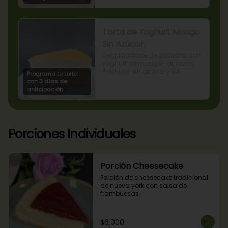
Torta de Yoghurt Mango
Sin Azúcar.
Delgada base de bizcocho con 
yoghurt de mango- durazno. 
Producto sin azúcar y sin 
Programa tu torta
lactosa, apto para diabéticos.
con 3 días de
anticipación
Porciones Individuales
Porción Cheesecake
Porción de cheesecake tradicional 
de nueva york con salsa de 
frambuesas.
$6.000