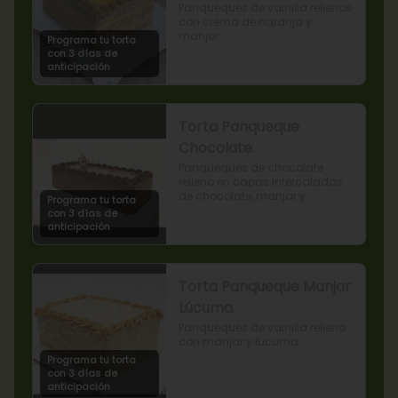
Panqueques de vainilla rellenos 
con crema de naranja y 
manjar.
Programa tu torta
con 3 días de
anticipación
Torta Panqueque
Chocolate.
Panqueques de chocolate 
relleno en capas intercaladas 
de chocolate, manjar y 
Programa tu torta
mermelada de frambuesas.
con 3 días de
anticipación
Torta Panqueque Manjar
Lúcuma.
Panqueques de vainilla relleno 
con manjar y lúcuma.
Programa tu torta
con 3 días de
anticipación