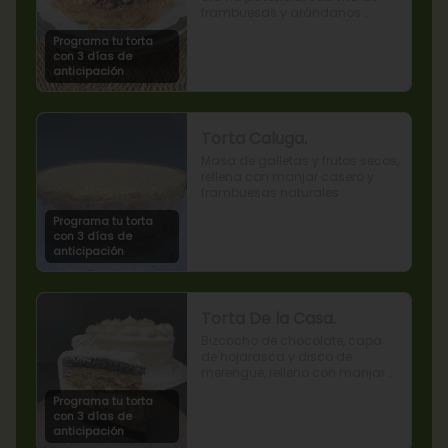
frambuesas y arándanos 
naturales.
Programa tu torta
con 3 días de
anticipación
Torta Caluga.
Masa de galletas y frutos secos, 
rellena con manjar casero y 
frambuesas naturales
Programa tu torta
con 3 días de
anticipación
Torta De la Casa.
Bizcocho de chocolate, capa 
de hojarasca y disco de 
merengue, relleno con manjar y 
mermelada de frambuesas.
Programa tu torta
con 3 días de
anticipación