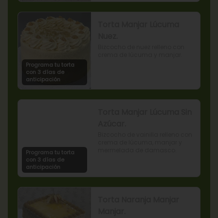
Torta Manjar Lúcuma
Nuez.
Bizcocho de nuez relleno con 
crema de lúcuma y manjar.
Programa tu torta
con 3 días de
anticipación
Torta Manjar Lúcuma Sin
Azúcar.
Bizcocho de vainilla relleno con 
crema de lúcuma, manjar y 
mermelada de damasco.
Programa tu torta
con 3 días de
anticipación
Torta Naranja Manjar
Manjar.