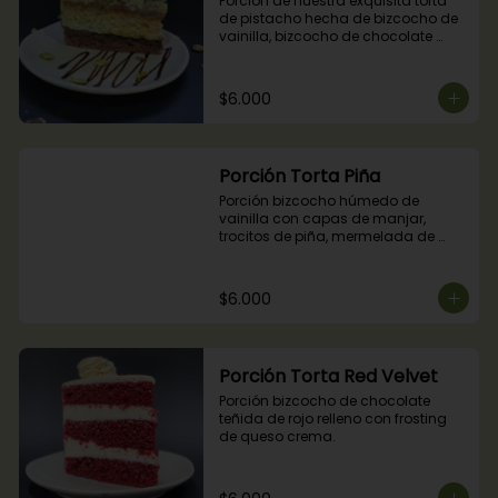
Porción de nuestra exquisita torta 
de pistacho hecha de bizcocho de 
vainilla, bizcocho de chocolate 
relleno con crocante de pistachos, 
manjar, ganache de chocolate y 
crema de pistachos.
$6.000
Porción Torta Piña
Porción bizcocho húmedo de 
vainilla con capas de manjar, 
trocitos de piña, mermelada de 
piña y crema chantilly.
$6.000
Porción Torta Red Velvet
Porción bizcocho de chocolate 
teñida de rojo relleno con frosting 
de queso crema.