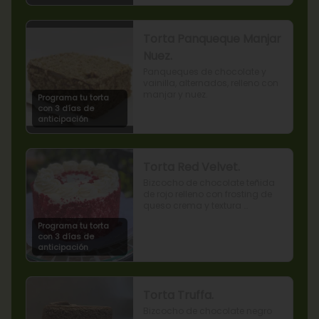
Torta Panqueque Manjar
Nuez.
Panqueques de chocolate y 
vainilla, alternados, relleno con 
manjar y nuez.
Programa tu torta
con 3 días de
anticipación
Torta Red Velvet.
Bizcocho de chocolate teñida 
de rojo relleno con frosting de 
queso crema y textura 
terciopelada
Programa tu torta
con 3 días de
anticipación
Torta Truffa.
Bizcocho de chocolate negro 