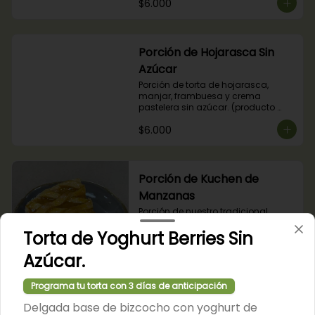
$6.000
Porción de Hojarasca Sin
Azúcar
Porción de torta de hojarasca, 
manjar, frambuesa y crema 
pastelera sin azúcar. (producto 
apto para diabéticos).
$6.000
Porción de Kuchen de
Manzanas
Porción de nuestro tradicional 
kuchen de manzanas.
Torta de Yoghurt Berries Sin
Azúcar.
$6.000
Programa tu torta con 3 días de anticipación
Porción de Kuchen de Nuez
Delgada base de bizcocho con yoghurt de