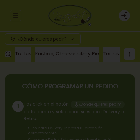
Abrir menu de navegación
Login
¿Dónde quieres pedir?
Tortas
Kuchen, Cheesecake y Pie
Tortas a pedid
CÓMO PROGRAMAR UN PEDIDO
Haz click en el botón
¿Dónde quieres pedir?
1
de tu carrito y selecciona si es para Delivery o
Retiro.
Si es para Delivery: Ingresa tu dirección
correctamente.
Si es para Retiro: Selecciona el local al cuál