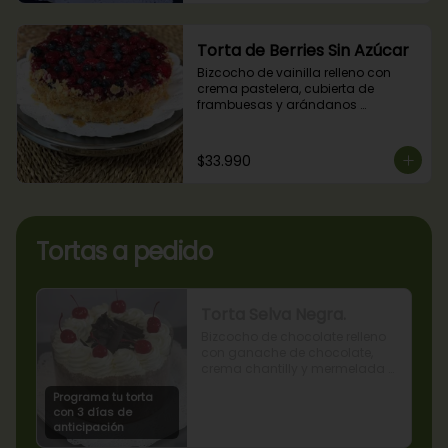
Torta de Berries Sin Azúcar
Bizcocho de vainilla relleno con 
crema pastelera, cubierta de 
frambuesas y arándanos 
naturales. Producto sin azúcar, apto 
para diabéticos.
$33.990
Tortas a pedido
Torta Selva Negra.
Bizcocho de chocolate relleno 
con ganache de chocolate, 
crema chantilly y mermelada 
de guindas
Programa tu torta
con 3 días de
anticipación