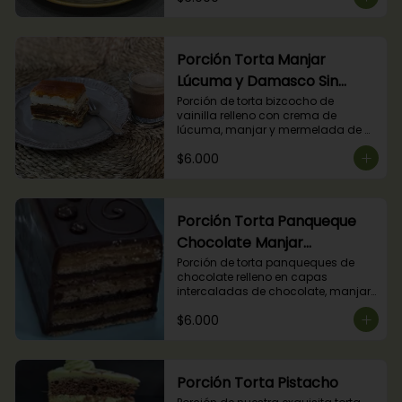
Porción Torta Manjar
Lúcuma y Damasco Sin
Azúcar
Porción de torta bizcocho de 
vainilla relleno con crema de 
lúcuma, manjar y mermelada de 
damasco. (Producto apto para 
$6.000
diabéticos).
Porción Torta Panqueque
Chocolate Manjar
Frambuesa
Porción de torta panqueques de 
chocolate relleno en capas 
intercaladas de chocolate, manjar 
y mermelada de frambuesas.
$6.000
Porción Torta Pistacho