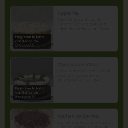
Apple Pie.
Base delgada rellena de 
manzanas cocidas en una 
salsa de vainilla y canela con 
cobertura de miga streusel.
Programa tu torta
con 3 días de
anticipación
Cheesecake Oreo.
Base delgada de bizcocho de 
chocolate, queso crema, 
galleta oreo, chocolate y 
mousse de oreo.
Programa tu torta
con 3 días de
anticipación
Kuchen de Berries.
Bizcocho de vainilla relleno con 
crema pastelera, cubierta de 