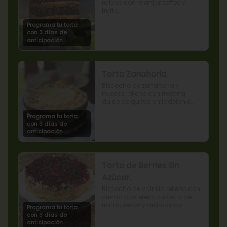
relleno con manjar, toffee y 
truffa.
Programa tu torta
con 3 días de
anticipación
Torta Zanahoria.
Bizcocho de zanahoria y 
nueces relleno con frosting 
dulce de queso philadelphia, 
decorado con almendras 
Programa tu torta
tostadas.
con 3 días de
anticipación
Torta de Berries Sin
Azúcar.
Bizcocho de vainilla relleno con 
crema pastelera, cubierta de 
frambuesas y arándanos 
Programa tu torta
naturales. Producto sin azúcar, 
con 3 días de
apto para diabéticos.
anticipación