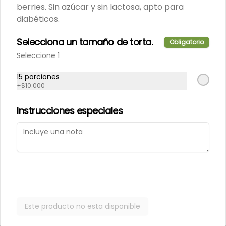
Porción de nuestro tradicional 
berries. Sin azúcar y sin lactosa, apto para
kuchen de nuez.
diabéticos.
Selecciona un tamaño de torta.
Obligatorio
$6.000
Seleccione 1
15 porciones
Porción de Torta Hojarasca
+
$10.000
Pompadour
Capas de hojarasca rellenas con 
Instrucciones especiales
manjar, plátano y crema de 
vainilla.
$6.000
Varios
Este producto no esta disponible
Alfajores
Masa de chocolate rellena con 