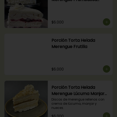
Arándanos
$6.000
Porción Torta Helada
Merengue Frutilla
$6.000
Porción Torta Helada
Merengue Lúcuma Manjar
Nuez
Discos de merengue rellenos con 
crema de lúcuma, manjar y 
nueces.
$6.000