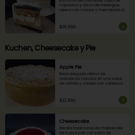
Bizcocho de chocolate, capa de 
hojarasca y disco de merengue, 
relleno con manjar y mermelada de 
frambuesas.
$36.990
Kuchen, Cheesecake y Pie
Apple Pie
Base delgada rellena de 
manzanas cocidas en una salsa 
de vainilla y canela con cobertura 
de miga streusel.
$32.990
Cheesecake
Receta tradicional de cheesecake 
de nueva york con salsa de 