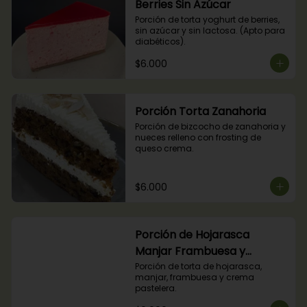
Berries Sin Azúcar
Porción de torta yoghurt de berries, 
sin azúcar y sin lactosa. (Apto para 
diabéticos).
$6.000
Porción Torta Zanahoria
Porción de bizcocho de zanahoria y 
nueces relleno con frosting de 
queso crema.
$6.000
Porción de Hojarasca
Manjar Frambuesa y
Crema Pastelera
Porción de torta de hojarasca, 
manjar, frambuesa y crema 
pastelera.