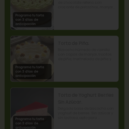
de chocolate relleno con 
crocante de pistachos, manjar, 
ganache de chocolate y crema 
Programa tu torta
de pistachos.
con 3 días de
anticipación
Torta de Piña.
Bizcocho húmedo de vainilla 
con capas de manjar, trocitos 
de piña, mermelada de piña y 
crema chantilly.
Programa tu torta
con 3 días de
anticipación
Torta de Yoghurt Berries
Sin Azúcar.
Delgada base de bizcocho con 
yoghurt de berries. Sin azúcar y 
sin lactosa, apto para 
Programa tu torta
diabéticos.
con 3 días de
anticipación