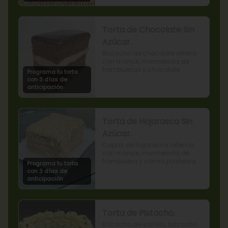
Torta de Chocolate Sin
Azúcar.
Bizcocho de chocolate relleno 
con manjar, mermelada de 
frambuesas y chocolate.
Programa tu torta
con 3 días de
anticipación
Torta de Hojarasca Sin
Azúcar.
Capas de hojarasca rellenas 
con manjar, mermelada de 
frambuesa y crema pastelera 
Programa tu torta
sin azúcar, también conocida 
con 3 días de
como Torta Amor. (Producto 
anticipación
apto para diabéticos).
Torta de Pistacho.
Bizcocho de vainilla, bizcocho 