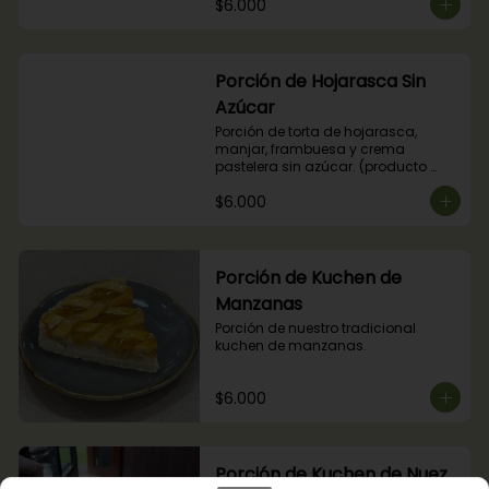
$6.000
Porción de Hojarasca Sin
Azúcar
Porción de torta de hojarasca, 
manjar, frambuesa y crema 
pastelera sin azúcar. (producto 
apto para diabéticos).
$6.000
Porción de Kuchen de
Manzanas
Porción de nuestro tradicional 
kuchen de manzanas.
$6.000
Porción de Kuchen de Nuez