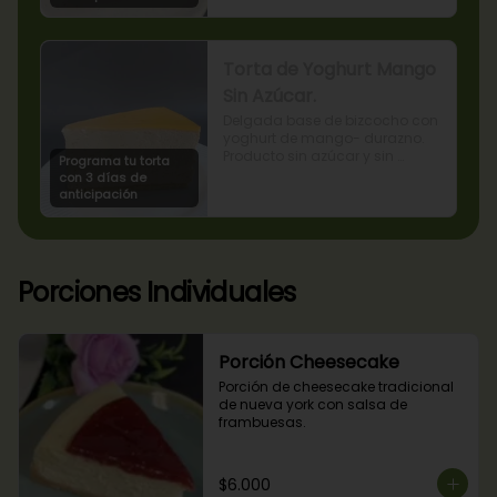
Torta de Yoghurt Mango
Sin Azúcar.
Delgada base de bizcocho con 
yoghurt de mango- durazno. 
Producto sin azúcar y sin 
Programa tu torta
lactosa, apto para diabéticos.
con 3 días de
anticipación
Porciones Individuales
Porción Cheesecake
Porción de cheesecake tradicional 
de nueva york con salsa de 
frambuesas.
$6.000