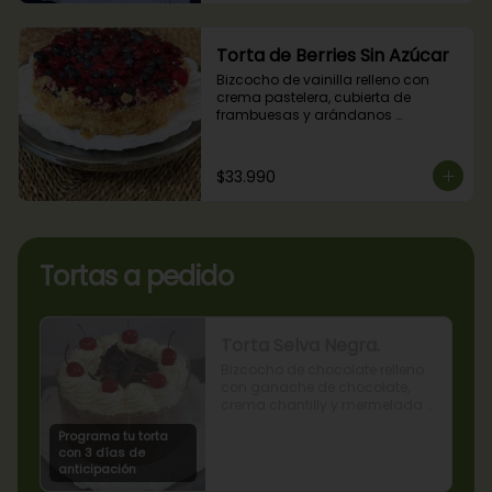
Torta de Berries Sin Azúcar
Bizcocho de vainilla relleno con 
crema pastelera, cubierta de 
frambuesas y arándanos 
naturales. Producto sin azúcar, apto 
para diabéticos.
$33.990
Tortas a pedido
Torta Selva Negra.
Bizcocho de chocolate relleno 
con ganache de chocolate, 
crema chantilly y mermelada 
de guindas
Programa tu torta
con 3 días de
anticipación