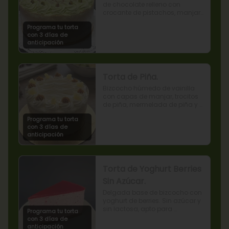
de chocolate relleno con 
crocante de pistachos, manjar, 
ganache de chocolate y crema 
Programa tu torta
de pistachos.
con 3 días de
anticipación
Torta de Piña.
Bizcocho húmedo de vainilla 
con capas de manjar, trocitos 
de piña, mermelada de piña y 
crema chantilly.
Programa tu torta
con 3 días de
anticipación
Torta de Yoghurt Berries
Sin Azúcar.
Delgada base de bizcocho con 
yoghurt de berries. Sin azúcar y 
sin lactosa, apto para 
Programa tu torta
diabéticos.
con 3 días de
anticipación