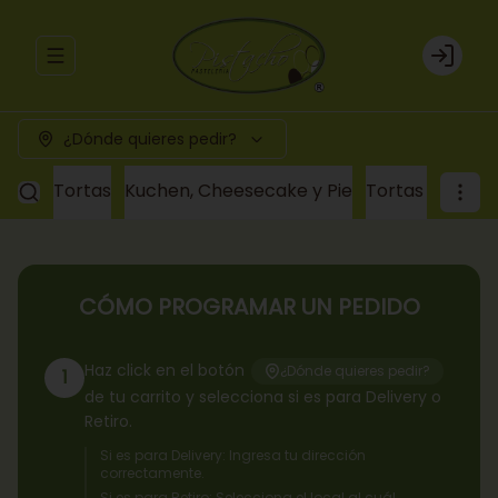
Abrir menu de navegación
Login
¿Dónde quieres pedir?
Tortas
Kuchen, Cheesecake y Pie
Tortas a pedid
CÓMO PROGRAMAR UN PEDIDO
Haz click en el botón
¿Dónde quieres pedir?
1
de tu carrito y selecciona si es para Delivery o
Retiro.
Si es para Delivery: Ingresa tu dirección
correctamente.
Si es para Retiro: Selecciona el local al cuál