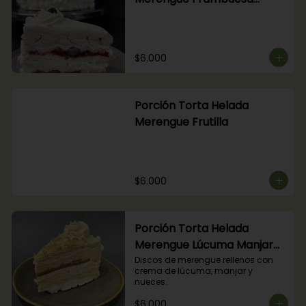
Arándanos
$6.000
Porción Torta Helada
Merengue Frutilla
$6.000
Porción Torta Helada
Merengue Lúcuma Manjar
Nuez
Discos de merengue rellenos con 
crema de lúcuma, manjar y 
nueces.
$6.000