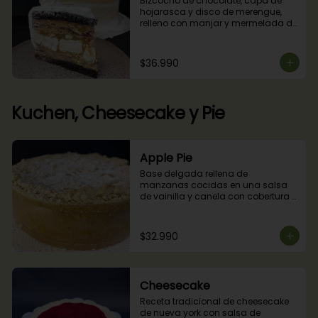
Bizcocho de chocolate, capa de 
hojarasca y disco de merengue, 
relleno con manjar y mermelada de 
frambuesas.
$36.990
Kuchen, Cheesecake y Pie
Apple Pie
Base delgada rellena de 
manzanas cocidas en una salsa 
de vainilla y canela con cobertura 
de miga streusel.
$32.990
Cheesecake
Receta tradicional de cheesecake 
de nueva york con salsa de 