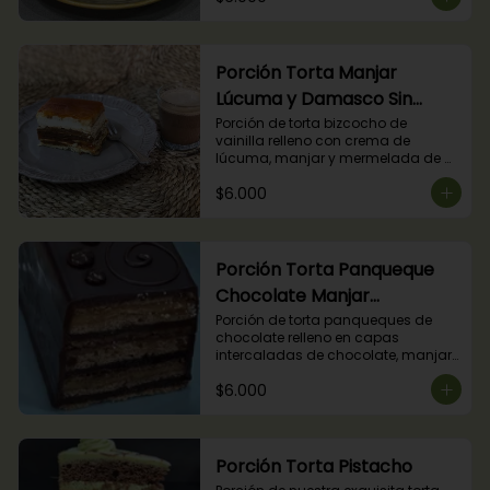
Porción Torta Manjar
Lúcuma y Damasco Sin
Azúcar
Porción de torta bizcocho de 
vainilla relleno con crema de 
lúcuma, manjar y mermelada de 
damasco. (Producto apto para 
$6.000
diabéticos).
Porción Torta Panqueque
Chocolate Manjar
Frambuesa
Porción de torta panqueques de 
chocolate relleno en capas 
intercaladas de chocolate, manjar 
y mermelada de frambuesas.
$6.000
Porción Torta Pistacho