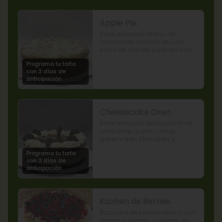
Apple Pie.
Base delgada rellena de 
manzanas cocidas en una 
salsa de vainilla y canela con 
cobertura de miga streusel.
Programa tu torta
con 3 días de
anticipación
Cheesecake Oreo.
Base delgada de bizcocho de 
chocolate, queso crema, 
galleta oreo, chocolate y 
mousse de oreo.
Programa tu torta
con 3 días de
anticipación
Kuchen de Berries.
Bizcocho de vainilla relleno con 
crema pastelera, cubierta de 