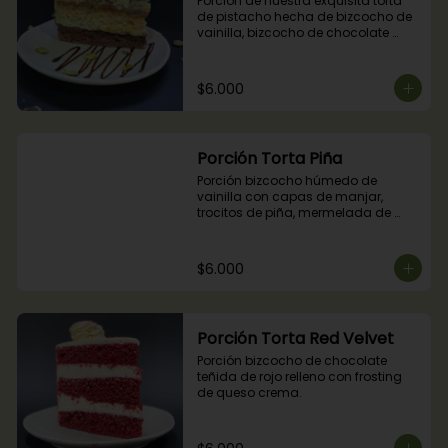
Porción de nuestra exquisita torta 
de pistacho hecha de bizcocho de 
vainilla, bizcocho de chocolate 
relleno con crocante de pistachos, 
manjar, ganache de chocolate y 
crema de pistachos.
$6.000
Porción Torta Piña
Porción bizcocho húmedo de 
vainilla con capas de manjar, 
trocitos de piña, mermelada de 
piña y crema chantilly.
$6.000
Porción Torta Red Velvet
Porción bizcocho de chocolate 
teñida de rojo relleno con frosting 
de queso crema.