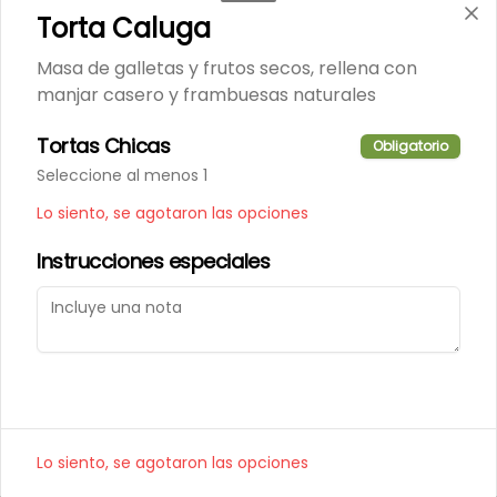
Porción de nuestro tradicional 
Torta Caluga
kuchen de nuez.
Masa de galletas y frutos secos, rellena con
manjar casero y frambuesas naturales
$6.000
Tortas Chicas
Obligatorio
Seleccione al menos 1
Porción de Torta Hojarasca
Pompadour
Lo siento, se agotaron las opciones
Capas de hojarasca rellenas con 
manjar, plátano y crema de 
Instrucciones especiales
vainilla.
$6.000
Varios
Alfajores
Lo siento, se agotaron las opciones
Masa de chocolate rellena con 