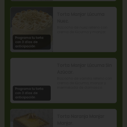
Torta Manjar Lúcuma
Nuez.
Bizcocho de nuez relleno con 
crema de lúcuma y manjar.
Programa tu torta
con 3 días de
anticipación
Torta Manjar Lúcuma Sin
Azúcar.
Bizcocho de vainilla relleno con 
crema de lúcuma, manjar y 
mermelada de damasco.
Programa tu torta
con 3 días de
anticipación
Torta Naranja Manjar
Manjar.