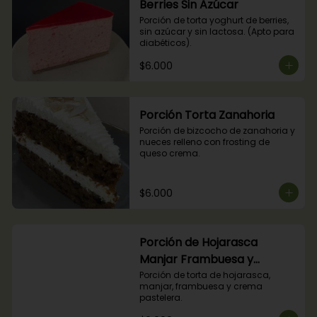
Berries Sin Azúcar
Porción de torta yoghurt de berries, 
sin azúcar y sin lactosa. (Apto para 
diabéticos).
$6.000
Porción Torta Zanahoria
Porción de bizcocho de zanahoria y 
nueces relleno con frosting de 
queso crema.
$6.000
Porción de Hojarasca
Manjar Frambuesa y
Crema Pastelera
Porción de torta de hojarasca, 
manjar, frambuesa y crema 
pastelera.