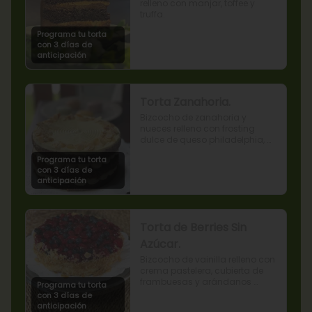
relleno con manjar, toffee y 
truffa.
Programa tu torta
con 3 días de
anticipación
Torta Zanahoria.
Bizcocho de zanahoria y 
nueces relleno con frosting 
dulce de queso philadelphia, 
decorado con almendras 
Programa tu torta
tostadas.
con 3 días de
anticipación
Torta de Berries Sin
Azúcar.
Bizcocho de vainilla relleno con 
crema pastelera, cubierta de 
frambuesas y arándanos 
Programa tu torta
naturales. Producto sin azúcar, 
con 3 días de
apto para diabéticos.
anticipación