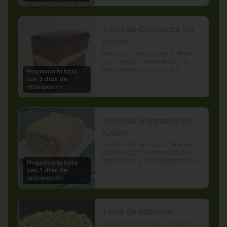
Torta de Chocolate Sin
Azúcar.
Bizcocho de chocolate relleno 
con manjar, mermelada de 
frambuesas y chocolate.
Programa tu torta
con 3 días de
anticipación
Torta de Hojarasca Sin
Azúcar.
Capas de hojarasca rellenas 
con manjar, mermelada de 
frambuesa y crema pastelera 
Programa tu torta
sin azúcar, también conocida 
con 3 días de
como Torta Amor. (Producto 
anticipación
apto para diabéticos).
Torta de Pistacho.
Bizcocho de vainilla, bizcocho 