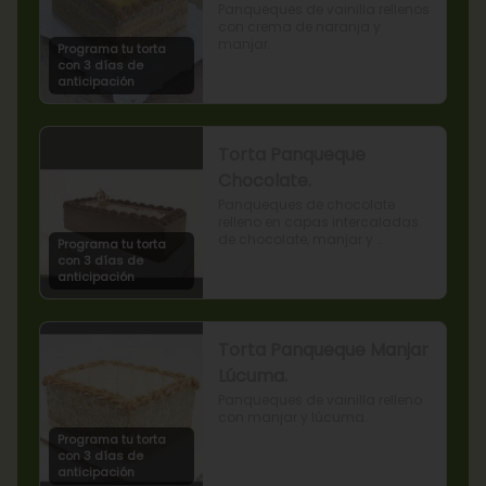
Panqueques de vainilla rellenos 
con crema de naranja y 
manjar.
Programa tu torta
con 3 días de
anticipación
Torta Panqueque
Chocolate.
Panqueques de chocolate 
relleno en capas intercaladas 
de chocolate, manjar y 
Programa tu torta
mermelada de frambuesas.
con 3 días de
anticipación
Torta Panqueque Manjar
Lúcuma.
Panqueques de vainilla relleno 
con manjar y lúcuma.
Programa tu torta
con 3 días de
anticipación