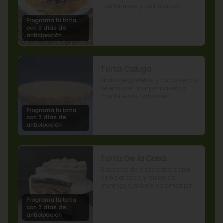
frambuesas y arándanos 
naturales.
Programa tu torta
con 3 días de
anticipación
Torta Caluga.
Masa de galletas y frutos secos, 
rellena con manjar casero y 
frambuesas naturales
Programa tu torta
con 3 días de
anticipación
Torta De la Casa.
Bizcocho de chocolate, capa 
de hojarasca y disco de 
merengue, relleno con manjar y 
mermelada de frambuesas.
Programa tu torta
con 3 días de
anticipación