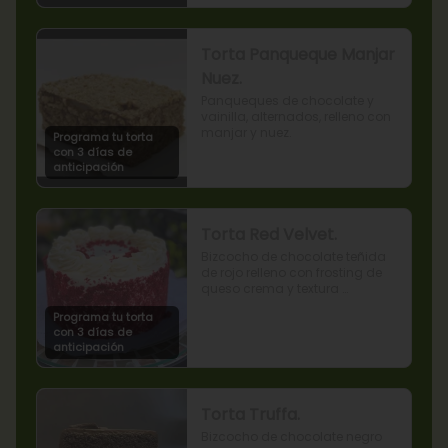
Torta Panqueque Manjar
Nuez.
Panqueques de chocolate y 
vainilla, alternados, relleno con 
manjar y nuez.
Programa tu torta
con 3 días de
anticipación
Torta Red Velvet.
Bizcocho de chocolate teñida 
de rojo relleno con frosting de 
queso crema y textura 
terciopelada
Programa tu torta
con 3 días de
anticipación
Torta Truffa.
Bizcocho de chocolate negro 