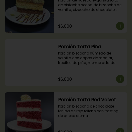
Porción de nuestra exquisita torta 
de pistacho hecha de bizcocho de 
vainilla, bizcocho de chocolate 
relleno con crocante de pistachos, 
manjar, ganache de chocolate y 
crema de pistachos.
$6.000
Porción Torta Piña
Porción bizcocho húmedo de 
vainilla con capas de manjar, 
trocitos de piña, mermelada de 
piña y crema chantilly.
$6.000
Porción Torta Red Velvet
Porción bizcocho de chocolate 
teñida de rojo relleno con frosting 
de queso crema.