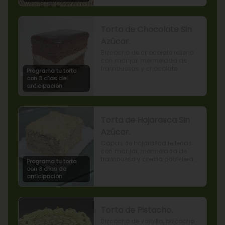
Torta de Chocolate Sin
Azúcar.
Bizcocho de chocolate relleno 
con manjar, mermelada de 
frambuesas y chocolate.
Programa tu torta
con 3 días de
anticipación
Torta de Hojarasca Sin
Azúcar.
Capas de hojarasca rellenas 
con manjar, mermelada de 
frambuesa y crema pastelera 
Programa tu torta
sin azúcar, también conocida 
con 3 días de
como Torta Amor. (Producto 
anticipación
apto para diabéticos).
Torta de Pistacho.
Bizcocho de vainilla, bizcocho 