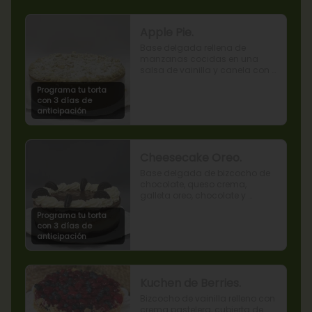
Apple Pie.
Base delgada rellena de 
manzanas cocidas en una 
salsa de vainilla y canela con 
cobertura de miga streusel.
Programa tu torta
con 3 días de
anticipación
Cheesecake Oreo.
Base delgada de bizcocho de 
chocolate, queso crema, 
galleta oreo, chocolate y 
mousse de oreo.
Programa tu torta
con 3 días de
anticipación
Kuchen de Berries.
Bizcocho de vainilla relleno con 
crema pastelera, cubierta de 