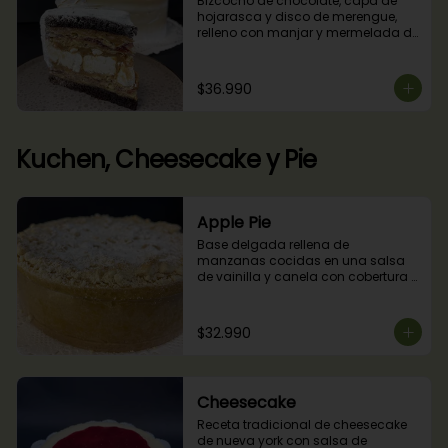
Bizcocho de chocolate, capa de 
hojarasca y disco de merengue, 
relleno con manjar y mermelada de 
frambuesas.
$36.990
Kuchen, Cheesecake y Pie
Apple Pie
Base delgada rellena de 
manzanas cocidas en una salsa 
de vainilla y canela con cobertura 
de miga streusel.
$32.990
Cheesecake
Receta tradicional de cheesecake 
de nueva york con salsa de 