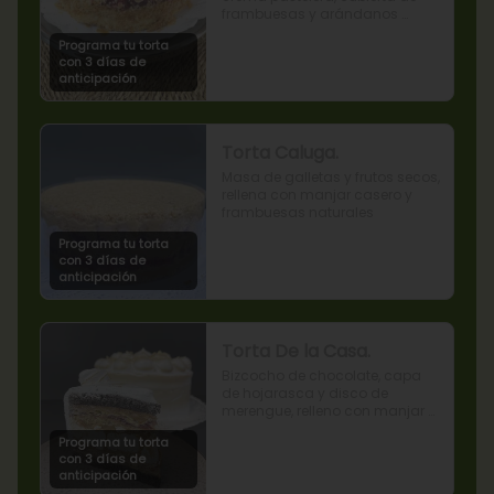
frambuesas y arándanos 
naturales.
Programa tu torta
con 3 días de
anticipación
Torta Caluga.
Masa de galletas y frutos secos, 
rellena con manjar casero y 
frambuesas naturales
Programa tu torta
con 3 días de
anticipación
Torta De la Casa.
Bizcocho de chocolate, capa 
de hojarasca y disco de 
merengue, relleno con manjar y 
mermelada de frambuesas.
Programa tu torta
con 3 días de
anticipación