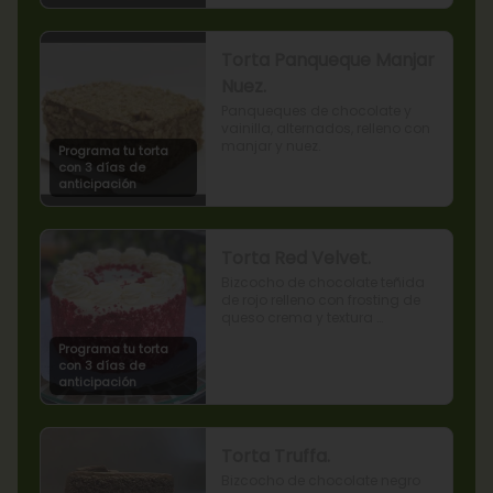
Torta Panqueque Manjar
Nuez.
Panqueques de chocolate y 
vainilla, alternados, relleno con 
manjar y nuez.
Programa tu torta
con 3 días de
anticipación
Torta Red Velvet.
Bizcocho de chocolate teñida 
de rojo relleno con frosting de 
queso crema y textura 
terciopelada
Programa tu torta
con 3 días de
anticipación
Torta Truffa.
Bizcocho de chocolate negro 