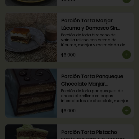
Porción Torta Manjar
Lúcuma y Damasco Sin
Azúcar
Porción de torta bizcocho de 
vainilla relleno con crema de 
lúcuma, manjar y mermelada de 
damasco. (Producto apto para 
$6.000
diabéticos).
Porción Torta Panqueque
Chocolate Manjar
Frambuesa
Porción de torta panqueques de 
chocolate relleno en capas 
intercaladas de chocolate, manjar 
y mermelada de frambuesas.
$6.000
Porción Torta Pistacho