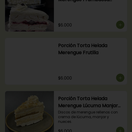
Arándanos
$6.000
Porción Torta Helada
Merengue Frutilla
$6.000
Porción Torta Helada
Merengue Lúcuma Manjar
Nuez
Discos de merengue rellenos con 
crema de lúcuma, manjar y 
nueces.
$6.000