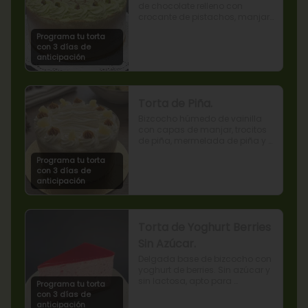
de chocolate relleno con 
crocante de pistachos, manjar, 
ganache de chocolate y crema 
Programa tu torta
de pistachos.
con 3 días de
anticipación
Torta de Piña.
Bizcocho húmedo de vainilla 
con capas de manjar, trocitos 
de piña, mermelada de piña y 
crema chantilly.
Programa tu torta
con 3 días de
anticipación
Torta de Yoghurt Berries
Sin Azúcar.
Delgada base de bizcocho con 
yoghurt de berries. Sin azúcar y 
sin lactosa, apto para 
Programa tu torta
diabéticos.
con 3 días de
anticipación