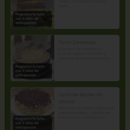
relleno con manjar, toffee y 
truffa.
Programa tu torta
con 3 días de
anticipación
Torta Zanahoria.
Bizcocho de zanahoria y 
nueces relleno con frosting 
dulce de queso philadelphia, 
decorado con almendras 
Programa tu torta
tostadas.
con 3 días de
anticipación
Torta de Berries Sin
Azúcar.
Bizcocho de vainilla relleno con 
crema pastelera, cubierta de 
frambuesas y arándanos 
Programa tu torta
naturales. Producto sin azúcar, 
con 3 días de
apto para diabéticos.
anticipación