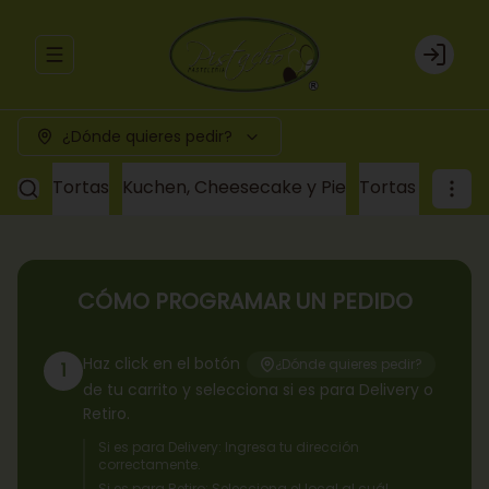
Abrir menu de navegación
Login
¿Dónde quieres pedir?
Tortas
Kuchen, Cheesecake y Pie
Tortas a pedid
CÓMO PROGRAMAR UN PEDIDO
Haz click en el botón
¿Dónde quieres pedir?
1
de tu carrito y selecciona si es para Delivery o
Retiro.
Si es para Delivery: Ingresa tu dirección
correctamente.
Si es para Retiro: Selecciona el local al cuál