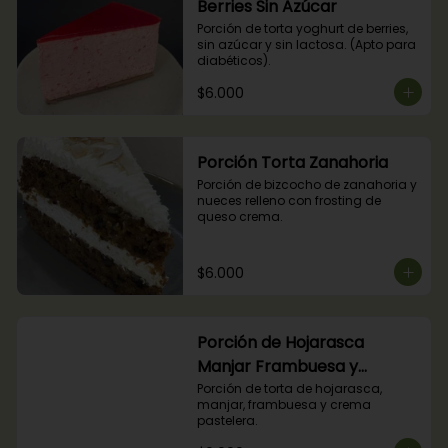
Berries Sin Azúcar
Porción de torta yoghurt de berries, 
sin azúcar y sin lactosa. (Apto para 
diabéticos).
$6.000
Porción Torta Zanahoria
Porción de bizcocho de zanahoria y 
nueces relleno con frosting de 
queso crema.
$6.000
Porción de Hojarasca
Manjar Frambuesa y
Crema Pastelera
Porción de torta de hojarasca, 
manjar, frambuesa y crema 
pastelera.