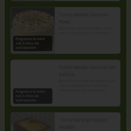
Torta Manjar Lúcuma
Nuez.
Bizcocho de nuez relleno con 
crema de lúcuma y manjar.
Programa tu torta
con 3 días de
anticipación
Torta Manjar Lúcuma Sin
Azúcar.
Bizcocho de vainilla relleno con 
crema de lúcuma, manjar y 
mermelada de damasco.
Programa tu torta
con 3 días de
anticipación
Torta Naranja Manjar
Manjar.