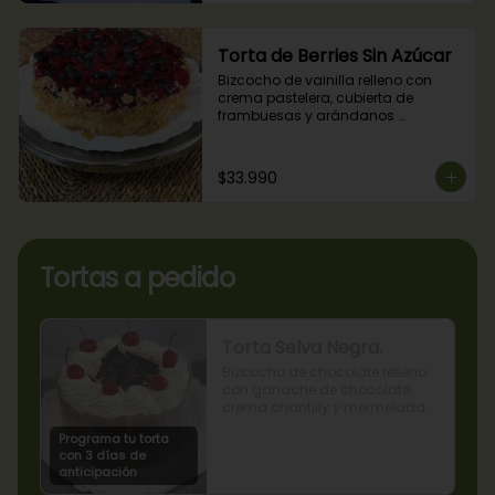
Torta de Berries Sin Azúcar
Bizcocho de vainilla relleno con 
crema pastelera, cubierta de 
frambuesas y arándanos 
naturales. Producto sin azúcar, apto 
para diabéticos.
$33.990
Tortas a pedido
Torta Selva Negra.
Bizcocho de chocolate relleno 
con ganache de chocolate, 
crema chantilly y mermelada 
de guindas
Programa tu torta
con 3 días de
anticipación