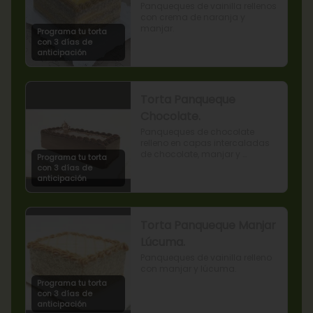
Panqueques de vainilla rellenos 
con crema de naranja y 
manjar.
Programa tu torta
con 3 días de
anticipación
Torta Panqueque
Chocolate.
Panqueques de chocolate 
relleno en capas intercaladas 
de chocolate, manjar y 
Programa tu torta
mermelada de frambuesas.
con 3 días de
anticipación
Torta Panqueque Manjar
Lúcuma.
Panqueques de vainilla relleno 
con manjar y lúcuma.
Programa tu torta
con 3 días de
anticipación