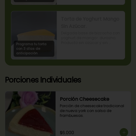
Torta de Yoghurt Mango
Sin Azúcar.
Delgada base de bizcocho con 
yoghurt de mango- durazno. 
Producto sin azúcar y sin 
Programa tu torta
lactosa, apto para diabéticos.
con 3 días de
anticipación
Porciones Individuales
Porción Cheesecake
Porción de cheesecake tradicional 
de nueva york con salsa de 
frambuesas.
$6.000