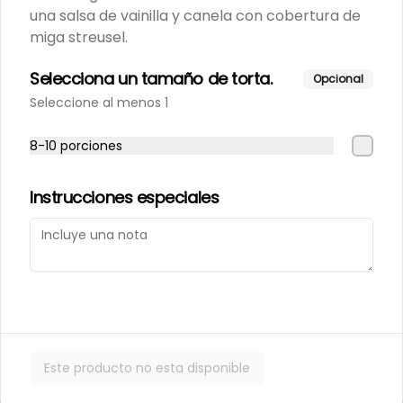
Porción de nuestro tradicional 
una salsa de vainilla y canela con cobertura de
kuchen de nuez.
miga streusel.
Selecciona un tamaño de torta.
Opcional
$6.000
Seleccione al menos 1
8-10 porciones
Porción de Torta Hojarasca
Pompadour
Capas de hojarasca rellenas con 
Instrucciones especiales
manjar, plátano y crema de 
vainilla.
$6.000
Varios
Este producto no esta disponible
Alfajores
Masa de chocolate rellena con 