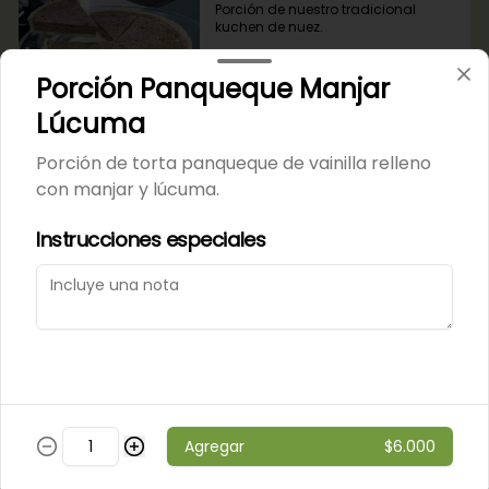
Porción de nuestro tradicional 
kuchen de nuez.
Porción Panqueque Manjar
$6.000
Lúcuma
Porción de torta panqueque de vainilla relleno
Porción de Torta Hojarasca
con manjar y lúcuma.
Pompadour
Capas de hojarasca rellenas con 
Instrucciones especiales
manjar, plátano y crema de 
vainilla.
$6.000
Varios
Agregar
$6.000
Alfajores
Masa de chocolate rellena con 