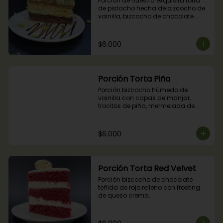
Porción de nuestra exquisita torta 
de pistacho hecha de bizcocho de 
vainilla, bizcocho de chocolate 
relleno con crocante de pistachos, 
manjar, ganache de chocolate y 
crema de pistachos.
$6.000
Porción Torta Piña
Porción bizcocho húmedo de 
vainilla con capas de manjar, 
trocitos de piña, mermelada de 
piña y crema chantilly.
$6.000
Porción Torta Red Velvet
Porción bizcocho de chocolate 
teñida de rojo relleno con frosting 
de queso crema.