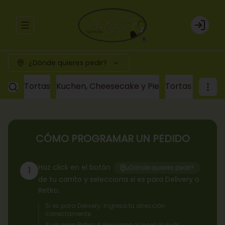
Abrir menu de navegación
Login
¿Dónde quieres pedir?
Tortas
Kuchen, Cheesecake y Pie
Tortas a pedid
CÓMO PROGRAMAR UN PEDIDO
Haz click en el botón
¿Dónde quieres pedir?
1
de tu carrito y selecciona si es para Delivery o
Retiro.
Si es para Delivery: Ingresa tu dirección
correctamente.
Si es para Retiro: Selecciona el local al cuál