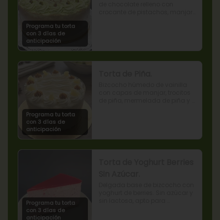
de chocolate relleno con 
crocante de pistachos, manjar, 
ganache de chocolate y crema 
Programa tu torta
de pistachos.
con 3 días de
anticipación
Torta de Piña.
Bizcocho húmedo de vainilla 
con capas de manjar, trocitos 
de piña, mermelada de piña y 
crema chantilly.
Programa tu torta
con 3 días de
anticipación
Torta de Yoghurt Berries
Sin Azúcar.
Delgada base de bizcocho con 
yoghurt de berries. Sin azúcar y 
sin lactosa, apto para 
Programa tu torta
diabéticos.
con 3 días de
anticipación