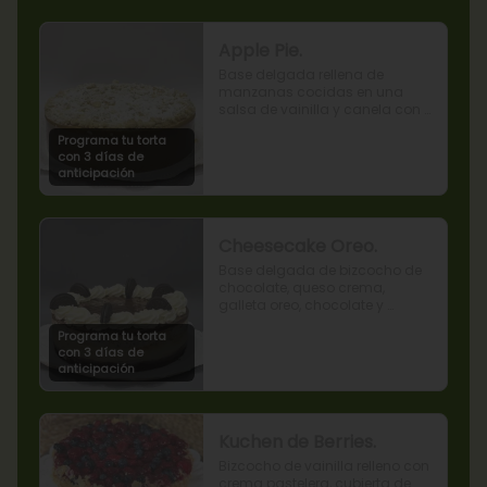
Apple Pie.
Base delgada rellena de 
manzanas cocidas en una 
salsa de vainilla y canela con 
cobertura de miga streusel.
Programa tu torta
con 3 días de
anticipación
Cheesecake Oreo.
Base delgada de bizcocho de 
chocolate, queso crema, 
galleta oreo, chocolate y 
mousse de oreo.
Programa tu torta
con 3 días de
anticipación
Kuchen de Berries.
Bizcocho de vainilla relleno con 
crema pastelera, cubierta de 