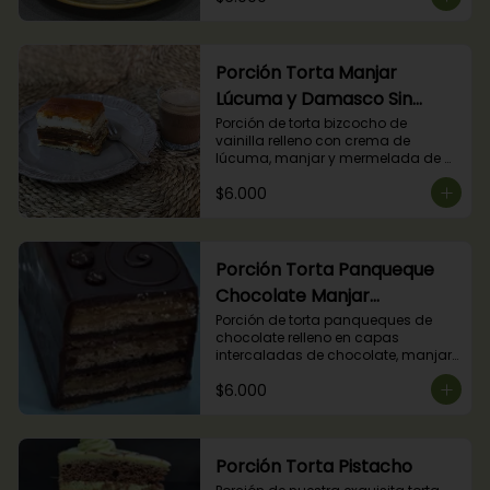
Porción Torta Manjar
Lúcuma y Damasco Sin
Azúcar
Porción de torta bizcocho de 
vainilla relleno con crema de 
lúcuma, manjar y mermelada de 
damasco. (Producto apto para 
$6.000
diabéticos).
Porción Torta Panqueque
Chocolate Manjar
Frambuesa
Porción de torta panqueques de 
chocolate relleno en capas 
intercaladas de chocolate, manjar 
y mermelada de frambuesas.
$6.000
Porción Torta Pistacho