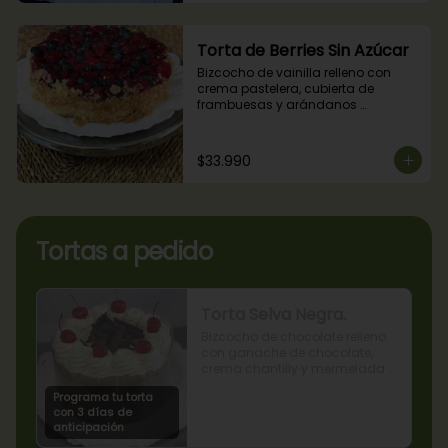
Torta de Berries Sin Azúcar
Bizcocho de vainilla relleno con 
crema pastelera, cubierta de 
frambuesas y arándanos 
naturales. Producto sin azúcar, apto 
para diabéticos.
$33.990
Tortas a pedido
Torta Selva Negra.
Bizcocho de chocolate relleno 
con ganache de chocolate, 
crema chantilly y mermelada 
de guindas
Programa tu torta
con 3 días de
anticipación