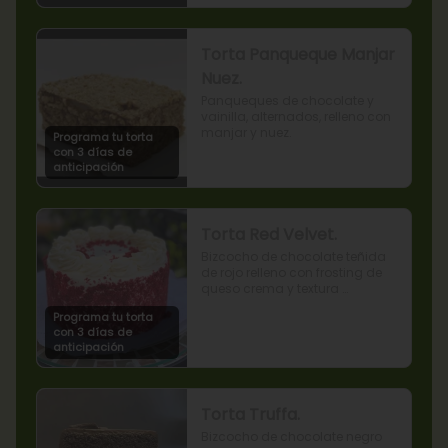
Torta Panqueque Manjar
Nuez.
Panqueques de chocolate y 
vainilla, alternados, relleno con 
manjar y nuez.
Programa tu torta
con 3 días de
anticipación
Torta Red Velvet.
Bizcocho de chocolate teñida 
de rojo relleno con frosting de 
queso crema y textura 
terciopelada
Programa tu torta
con 3 días de
anticipación
Torta Truffa.
Bizcocho de chocolate negro 