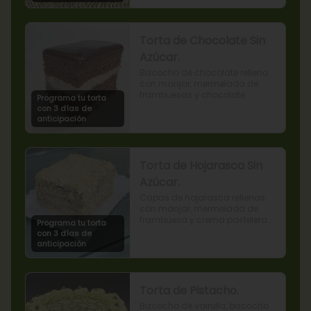
Torta de Chocolate Sin
Azúcar.
Bizcocho de chocolate relleno 
con manjar, mermelada de 
frambuesas y chocolate.
Programa tu torta
con 3 días de
anticipación
Torta de Hojarasca Sin
Azúcar.
Capas de hojarasca rellenas 
con manjar, mermelada de 
frambuesa y crema pastelera 
Programa tu torta
sin azúcar, también conocida 
con 3 días de
como Torta Amor. (Producto 
anticipación
apto para diabéticos).
Torta de Pistacho.
Bizcocho de vainilla, bizcocho 