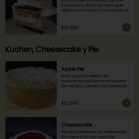
Bizcocho de chocolate, capa de 
hojarasca y disco de merengue, 
relleno con manjar y mermelada de 
frambuesas.
$36.990
Kuchen, Cheesecake y Pie
Apple Pie
Base delgada rellena de 
manzanas cocidas en una salsa 
de vainilla y canela con cobertura 
de miga streusel.
$32.990
Cheesecake
Receta tradicional de cheesecake 
de nueva york con salsa de 