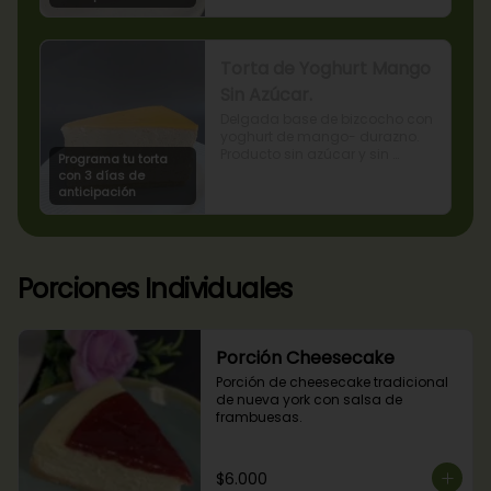
Torta de Yoghurt Mango
Sin Azúcar.
Delgada base de bizcocho con 
yoghurt de mango- durazno. 
Producto sin azúcar y sin 
Programa tu torta
lactosa, apto para diabéticos.
con 3 días de
anticipación
Porciones Individuales
Porción Cheesecake
Porción de cheesecake tradicional 
de nueva york con salsa de 
frambuesas.
$6.000