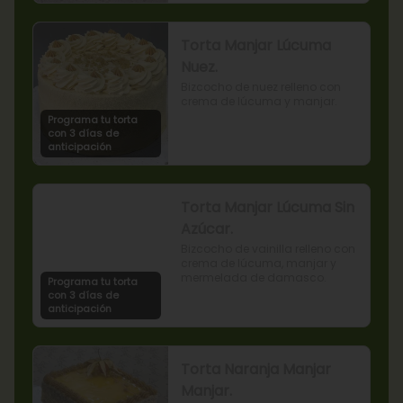
Torta Manjar Lúcuma
Nuez.
Bizcocho de nuez relleno con 
crema de lúcuma y manjar.
Programa tu torta
con 3 días de
anticipación
Torta Manjar Lúcuma Sin
Azúcar.
Bizcocho de vainilla relleno con 
crema de lúcuma, manjar y 
mermelada de damasco.
Programa tu torta
con 3 días de
anticipación
Torta Naranja Manjar
Manjar.