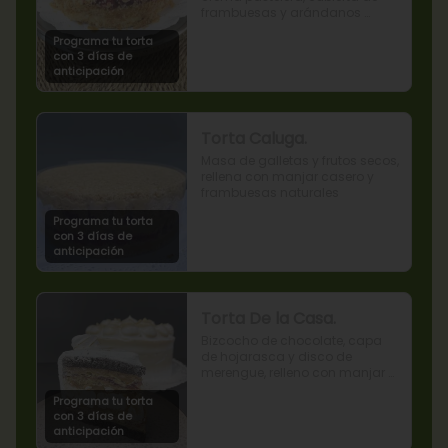
frambuesas y arándanos 
naturales.
Programa tu torta
con 3 días de
anticipación
Torta Caluga.
Masa de galletas y frutos secos, 
rellena con manjar casero y 
frambuesas naturales
Programa tu torta
con 3 días de
anticipación
Torta De la Casa.
Bizcocho de chocolate, capa 
de hojarasca y disco de 
merengue, relleno con manjar y 
mermelada de frambuesas.
Programa tu torta
con 3 días de
anticipación