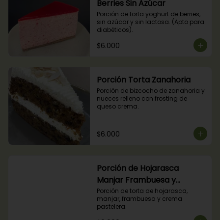
Berries Sin Azúcar
Porción de torta yoghurt de berries, 
sin azúcar y sin lactosa. (Apto para 
diabéticos).
$6.000
Porción Torta Zanahoria
Porción de bizcocho de zanahoria y 
nueces relleno con frosting de 
queso crema.
$6.000
Porción de Hojarasca
Manjar Frambuesa y
Crema Pastelera
Porción de torta de hojarasca, 
manjar, frambuesa y crema 
pastelera.