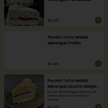
Arándanos
$6.000
Porción Torta Helada
Merengue Frutilla
$6.000
Porción Torta Helada
Merengue Lúcuma Manjar
Nuez
Discos de merengue rellenos con 
crema de lúcuma, manjar y 
nueces.
$6.000