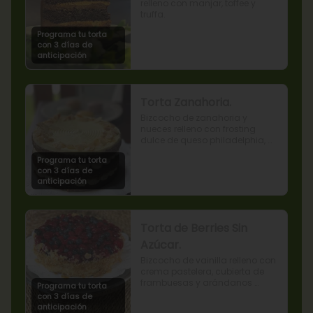
relleno con manjar, toffee y 
truffa.
Programa tu torta
con 3 días de
anticipación
Torta Zanahoria.
Bizcocho de zanahoria y 
nueces relleno con frosting 
dulce de queso philadelphia, 
decorado con almendras 
Programa tu torta
tostadas.
con 3 días de
anticipación
Torta de Berries Sin
Azúcar.
Bizcocho de vainilla relleno con 
crema pastelera, cubierta de 
frambuesas y arándanos 
Programa tu torta
naturales. Producto sin azúcar, 
con 3 días de
apto para diabéticos.
anticipación