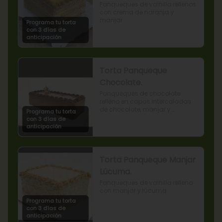
Panqueques de vainilla rellenos 
con crema de naranja y 
manjar.
Programa tu torta
con 3 días de
anticipación
Torta Panqueque
Chocolate.
Panqueques de chocolate 
relleno en capas intercaladas 
de chocolate, manjar y 
Programa tu torta
mermelada de frambuesas.
con 3 días de
anticipación
Torta Panqueque Manjar
Lúcuma.
Panqueques de vainilla relleno 
con manjar y lúcuma.
Programa tu torta
con 3 días de
anticipación