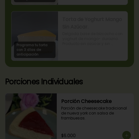
Torta de Yoghurt Mango
Sin Azúcar.
Delgada base de bizcocho con 
yoghurt de mango- durazno. 
Producto sin azúcar y sin 
Programa tu torta
lactosa, apto para diabéticos.
con 3 días de
anticipación
Porciones Individuales
Porción Cheesecake
Porción de cheesecake tradicional 
de nueva york con salsa de 
frambuesas.
$6.000