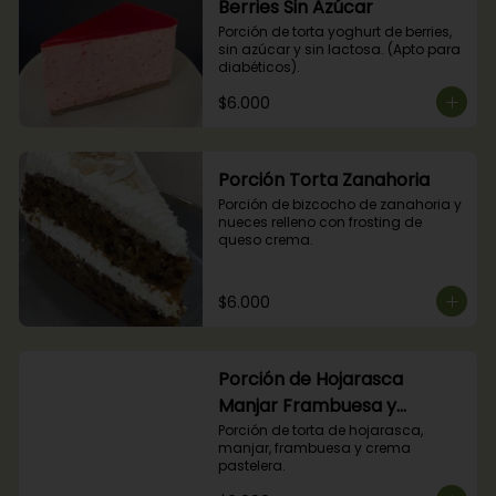
Berries Sin Azúcar
Porción de torta yoghurt de berries, 
sin azúcar y sin lactosa. (Apto para 
diabéticos).
$6.000
Porción Torta Zanahoria
Porción de bizcocho de zanahoria y 
nueces relleno con frosting de 
queso crema.
$6.000
Porción de Hojarasca
Manjar Frambuesa y
Crema Pastelera
Porción de torta de hojarasca, 
manjar, frambuesa y crema 
pastelera.