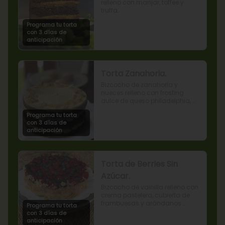
relleno con manjar, toffee y 
truffa.
Programa tu torta
con 3 días de
anticipación
Torta Zanahoria.
Bizcocho de zanahoria y 
nueces relleno con frosting 
dulce de queso philadelphia, 
decorado con almendras 
Programa tu torta
tostadas.
con 3 días de
anticipación
Torta de Berries Sin
Azúcar.
Bizcocho de vainilla relleno con 
crema pastelera, cubierta de 
frambuesas y arándanos 
Programa tu torta
naturales. Producto sin azúcar, 
con 3 días de
apto para diabéticos.
anticipación