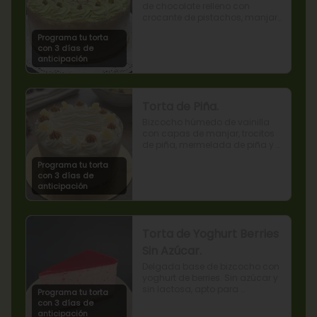
de chocolate relleno con 
crocante de pistachos, manjar, 
ganache de chocolate y crema 
Programa tu torta
de pistachos.
con 3 días de
anticipación
Torta de Piña.
Bizcocho húmedo de vainilla 
con capas de manjar, trocitos 
de piña, mermelada de piña y 
crema chantilly.
Programa tu torta
con 3 días de
anticipación
Torta de Yoghurt Berries
Sin Azúcar.
Delgada base de bizcocho con 
yoghurt de berries. Sin azúcar y 
sin lactosa, apto para 
Programa tu torta
diabéticos.
con 3 días de
anticipación