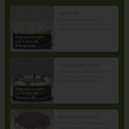
Apple Pie.
Base delgada rellena de 
manzanas cocidas en una 
salsa de vainilla y canela con 
cobertura de miga streusel.
Programa tu torta
con 3 días de
anticipación
Cheesecake Oreo.
Base delgada de bizcocho de 
chocolate, queso crema, 
galleta oreo, chocolate y 
mousse de oreo.
Programa tu torta
con 3 días de
anticipación
Kuchen de Berries.
Bizcocho de vainilla relleno con 
crema pastelera, cubierta de 