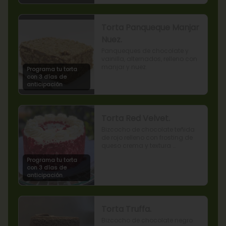
Torta Panqueque Manjar
Nuez.
Panqueques de chocolate y 
vainilla, alternados, relleno con 
manjar y nuez.
Programa tu torta
con 3 días de
anticipación
Torta Red Velvet.
Bizcocho de chocolate teñida 
de rojo relleno con frosting de 
queso crema y textura 
terciopelada
Programa tu torta
con 3 días de
anticipación
Torta Truffa.
Bizcocho de chocolate negro 