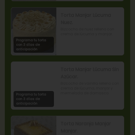
Torta Manjar Lúcuma
Nuez.
Bizcocho de nuez relleno con 
crema de lúcuma y manjar.
Programa tu torta
con 3 días de
anticipación
Torta Manjar Lúcuma Sin
Azúcar.
Bizcocho de vainilla relleno con 
crema de lúcuma, manjar y 
mermelada de damasco.
Programa tu torta
con 3 días de
anticipación
Torta Naranja Manjar
Manjar.