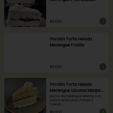
Arándanos
$6.000
Porción Torta Helada
Merengue Frutilla
$6.000
Porción Torta Helada
Merengue Lúcuma Manjar
Nuez
Discos de merengue rellenos con 
crema de lúcuma, manjar y 
nueces.
$6.000