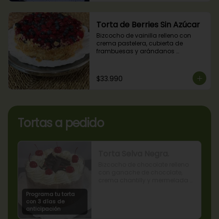
Torta de Berries Sin Azúcar
Bizcocho de vainilla relleno con 
crema pastelera, cubierta de 
frambuesas y arándanos 
naturales. Producto sin azúcar, apto 
para diabéticos.
$33.990
Tortas a pedido
Torta Selva Negra.
Bizcocho de chocolate relleno 
con ganache de chocolate, 
crema chantilly y mermelada 
de guindas
Programa tu torta
con 3 días de
anticipación