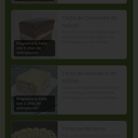
Torta de Chocolate Sin
Azúcar.
Bizcocho de chocolate relleno 
con manjar, mermelada de 
frambuesas y chocolate.
Programa tu torta
con 3 días de
anticipación
Torta de Hojarasca Sin
Azúcar.
Capas de hojarasca rellenas 
con manjar, mermelada de 
frambuesa y crema pastelera 
Programa tu torta
sin azúcar, también conocida 
con 3 días de
como Torta Amor. (Producto 
anticipación
apto para diabéticos).
Torta de Pistacho.
Bizcocho de vainilla, bizcocho 