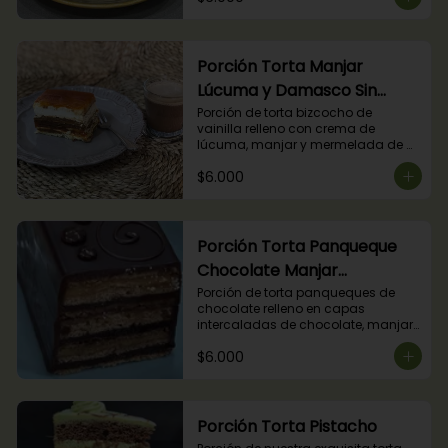
Porción Torta Manjar
Lúcuma y Damasco Sin
Azúcar
Porción de torta bizcocho de 
vainilla relleno con crema de 
lúcuma, manjar y mermelada de 
damasco. (Producto apto para 
$6.000
diabéticos).
Porción Torta Panqueque
Chocolate Manjar
Frambuesa
Porción de torta panqueques de 
chocolate relleno en capas 
intercaladas de chocolate, manjar 
y mermelada de frambuesas.
$6.000
Porción Torta Pistacho