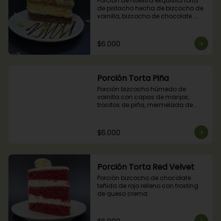
Porción de nuestra exquisita torta 
de pistacho hecha de bizcocho de 
vainilla, bizcocho de chocolate 
relleno con crocante de pistachos, 
manjar, ganache de chocolate y 
crema de pistachos.
$6.000
Porción Torta Piña
Porción bizcocho húmedo de 
vainilla con capas de manjar, 
trocitos de piña, mermelada de 
piña y crema chantilly.
$6.000
Porción Torta Red Velvet
Porción bizcocho de chocolate 
teñida de rojo relleno con frosting 
de queso crema.