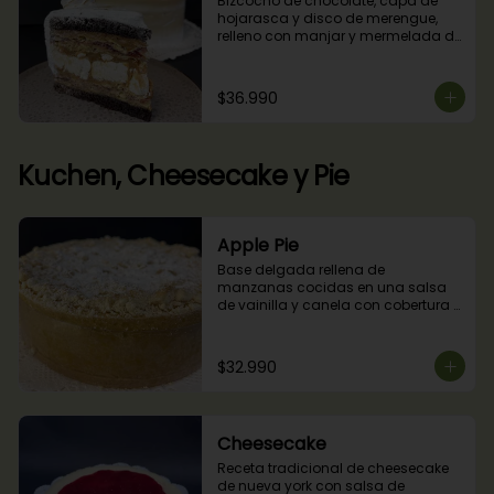
Bizcocho de chocolate, capa de 
hojarasca y disco de merengue, 
relleno con manjar y mermelada de 
frambuesas.
$36.990
Kuchen, Cheesecake y Pie
Apple Pie
Base delgada rellena de 
manzanas cocidas en una salsa 
de vainilla y canela con cobertura 
de miga streusel.
$32.990
Cheesecake
Receta tradicional de cheesecake 
de nueva york con salsa de 