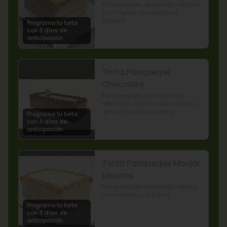
Panqueques de vainilla rellenos 
con crema de naranja y 
manjar.
Programa tu torta
con 3 días de
anticipación
Torta Panqueque
Chocolate.
Panqueques de chocolate 
relleno en capas intercaladas 
de chocolate, manjar y 
Programa tu torta
mermelada de frambuesas.
con 3 días de
anticipación
Torta Panqueque Manjar
Lúcuma.
Panqueques de vainilla relleno 
con manjar y lúcuma.
Programa tu torta
con 3 días de
anticipación