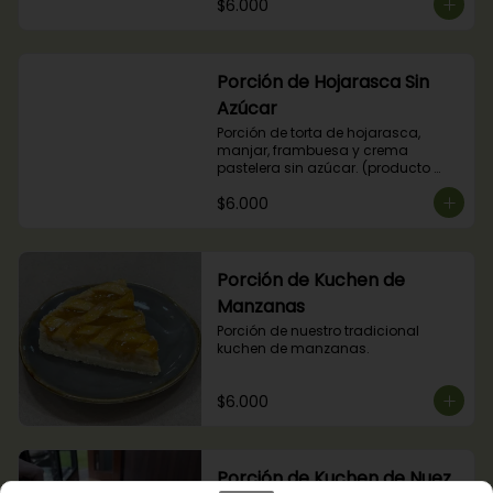
$6.000
Porción de Hojarasca Sin
Azúcar
Porción de torta de hojarasca, 
manjar, frambuesa y crema 
pastelera sin azúcar. (producto 
apto para diabéticos).
$6.000
Porción de Kuchen de
Manzanas
Porción de nuestro tradicional 
kuchen de manzanas.
$6.000
Porción de Kuchen de Nuez