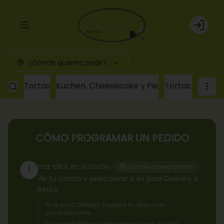
Abrir menu de navegación
Login
¿Dónde quieres pedir?
Tortas
Kuchen, Cheesecake y Pie
Tortas a pedid
CÓMO PROGRAMAR UN PEDIDO
Haz click en el botón
¿Dónde quieres pedir?
1
de tu carrito y selecciona si es para Delivery o
Retiro.
Si es para Delivery: Ingresa tu dirección
correctamente.
Si es para Retiro: Selecciona el local al cuál