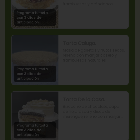
frambuesas y arándanos 
naturales.
Programa tu torta
con 3 días de
anticipación
Torta Caluga.
Masa de galletas y frutos secos, 
rellena con manjar casero y 
frambuesas naturales
Programa tu torta
con 3 días de
anticipación
Torta De la Casa.
Bizcocho de chocolate, capa 
de hojarasca y disco de 
merengue, relleno con manjar y 
mermelada de frambuesas.
Programa tu torta
con 3 días de
anticipación