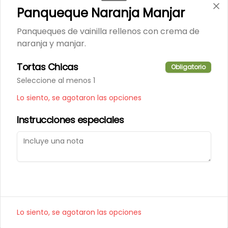
Porción de nuestro tradicional 
Panqueque Naranja Manjar
kuchen de nuez.
Panqueques de vainilla rellenos con crema de
naranja y manjar.
$6.000
Tortas Chicas
Obligatorio
Seleccione al menos 1
Porción de Torta Hojarasca
Pompadour
Lo siento, se agotaron las opciones
Capas de hojarasca rellenas con 
manjar, plátano y crema de 
Instrucciones especiales
vainilla.
$6.000
Varios
Alfajores
Lo siento, se agotaron las opciones
Masa de chocolate rellena con 