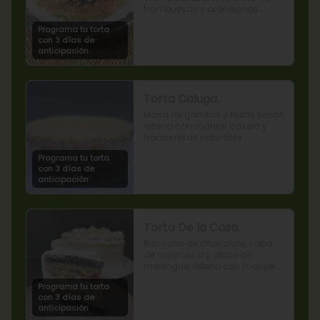
frambuesas y arándanos 
naturales.
Programa tu torta
con 3 días de
anticipación
Torta Caluga.
Masa de galletas y frutos secos, 
rellena con manjar casero y 
frambuesas naturales
Programa tu torta
con 3 días de
anticipación
Torta De la Casa.
Bizcocho de chocolate, capa 
de hojarasca y disco de 
merengue, relleno con manjar y 
mermelada de frambuesas.
Programa tu torta
con 3 días de
anticipación