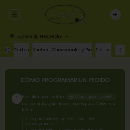
Abrir menu de navegación
Login
¿Dónde quieres pedir?
Tortas
Kuchen, Cheesecake y Pie
Tortas a pedid
CÓMO PROGRAMAR UN PEDIDO
Haz click en el botón
¿Dónde quieres pedir?
1
de tu carrito y selecciona si es para Delivery o
Retiro.
Si es para Delivery: Ingresa tu dirección
correctamente.
Si es para Retiro: Selecciona el local al cuál