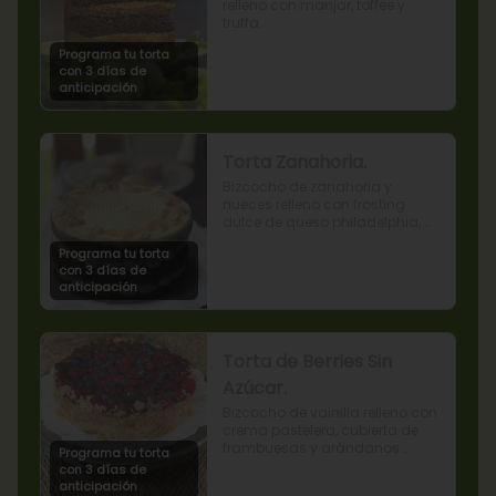
relleno con manjar, toffee y 
truffa.
Programa tu torta
con 3 días de
anticipación
Torta Zanahoria.
Bizcocho de zanahoria y 
nueces relleno con frosting 
dulce de queso philadelphia, 
decorado con almendras 
Programa tu torta
tostadas.
con 3 días de
anticipación
Torta de Berries Sin
Azúcar.
Bizcocho de vainilla relleno con 
crema pastelera, cubierta de 
frambuesas y arándanos 
Programa tu torta
naturales. Producto sin azúcar, 
con 3 días de
apto para diabéticos.
anticipación