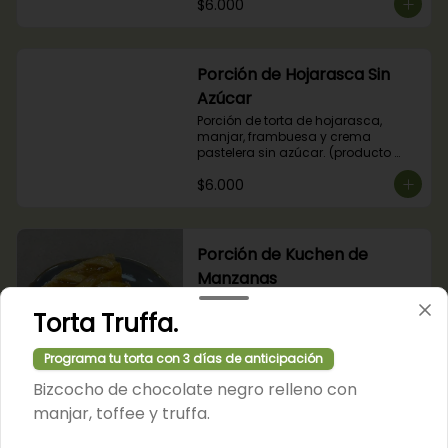
$6.000
Porción de Hojarasca Sin
Azúcar
Porción de torta de hojarasca, 
manjar, frambuesa y crema 
pastelera sin azúcar. (producto 
apto para diabéticos).
$6.000
Porción de Kuchen de
Manzanas
Porción de nuestro tradicional 
Torta Truffa.
kuchen de manzanas.
Programa tu torta con 3 días de anticipación
$6.000
Bizcocho de chocolate negro relleno con
manjar, toffee y truffa.
Porción de Kuchen de Nuez