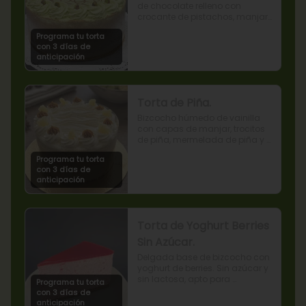
de chocolate relleno con 
crocante de pistachos, manjar, 
ganache de chocolate y crema 
Programa tu torta
de pistachos.
con 3 días de
anticipación
Torta de Piña.
Bizcocho húmedo de vainilla 
con capas de manjar, trocitos 
de piña, mermelada de piña y 
crema chantilly.
Programa tu torta
con 3 días de
anticipación
Torta de Yoghurt Berries
Sin Azúcar.
Delgada base de bizcocho con 
yoghurt de berries. Sin azúcar y 
sin lactosa, apto para 
Programa tu torta
diabéticos.
con 3 días de
anticipación