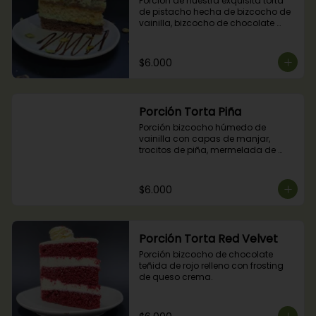
Porción de nuestra exquisita torta 
de pistacho hecha de bizcocho de 
vainilla, bizcocho de chocolate 
relleno con crocante de pistachos, 
manjar, ganache de chocolate y 
crema de pistachos.
$6.000
Porción Torta Piña
Porción bizcocho húmedo de 
vainilla con capas de manjar, 
trocitos de piña, mermelada de 
piña y crema chantilly.
$6.000
Porción Torta Red Velvet
Porción bizcocho de chocolate 
teñida de rojo relleno con frosting 
de queso crema.