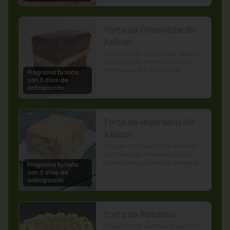
Torta de Chocolate Sin
Azúcar.
Bizcocho de chocolate relleno 
con manjar, mermelada de 
frambuesas y chocolate.
Programa tu torta
con 3 días de
anticipación
Torta de Hojarasca Sin
Azúcar.
Capas de hojarasca rellenas 
con manjar, mermelada de 
frambuesa y crema pastelera 
Programa tu torta
sin azúcar, también conocida 
con 3 días de
como Torta Amor. (Producto 
anticipación
apto para diabéticos).
Torta de Pistacho.
Bizcocho de vainilla, bizcocho 