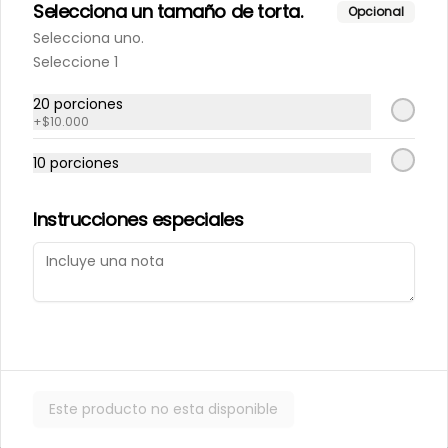
Selecciona un tamaño de torta.
Porción de nuestro tradicional 
Opcional
kuchen de nuez.
Selecciona uno.
Seleccione 1
$6.000
20 porciones
+
$10.000
10 porciones
Porción de Torta Hojarasca
Pompadour
Capas de hojarasca rellenas con 
Instrucciones especiales
manjar, plátano y crema de 
vainilla.
$6.000
Varios
Este producto no esta disponible
Alfajores
Masa de chocolate rellena con 