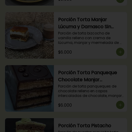
Porción Torta Manjar
Lúcuma y Damasco Sin
Azúcar
Porción de torta bizcocho de 
vainilla relleno con crema de 
lúcuma, manjar y mermelada de 
damasco. (Producto apto para 
$6.000
diabéticos).
Porción Torta Panqueque
Chocolate Manjar
Frambuesa
Porción de torta panqueques de 
chocolate relleno en capas 
intercaladas de chocolate, manjar 
y mermelada de frambuesas.
$6.000
Porción Torta Pistacho