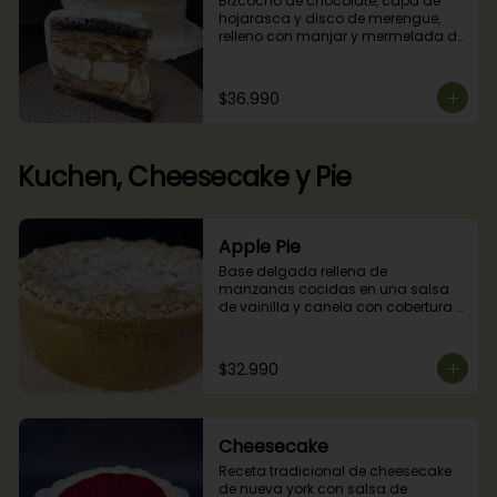
Bizcocho de chocolate, capa de 
hojarasca y disco de merengue, 
relleno con manjar y mermelada de 
frambuesas.
$36.990
Kuchen, Cheesecake y Pie
Apple Pie
Base delgada rellena de 
manzanas cocidas en una salsa 
de vainilla y canela con cobertura 
de miga streusel.
$32.990
Cheesecake
Receta tradicional de cheesecake 
de nueva york con salsa de 