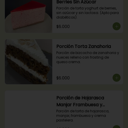
Berries Sin Azúcar
Porción de torta yoghurt de berries, 
sin azúcar y sin lactosa. (Apto para 
diabéticos).
$6.000
Porción Torta Zanahoria
Porción de bizcocho de zanahoria y 
nueces relleno con frosting de 
queso crema.
$6.000
Porción de Hojarasca
Manjar Frambuesa y
Crema Pastelera
Porción de torta de hojarasca, 
manjar, frambuesa y crema 
pastelera.