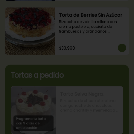
Torta de Berries Sin Azúcar
Bizcocho de vainilla relleno con 
crema pastelera, cubierta de 
frambuesas y arándanos 
naturales. Producto sin azúcar, apto 
para diabéticos.
$33.990
Tortas a pedido
Torta Selva Negra.
Bizcocho de chocolate relleno 
con ganache de chocolate, 
crema chantilly y mermelada 
de guindas
Programa tu torta
con 3 días de
anticipación