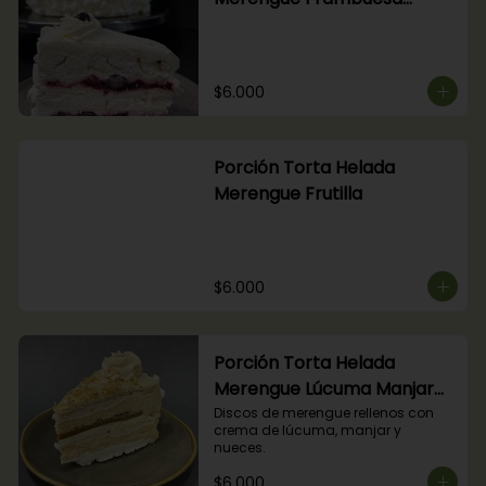
Arándanos
$6.000
Porción Torta Helada
Merengue Frutilla
$6.000
Porción Torta Helada
Merengue Lúcuma Manjar
Nuez
Discos de merengue rellenos con 
crema de lúcuma, manjar y 
nueces.
$6.000