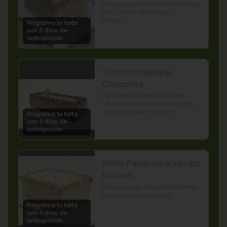
Panqueques de vainilla rellenos 
con crema de naranja y 
manjar.
Programa tu torta
con 3 días de
anticipación
Torta Panqueque
Chocolate.
Panqueques de chocolate 
relleno en capas intercaladas 
de chocolate, manjar y 
Programa tu torta
mermelada de frambuesas.
con 3 días de
anticipación
Torta Panqueque Manjar
Lúcuma.
Panqueques de vainilla relleno 
con manjar y lúcuma.
Programa tu torta
con 3 días de
anticipación