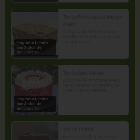
Torta Panqueque Manjar
Nuez.
Panqueques de chocolate y 
vainilla, alternados, relleno con 
manjar y nuez.
Programa tu torta
con 3 días de
anticipación
Torta Red Velvet.
Bizcocho de chocolate teñida 
de rojo relleno con frosting de 
queso crema y textura 
terciopelada
Programa tu torta
con 3 días de
anticipación
Torta Truffa.
Bizcocho de chocolate negro 