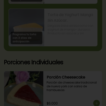
Torta de Yoghurt Mango
Sin Azúcar.
Delgada base de bizcocho con 
yoghurt de mango- durazno. 
Producto sin azúcar y sin 
Programa tu torta
lactosa, apto para diabéticos.
con 3 días de
anticipación
Porciones Individuales
Porción Cheesecake
Porción de cheesecake tradicional 
de nueva york con salsa de 
frambuesas.
$6.000