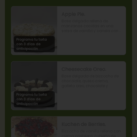
Apple Pie.
Base delgada rellena de 
manzanas cocidas en una 
salsa de vainilla y canela con 
cobertura de miga streusel.
Programa tu torta
con 3 días de
anticipación
Cheesecake Oreo.
Base delgada de bizcocho de 
chocolate, queso crema, 
galleta oreo, chocolate y 
mousse de oreo.
Programa tu torta
con 3 días de
anticipación
Kuchen de Berries.
Bizcocho de vainilla relleno con 
crema pastelera, cubierta de 