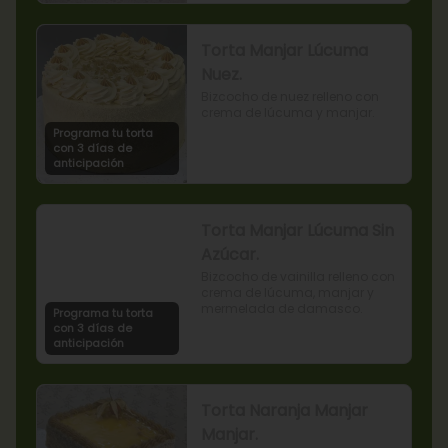
Torta Manjar Lúcuma
Nuez.
Bizcocho de nuez relleno con 
crema de lúcuma y manjar.
Programa tu torta
con 3 días de
anticipación
Torta Manjar Lúcuma Sin
Azúcar.
Bizcocho de vainilla relleno con 
crema de lúcuma, manjar y 
mermelada de damasco.
Programa tu torta
con 3 días de
anticipación
Torta Naranja Manjar
Manjar.