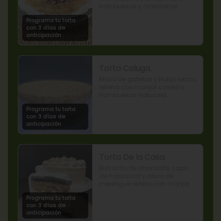
frambuesas y arándanos 
naturales.
Programa tu torta
con 3 días de
anticipación
Torta Caluga.
Masa de galletas y frutos secos, 
rellena con manjar casero y 
frambuesas naturales
Programa tu torta
con 3 días de
anticipación
Torta De la Casa.
Bizcocho de chocolate, capa 
de hojarasca y disco de 
merengue, relleno con manjar y 
mermelada de frambuesas.
Programa tu torta
con 3 días de
anticipación