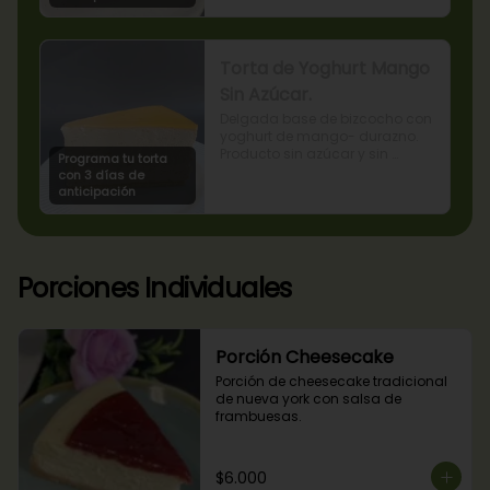
Torta de Yoghurt Mango
Sin Azúcar.
Delgada base de bizcocho con 
yoghurt de mango- durazno. 
Producto sin azúcar y sin 
Programa tu torta
lactosa, apto para diabéticos.
con 3 días de
anticipación
Porciones Individuales
Porción Cheesecake
Porción de cheesecake tradicional 
de nueva york con salsa de 
frambuesas.
$6.000