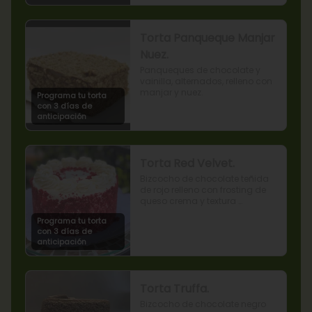
Torta Panqueque Manjar
Nuez.
Panqueques de chocolate y 
vainilla, alternados, relleno con 
manjar y nuez.
Programa tu torta
con 3 días de
anticipación
Torta Red Velvet.
Bizcocho de chocolate teñida 
de rojo relleno con frosting de 
queso crema y textura 
terciopelada
Programa tu torta
con 3 días de
anticipación
Torta Truffa.
Bizcocho de chocolate negro 