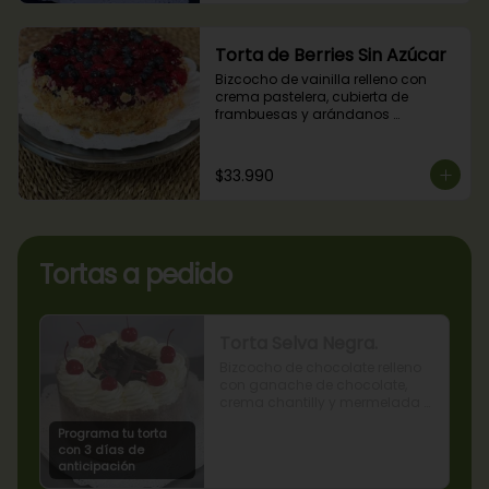
Torta de Berries Sin Azúcar
Bizcocho de vainilla relleno con 
crema pastelera, cubierta de 
frambuesas y arándanos 
naturales. Producto sin azúcar, apto 
para diabéticos.
$33.990
Tortas a pedido
Torta Selva Negra.
Bizcocho de chocolate relleno 
con ganache de chocolate, 
crema chantilly y mermelada 
de guindas
Programa tu torta
con 3 días de
anticipación