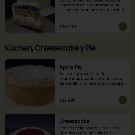
Bizcocho de chocolate, capa de 
hojarasca y disco de merengue, 
relleno con manjar y mermelada de 
frambuesas.
$36.990
Kuchen, Cheesecake y Pie
Apple Pie
Base delgada rellena de 
manzanas cocidas en una salsa 
de vainilla y canela con cobertura 
de miga streusel.
$32.990
Cheesecake
Receta tradicional de cheesecake 
de nueva york con salsa de 