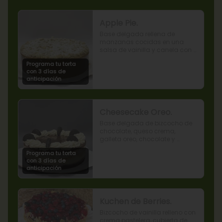
Apple Pie.
Base delgada rellena de 
manzanas cocidas en una 
salsa de vainilla y canela con 
cobertura de miga streusel.
Programa tu torta
con 3 días de
anticipación
Cheesecake Oreo.
Base delgada de bizcocho de 
chocolate, queso crema, 
galleta oreo, chocolate y 
mousse de oreo.
Programa tu torta
con 3 días de
anticipación
Kuchen de Berries.
Bizcocho de vainilla relleno con 
crema pastelera, cubierta de 