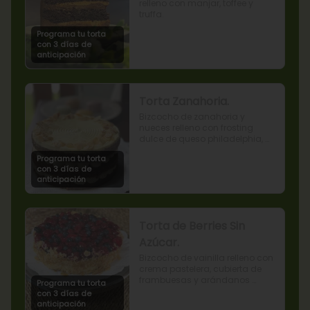
relleno con manjar, toffee y 
truffa.
Programa tu torta
con 3 días de
anticipación
Torta Zanahoria.
Bizcocho de zanahoria y 
nueces relleno con frosting 
dulce de queso philadelphia, 
decorado con almendras 
Programa tu torta
tostadas.
con 3 días de
anticipación
Torta de Berries Sin
Azúcar.
Bizcocho de vainilla relleno con 
crema pastelera, cubierta de 
frambuesas y arándanos 
Programa tu torta
naturales. Producto sin azúcar, 
con 3 días de
apto para diabéticos.
anticipación