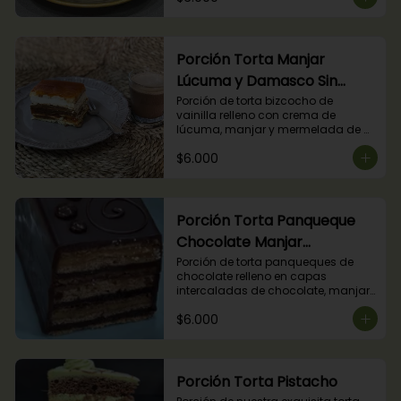
Porción Torta Manjar
Lúcuma y Damasco Sin
Azúcar
Porción de torta bizcocho de 
vainilla relleno con crema de 
lúcuma, manjar y mermelada de 
damasco. (Producto apto para 
$6.000
diabéticos).
Porción Torta Panqueque
Chocolate Manjar
Frambuesa
Porción de torta panqueques de 
chocolate relleno en capas 
intercaladas de chocolate, manjar 
y mermelada de frambuesas.
$6.000
Porción Torta Pistacho