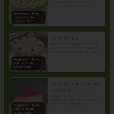
de chocolate relleno con 
crocante de pistachos, manjar, 
ganache de chocolate y crema 
Programa tu torta
de pistachos.
con 3 días de
anticipación
Torta de Piña.
Bizcocho húmedo de vainilla 
con capas de manjar, trocitos 
de piña, mermelada de piña y 
crema chantilly.
Programa tu torta
con 3 días de
anticipación
Torta de Yoghurt Berries
Sin Azúcar.
Delgada base de bizcocho con 
yoghurt de berries. Sin azúcar y 
sin lactosa, apto para 
Programa tu torta
diabéticos.
con 3 días de
anticipación