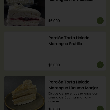
Arándanos
$6.000
Porción Torta Helada
Merengue Frutilla
$6.000
Porción Torta Helada
Merengue Lúcuma Manjar
Nuez
Discos de merengue rellenos con 
crema de lúcuma, manjar y 
nueces.
$6.000