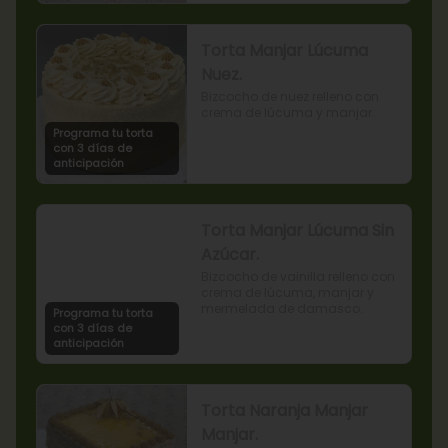
Torta Manjar Lúcuma
Nuez.
Bizcocho de nuez relleno con 
crema de lúcuma y manjar.
Programa tu torta
con 3 días de
anticipación
Torta Manjar Lúcuma Sin
Azúcar.
Bizcocho de vainilla relleno con 
crema de lúcuma, manjar y 
mermelada de damasco.
Programa tu torta
con 3 días de
anticipación
Torta Naranja Manjar
Manjar.