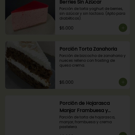
Berries Sin Azúcar
Porción de torta yoghurt de berries, 
sin azúcar y sin lactosa. (Apto para 
diabéticos).
$6.000
Porción Torta Zanahoria
Porción de bizcocho de zanahoria y 
nueces relleno con frosting de 
queso crema.
$6.000
Porción de Hojarasca
Manjar Frambuesa y
Crema Pastelera
Porción de torta de hojarasca, 
manjar, frambuesa y crema 
pastelera.