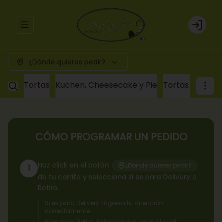
Abrir menu de navegación
Login
¿Dónde quieres pedir?
Tortas
Kuchen, Cheesecake y Pie
Tortas a pedid
CÓMO PROGRAMAR UN PEDIDO
Haz click en el botón
¿Dónde quieres pedir?
1
de tu carrito y selecciona si es para Delivery o
Retiro.
Si es para Delivery: Ingresa tu dirección
correctamente.
Si es para Retiro: Selecciona el local al cuál