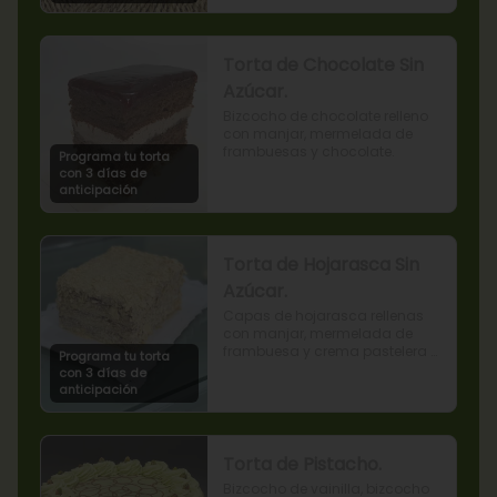
Torta de Chocolate Sin
Azúcar.
Bizcocho de chocolate relleno 
con manjar, mermelada de 
frambuesas y chocolate.
Programa tu torta
con 3 días de
anticipación
Torta de Hojarasca Sin
Azúcar.
Capas de hojarasca rellenas 
con manjar, mermelada de 
frambuesa y crema pastelera 
Programa tu torta
sin azúcar, también conocida 
con 3 días de
como Torta Amor. (Producto 
anticipación
apto para diabéticos).
Torta de Pistacho.
Bizcocho de vainilla, bizcocho 