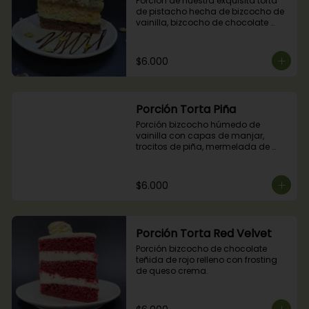
Porción de nuestra exquisita torta 
de pistacho hecha de bizcocho de 
vainilla, bizcocho de chocolate 
relleno con crocante de pistachos, 
manjar, ganache de chocolate y 
crema de pistachos.
$6.000
Porción Torta Piña
Porción bizcocho húmedo de 
vainilla con capas de manjar, 
trocitos de piña, mermelada de 
piña y crema chantilly.
$6.000
Porción Torta Red Velvet
Porción bizcocho de chocolate 
teñida de rojo relleno con frosting 
de queso crema.