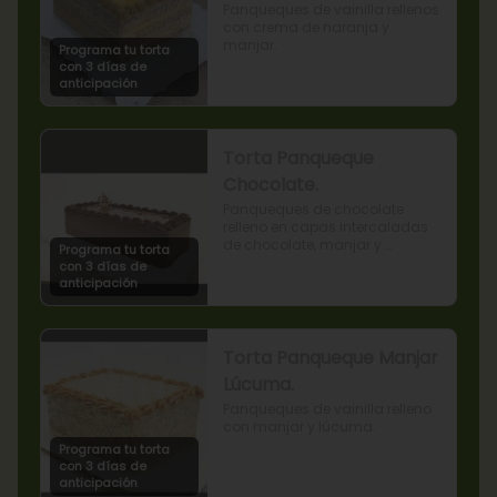
Panqueques de vainilla rellenos 
con crema de naranja y 
manjar.
Programa tu torta
con 3 días de
anticipación
Torta Panqueque
Chocolate.
Panqueques de chocolate 
relleno en capas intercaladas 
de chocolate, manjar y 
Programa tu torta
mermelada de frambuesas.
con 3 días de
anticipación
Torta Panqueque Manjar
Lúcuma.
Panqueques de vainilla relleno 
con manjar y lúcuma.
Programa tu torta
con 3 días de
anticipación