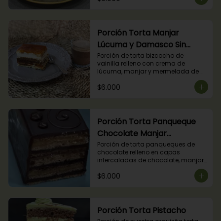
Porción Torta Manjar
Lúcuma y Damasco Sin
Azúcar
Porción de torta bizcocho de 
vainilla relleno con crema de 
lúcuma, manjar y mermelada de 
damasco. (Producto apto para 
$6.000
diabéticos).
Porción Torta Panqueque
Chocolate Manjar
Frambuesa
Porción de torta panqueques de 
chocolate relleno en capas 
intercaladas de chocolate, manjar 
y mermelada de frambuesas.
$6.000
Porción Torta Pistacho