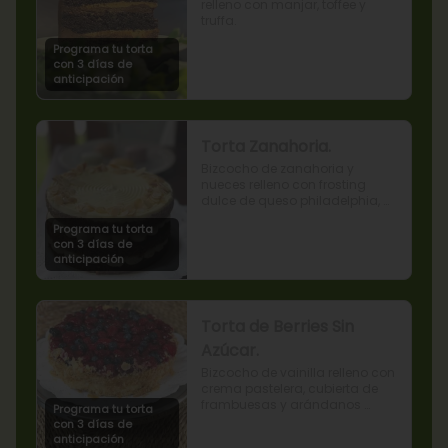
relleno con manjar, toffee y 
truffa.
Programa tu torta
con 3 días de
anticipación
Torta Zanahoria.
Bizcocho de zanahoria y 
nueces relleno con frosting 
dulce de queso philadelphia, 
decorado con almendras 
Programa tu torta
tostadas.
con 3 días de
anticipación
Torta de Berries Sin
Azúcar.
Bizcocho de vainilla relleno con 
crema pastelera, cubierta de 
frambuesas y arándanos 
Programa tu torta
naturales. Producto sin azúcar, 
con 3 días de
apto para diabéticos.
anticipación