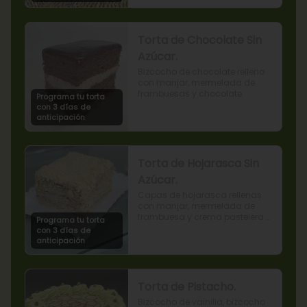
Torta de Chocolate Sin
Azúcar.
Bizcocho de chocolate relleno 
con manjar, mermelada de 
frambuesas y chocolate.
Programa tu torta
con 3 días de
anticipación
Torta de Hojarasca Sin
Azúcar.
Capas de hojarasca rellenas 
con manjar, mermelada de 
frambuesa y crema pastelera 
Programa tu torta
sin azúcar, también conocida 
con 3 días de
como Torta Amor. (Producto 
anticipación
apto para diabéticos).
Torta de Pistacho.
Bizcocho de vainilla, bizcocho 