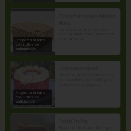
Torta Panqueque Manjar
Nuez.
Panqueques de chocolate y 
vainilla, alternados, relleno con 
manjar y nuez.
Programa tu torta
con 3 días de
anticipación
Torta Red Velvet.
Bizcocho de chocolate teñida 
de rojo relleno con frosting de 
queso crema y textura 
terciopelada
Programa tu torta
con 3 días de
anticipación
Torta Truffa.
Bizcocho de chocolate negro 