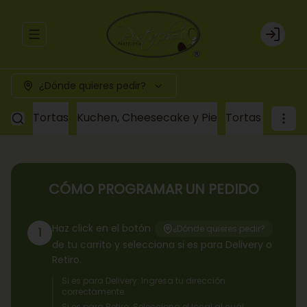
Abrir menu de navegación
Login
¿Dónde quieres pedir?
Tortas
Kuchen, Cheesecake y Pie
Tortas a pedid
CÓMO PROGRAMAR UN PEDIDO
Haz click en el botón
¿Dónde quieres pedir?
1
de tu carrito y selecciona si es para Delivery o
Retiro.
Si es para Delivery: Ingresa tu dirección
correctamente.
Si es para Retiro: Selecciona el local al cuál