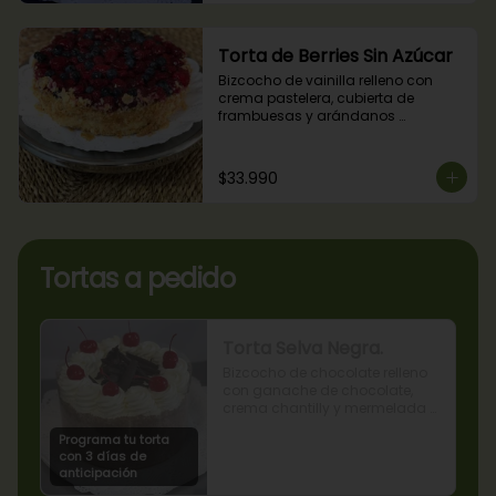
Torta de Berries Sin Azúcar
Bizcocho de vainilla relleno con 
crema pastelera, cubierta de 
frambuesas y arándanos 
naturales. Producto sin azúcar, apto 
para diabéticos.
$33.990
Tortas a pedido
Torta Selva Negra.
Bizcocho de chocolate relleno 
con ganache de chocolate, 
crema chantilly y mermelada 
de guindas
Programa tu torta
con 3 días de
anticipación