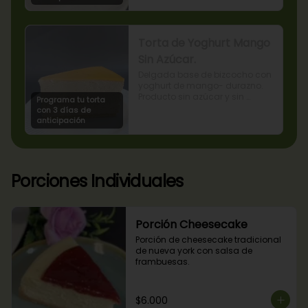
Torta de Yoghurt Mango
Sin Azúcar.
Delgada base de bizcocho con 
yoghurt de mango- durazno. 
Producto sin azúcar y sin 
Programa tu torta
lactosa, apto para diabéticos.
con 3 días de
anticipación
Porciones Individuales
Porción Cheesecake
Porción de cheesecake tradicional 
de nueva york con salsa de 
frambuesas.
$6.000