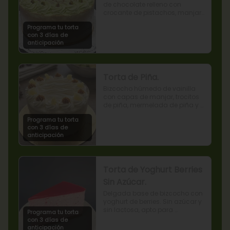
de chocolate relleno con 
crocante de pistachos, manjar, 
ganache de chocolate y crema 
Programa tu torta
de pistachos.
con 3 días de
anticipación
Torta de Piña.
Bizcocho húmedo de vainilla 
con capas de manjar, trocitos 
de piña, mermelada de piña y 
crema chantilly.
Programa tu torta
con 3 días de
anticipación
Torta de Yoghurt Berries
Sin Azúcar.
Delgada base de bizcocho con 
yoghurt de berries. Sin azúcar y 
sin lactosa, apto para 
Programa tu torta
diabéticos.
con 3 días de
anticipación