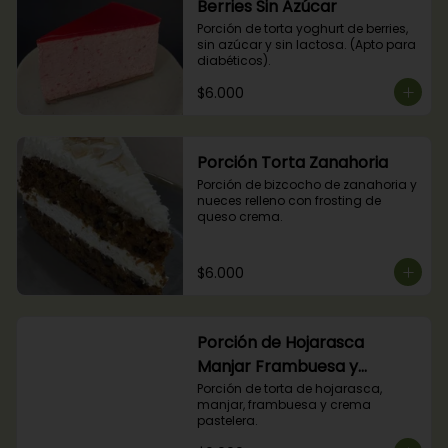
Berries Sin Azúcar
Porción de torta yoghurt de berries, 
sin azúcar y sin lactosa. (Apto para 
diabéticos).
$6.000
Porción Torta Zanahoria
Porción de bizcocho de zanahoria y 
nueces relleno con frosting de 
queso crema.
$6.000
Porción de Hojarasca
Manjar Frambuesa y
Crema Pastelera
Porción de torta de hojarasca, 
manjar, frambuesa y crema 
pastelera.