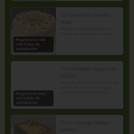
Torta Manjar Lúcuma
Nuez.
Bizcocho de nuez relleno con 
crema de lúcuma y manjar.
Programa tu torta
con 3 días de
anticipación
Torta Manjar Lúcuma Sin
Azúcar.
Bizcocho de vainilla relleno con 
crema de lúcuma, manjar y 
mermelada de damasco.
Programa tu torta
con 3 días de
anticipación
Torta Naranja Manjar
Manjar.