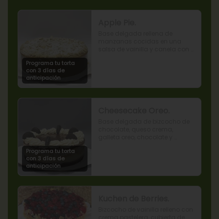
Apple Pie.
Base delgada rellena de 
manzanas cocidas en una 
salsa de vainilla y canela con 
cobertura de miga streusel.
Programa tu torta
con 3 días de
anticipación
Cheesecake Oreo.
Base delgada de bizcocho de 
chocolate, queso crema, 
galleta oreo, chocolate y 
mousse de oreo.
Programa tu torta
con 3 días de
anticipación
Kuchen de Berries.
Bizcocho de vainilla relleno con 
crema pastelera, cubierta de 