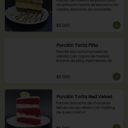
Porción de nuestra exquisita torta 
de pistacho hecha de bizcocho de 
vainilla, bizcocho de chocolate 
relleno con crocante de pistachos, 
manjar, ganache de chocolate y 
crema de pistachos.
$6.000
Porción Torta Piña
Porción bizcocho húmedo de 
vainilla con capas de manjar, 
trocitos de piña, mermelada de 
piña y crema chantilly.
$6.000
Porción Torta Red Velvet
Porción bizcocho de chocolate 
teñida de rojo relleno con frosting 
de queso crema.