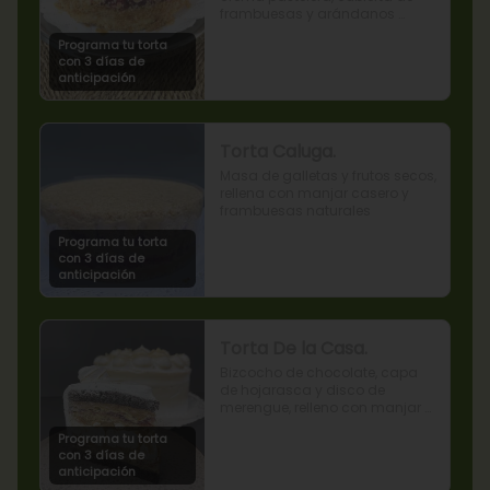
frambuesas y arándanos 
naturales.
Programa tu torta
con 3 días de
anticipación
Torta Caluga.
Masa de galletas y frutos secos, 
rellena con manjar casero y 
frambuesas naturales
Programa tu torta
con 3 días de
anticipación
Torta De la Casa.
Bizcocho de chocolate, capa 
de hojarasca y disco de 
merengue, relleno con manjar y 
mermelada de frambuesas.
Programa tu torta
con 3 días de
anticipación