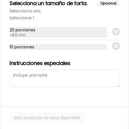
Selecciona un tamaño de torta.
Porción de nuestro tradicional 
Opcional
kuchen de nuez.
Selecciona uno.
Seleccione 1
$6.000
20 porciones
+
$10.000
10 porciones
Porción de Torta Hojarasca
Pompadour
Capas de hojarasca rellenas con 
Instrucciones especiales
manjar, plátano y crema de 
vainilla.
$6.000
Varios
Este producto no esta disponible
Alfajores
Masa de chocolate rellena con 