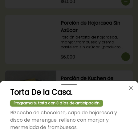
$6.000
Porción de Hojarasca Sin
Azúcar
Porción de torta de hojarasca, 
manjar, frambuesa y crema 
pastelera sin azúcar. (producto 
apto para diabéticos).
$6.000
Porción de Kuchen de
Manzanas
Torta De la Casa.
Porción de nuestro tradicional 
kuchen de manzanas.
Programa tu torta con 3 días de anticipación
Bizcocho de chocolate, capa de hojarasca y
$6.000
disco de merengue, relleno con manjar y
mermelada de frambuesas.
Porción de Kuchen de Nuez