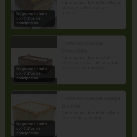
Panqueques de vainilla rellenos 
con crema de naranja y 
manjar.
Programa tu torta
con 3 días de
anticipación
Torta Panqueque
Chocolate.
Panqueques de chocolate 
relleno en capas intercaladas 
de chocolate, manjar y 
Programa tu torta
mermelada de frambuesas.
con 3 días de
anticipación
Torta Panqueque Manjar
Lúcuma.
Panqueques de vainilla relleno 
con manjar y lúcuma.
Programa tu torta
con 3 días de
anticipación