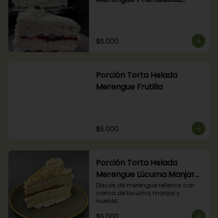
Arándanos
$6.000
Porción Torta Helada
Merengue Frutilla
$6.000
Porción Torta Helada
Merengue Lúcuma Manjar
Nuez
Discos de merengue rellenos con 
crema de lúcuma, manjar y 
nueces.
$6.000