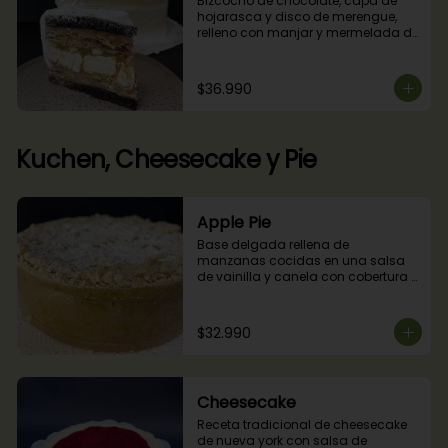
Bizcocho de chocolate, capa de 
hojarasca y disco de merengue, 
relleno con manjar y mermelada de 
frambuesas.
$36.990
Kuchen, Cheesecake y Pie
Apple Pie
Base delgada rellena de 
manzanas cocidas en una salsa 
de vainilla y canela con cobertura 
de miga streusel.
$32.990
Cheesecake
Receta tradicional de cheesecake 
de nueva york con salsa de 