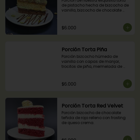
Porción de nuestra exquisita torta 
de pistacho hecha de bizcocho de 
vainilla, bizcocho de chocolate 
relleno con crocante de pistachos, 
manjar, ganache de chocolate y 
crema de pistachos.
$6.000
Porción Torta Piña
Porción bizcocho húmedo de 
vainilla con capas de manjar, 
trocitos de piña, mermelada de 
piña y crema chantilly.
$6.000
Porción Torta Red Velvet
Porción bizcocho de chocolate 
teñida de rojo relleno con frosting 
de queso crema.