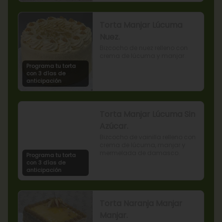
Torta Manjar Lúcuma
Nuez.
Bizcocho de nuez relleno con 
crema de lúcuma y manjar.
Programa tu torta
con 3 días de
anticipación
Torta Manjar Lúcuma Sin
Azúcar.
Bizcocho de vainilla relleno con 
crema de lúcuma, manjar y 
mermelada de damasco.
Programa tu torta
con 3 días de
anticipación
Torta Naranja Manjar
Manjar.