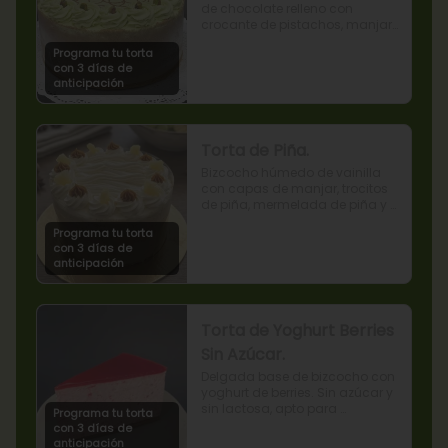
de chocolate relleno con 
crocante de pistachos, manjar, 
ganache de chocolate y crema 
Programa tu torta
de pistachos.
con 3 días de
anticipación
Torta de Piña.
Bizcocho húmedo de vainilla 
con capas de manjar, trocitos 
de piña, mermelada de piña y 
crema chantilly.
Programa tu torta
con 3 días de
anticipación
Torta de Yoghurt Berries
Sin Azúcar.
Delgada base de bizcocho con 
yoghurt de berries. Sin azúcar y 
sin lactosa, apto para 
Programa tu torta
diabéticos.
con 3 días de
anticipación