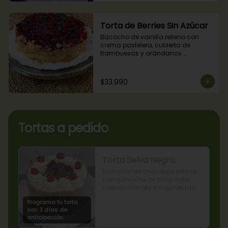
Torta de Berries Sin Azúcar
Bizcocho de vainilla relleno con 
crema pastelera, cubierta de 
frambuesas y arándanos 
naturales. Producto sin azúcar, apto 
para diabéticos.
$33.990
Tortas a pedido
Torta Selva Negra.
Bizcocho de chocolate relleno 
con ganache de chocolate, 
crema chantilly y mermelada 
de guindas
Programa tu torta
con 3 días de
anticipación