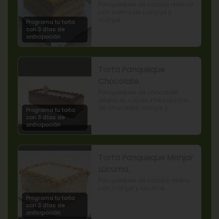
Panqueques de vainilla rellenos 
con crema de naranja y 
manjar.
Programa tu torta
con 3 días de
anticipación
Torta Panqueque
Chocolate.
Panqueques de chocolate 
relleno en capas intercaladas 
de chocolate, manjar y 
Programa tu torta
mermelada de frambuesas.
con 3 días de
anticipación
Torta Panqueque Manjar
Lúcuma.
Panqueques de vainilla relleno 
con manjar y lúcuma.
Programa tu torta
con 3 días de
anticipación