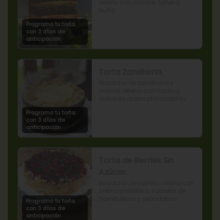
relleno con manjar, toffee y 
truffa.
Programa tu torta
con 3 días de
anticipación
Torta Zanahoria.
Bizcocho de zanahoria y 
nueces relleno con frosting 
dulce de queso philadelphia, 
decorado con almendras 
Programa tu torta
tostadas.
con 3 días de
anticipación
Torta de Berries Sin
Azúcar.
Bizcocho de vainilla relleno con 
crema pastelera, cubierta de 
frambuesas y arándanos 
Programa tu torta
naturales. Producto sin azúcar, 
con 3 días de
apto para diabéticos.
anticipación