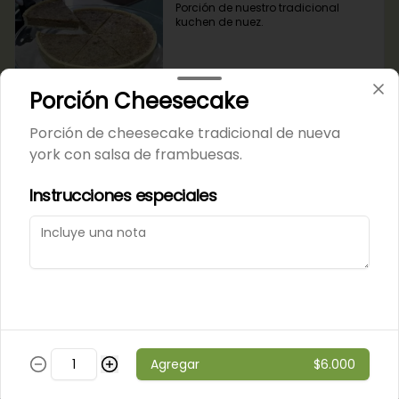
Porción de nuestro tradicional 
kuchen de nuez.
$6.000
Porción Cheesecake
Porción de cheesecake tradicional de nueva
Porción de Torta Hojarasca
york con salsa de frambuesas.
Pompadour
Capas de hojarasca rellenas con 
Instrucciones especiales
manjar, plátano y crema de 
vainilla.
$6.000
Varios
Agregar
$6.000
Alfajores
Masa de chocolate rellena con 