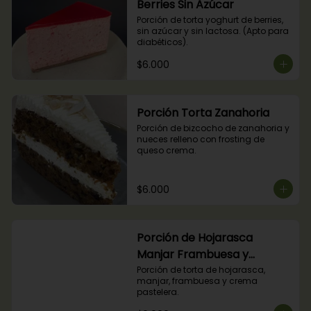
Berries Sin Azúcar
Porción de torta yoghurt de berries, 
sin azúcar y sin lactosa. (Apto para 
diabéticos).
$6.000
Porción Torta Zanahoria
Porción de bizcocho de zanahoria y 
nueces relleno con frosting de 
queso crema.
$6.000
Porción de Hojarasca
Manjar Frambuesa y
Crema Pastelera
Porción de torta de hojarasca, 
manjar, frambuesa y crema 
pastelera.