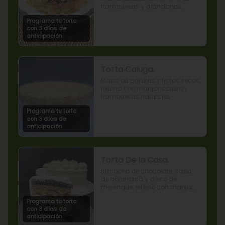
frambuesas y arándanos 
naturales.
Programa tu torta
con 3 días de
anticipación
Torta Caluga.
Masa de galletas y frutos secos, 
rellena con manjar casero y 
frambuesas naturales
Programa tu torta
con 3 días de
anticipación
Torta De la Casa.
Bizcocho de chocolate, capa 
de hojarasca y disco de 
merengue, relleno con manjar y 
mermelada de frambuesas.
Programa tu torta
con 3 días de
anticipación