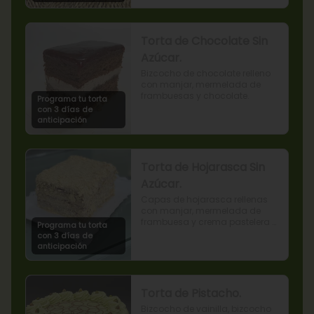
Torta de Chocolate Sin
Azúcar.
Bizcocho de chocolate relleno 
con manjar, mermelada de 
frambuesas y chocolate.
Programa tu torta
con 3 días de
anticipación
Torta de Hojarasca Sin
Azúcar.
Capas de hojarasca rellenas 
con manjar, mermelada de 
frambuesa y crema pastelera 
Programa tu torta
sin azúcar, también conocida 
con 3 días de
como Torta Amor. (Producto 
anticipación
apto para diabéticos).
Torta de Pistacho.
Bizcocho de vainilla, bizcocho 