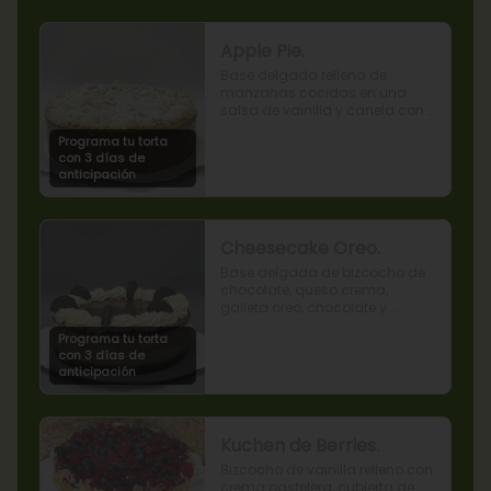
Apple Pie.
Base delgada rellena de 
manzanas cocidas en una 
salsa de vainilla y canela con 
cobertura de miga streusel.
Programa tu torta
con 3 días de
anticipación
Cheesecake Oreo.
Base delgada de bizcocho de 
chocolate, queso crema, 
galleta oreo, chocolate y 
mousse de oreo.
Programa tu torta
con 3 días de
anticipación
Kuchen de Berries.
Bizcocho de vainilla relleno con 
crema pastelera, cubierta de 