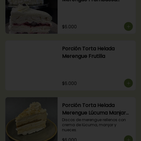
Arándanos
$6.000
Porción Torta Helada
Merengue Frutilla
$6.000
Porción Torta Helada
Merengue Lúcuma Manjar
Nuez
Discos de merengue rellenos con 
crema de lúcuma, manjar y 
nueces.
$6.000