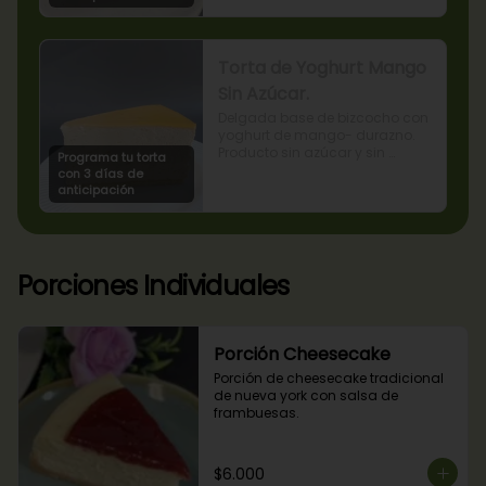
Torta de Yoghurt Mango
Sin Azúcar.
Delgada base de bizcocho con 
yoghurt de mango- durazno. 
Producto sin azúcar y sin 
Programa tu torta
lactosa, apto para diabéticos.
con 3 días de
anticipación
Porciones Individuales
Porción Cheesecake
Porción de cheesecake tradicional 
de nueva york con salsa de 
frambuesas.
$6.000