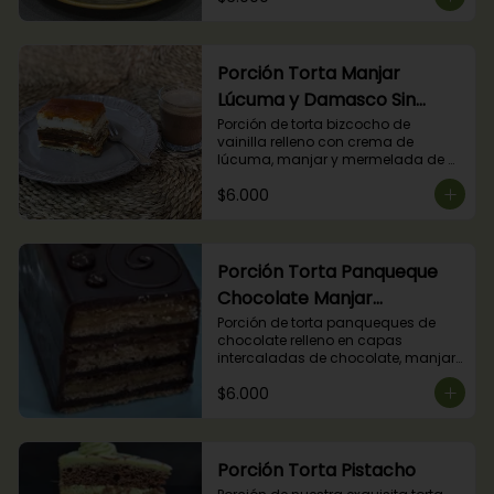
Porción Torta Manjar
Lúcuma y Damasco Sin
Azúcar
Porción de torta bizcocho de 
vainilla relleno con crema de 
lúcuma, manjar y mermelada de 
damasco. (Producto apto para 
$6.000
diabéticos).
Porción Torta Panqueque
Chocolate Manjar
Frambuesa
Porción de torta panqueques de 
chocolate relleno en capas 
intercaladas de chocolate, manjar 
y mermelada de frambuesas.
$6.000
Porción Torta Pistacho