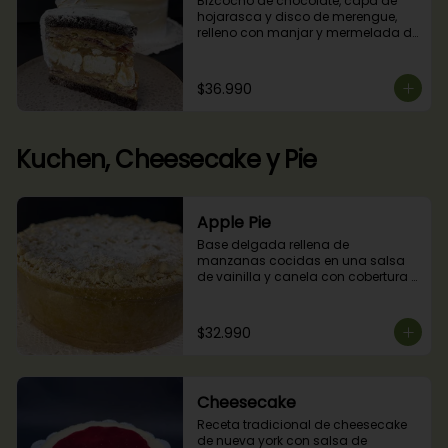
Bizcocho de chocolate, capa de 
hojarasca y disco de merengue, 
relleno con manjar y mermelada de 
frambuesas.
$36.990
Kuchen, Cheesecake y Pie
Apple Pie
Base delgada rellena de 
manzanas cocidas en una salsa 
de vainilla y canela con cobertura 
de miga streusel.
$32.990
Cheesecake
Receta tradicional de cheesecake 
de nueva york con salsa de 