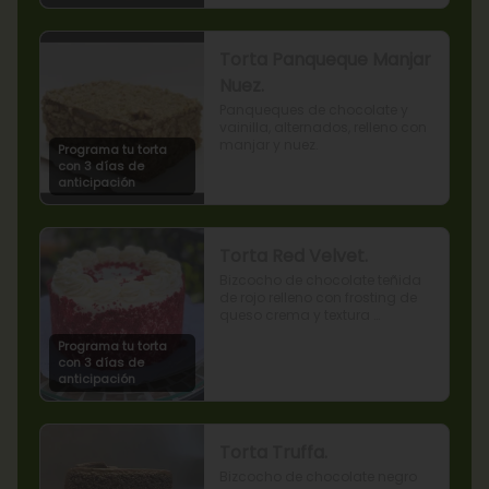
Torta Panqueque Manjar
Nuez.
Panqueques de chocolate y 
vainilla, alternados, relleno con 
manjar y nuez.
Programa tu torta
con 3 días de
anticipación
Torta Red Velvet.
Bizcocho de chocolate teñida 
de rojo relleno con frosting de 
queso crema y textura 
terciopelada
Programa tu torta
con 3 días de
anticipación
Torta Truffa.
Bizcocho de chocolate negro 