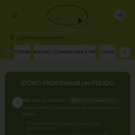
Abrir menu de navegación
Login
¿Dónde quieres pedir?
Tortas
Kuchen, Cheesecake y Pie
Tortas a pedid
CÓMO PROGRAMAR UN PEDIDO
Haz click en el botón
¿Dónde quieres pedir?
1
de tu carrito y selecciona si es para Delivery o
Retiro.
Si es para Delivery: Ingresa tu dirección
correctamente.
Si es para Retiro: Selecciona el local al cuál