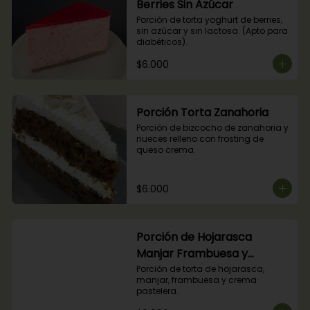
Berries Sin Azúcar
Porción de torta yoghurt de berries, 
sin azúcar y sin lactosa. (Apto para 
diabéticos).
$6.000
Porción Torta Zanahoria
Porción de bizcocho de zanahoria y 
nueces relleno con frosting de 
queso crema.
$6.000
Porción de Hojarasca
Manjar Frambuesa y
Crema Pastelera
Porción de torta de hojarasca, 
manjar, frambuesa y crema 
pastelera.