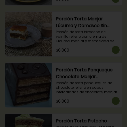
Porción Torta Manjar
Lúcuma y Damasco Sin
Azúcar
Porción de torta bizcocho de 
vainilla relleno con crema de 
lúcuma, manjar y mermelada de 
damasco. (Producto apto para 
$6.000
diabéticos).
Porción Torta Panqueque
Chocolate Manjar
Frambuesa
Porción de torta panqueques de 
chocolate relleno en capas 
intercaladas de chocolate, manjar 
y mermelada de frambuesas.
$6.000
Porción Torta Pistacho