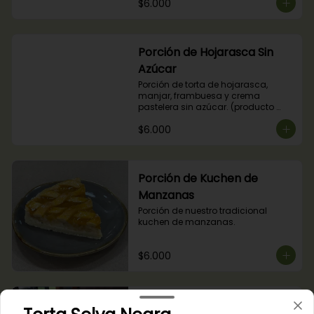
$6.000
Porción de Hojarasca Sin
Azúcar
Porción de torta de hojarasca, 
manjar, frambuesa y crema 
pastelera sin azúcar. (producto 
apto para diabéticos).
$6.000
Porción de Kuchen de
Manzanas
Porción de nuestro tradicional 
kuchen de manzanas.
$6.000
Porción de Kuchen de Nuez