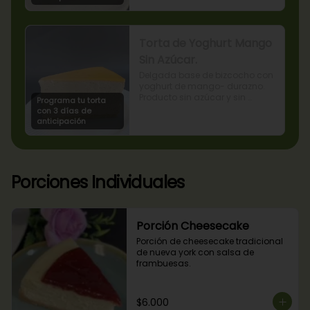
Torta de Yoghurt Mango
Sin Azúcar.
Delgada base de bizcocho con 
yoghurt de mango- durazno. 
Producto sin azúcar y sin 
Programa tu torta
lactosa, apto para diabéticos.
con 3 días de
anticipación
Porciones Individuales
Porción Cheesecake
Porción de cheesecake tradicional 
de nueva york con salsa de 
frambuesas.
$6.000