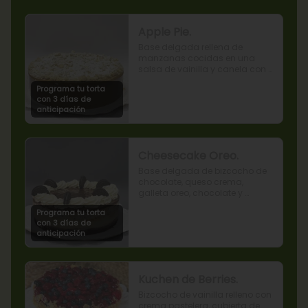
Apple Pie.
Base delgada rellena de 
manzanas cocidas en una 
salsa de vainilla y canela con 
cobertura de miga streusel.
Programa tu torta
con 3 días de
anticipación
Cheesecake Oreo.
Base delgada de bizcocho de 
chocolate, queso crema, 
galleta oreo, chocolate y 
mousse de oreo.
Programa tu torta
con 3 días de
anticipación
Kuchen de Berries.
Bizcocho de vainilla relleno con 
crema pastelera, cubierta de 