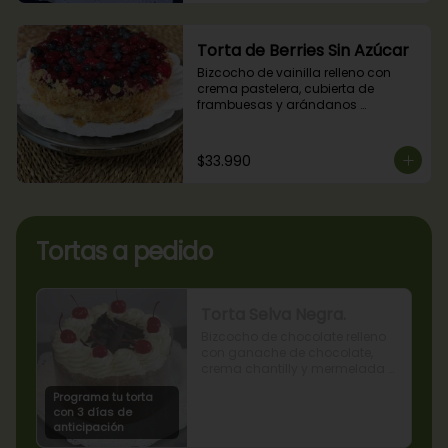
Torta de Berries Sin Azúcar
Bizcocho de vainilla relleno con 
crema pastelera, cubierta de 
frambuesas y arándanos 
naturales. Producto sin azúcar, apto 
para diabéticos.
$33.990
Tortas a pedido
Torta Selva Negra.
Bizcocho de chocolate relleno 
con ganache de chocolate, 
crema chantilly y mermelada 
de guindas
Programa tu torta
con 3 días de
anticipación