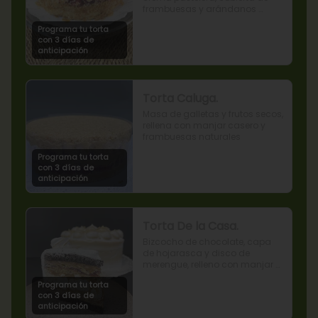
frambuesas y arándanos 
naturales.
Programa tu torta
con 3 días de
anticipación
Torta Caluga.
Masa de galletas y frutos secos, 
rellena con manjar casero y 
frambuesas naturales
Programa tu torta
con 3 días de
anticipación
Torta De la Casa.
Bizcocho de chocolate, capa 
de hojarasca y disco de 
merengue, relleno con manjar y 
mermelada de frambuesas.
Programa tu torta
con 3 días de
anticipación