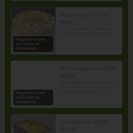
Torta Manjar Lúcuma
Nuez.
Bizcocho de nuez relleno con 
crema de lúcuma y manjar.
Programa tu torta
con 3 días de
anticipación
Torta Manjar Lúcuma Sin
Azúcar.
Bizcocho de vainilla relleno con 
crema de lúcuma, manjar y 
mermelada de damasco.
Programa tu torta
con 3 días de
anticipación
Torta Naranja Manjar
Manjar.