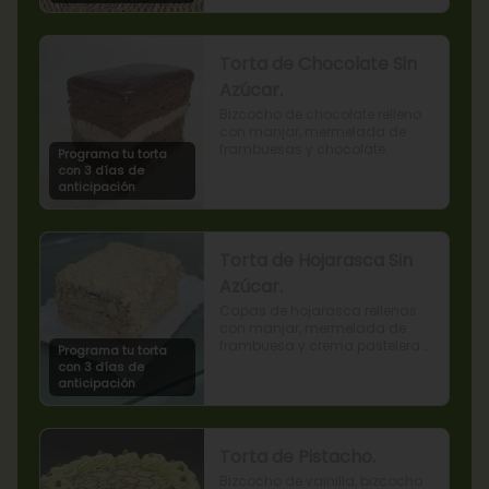
Torta de Chocolate Sin
Azúcar.
Bizcocho de chocolate relleno 
con manjar, mermelada de 
frambuesas y chocolate.
Programa tu torta
con 3 días de
anticipación
Torta de Hojarasca Sin
Azúcar.
Capas de hojarasca rellenas 
con manjar, mermelada de 
frambuesa y crema pastelera 
Programa tu torta
sin azúcar, también conocida 
con 3 días de
como Torta Amor. (Producto 
anticipación
apto para diabéticos).
Torta de Pistacho.
Bizcocho de vainilla, bizcocho 