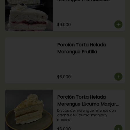
Arándanos
$6.000
Porción Torta Helada
Merengue Frutilla
$6.000
Porción Torta Helada
Merengue Lúcuma Manjar
Nuez
Discos de merengue rellenos con 
crema de lúcuma, manjar y 
nueces.
$6.000