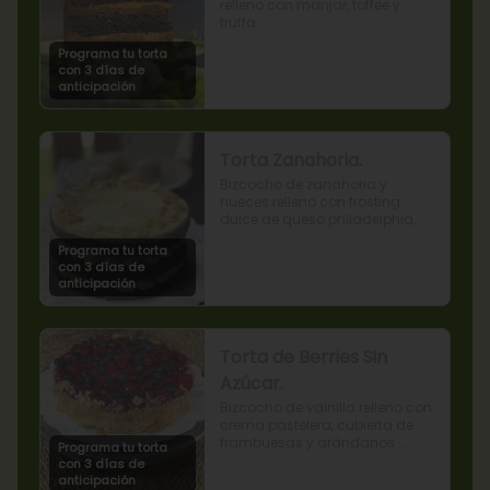
relleno con manjar, toffee y 
truffa.
Programa tu torta
con 3 días de
anticipación
Torta Zanahoria.
Bizcocho de zanahoria y 
nueces relleno con frosting 
dulce de queso philadelphia, 
decorado con almendras 
Programa tu torta
tostadas.
con 3 días de
anticipación
Torta de Berries Sin
Azúcar.
Bizcocho de vainilla relleno con 
crema pastelera, cubierta de 
frambuesas y arándanos 
Programa tu torta
naturales. Producto sin azúcar, 
con 3 días de
apto para diabéticos.
anticipación