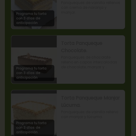
Panqueques de vainilla rellenos 
con crema de naranja y 
manjar.
Programa tu torta
con 3 días de
anticipación
Torta Panqueque
Chocolate.
Panqueques de chocolate 
relleno en capas intercaladas 
de chocolate, manjar y 
Programa tu torta
mermelada de frambuesas.
con 3 días de
anticipación
Torta Panqueque Manjar
Lúcuma.
Panqueques de vainilla relleno 
con manjar y lúcuma.
Programa tu torta
con 3 días de
anticipación