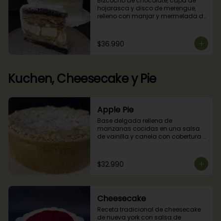
Bizcocho de chocolate, capa de 
hojarasca y disco de merengue, 
relleno con manjar y mermelada de 
frambuesas.
$36.990
Kuchen, Cheesecake y Pie
Apple Pie
Base delgada rellena de 
manzanas cocidas en una salsa 
de vainilla y canela con cobertura 
de miga streusel.
$32.990
Cheesecake
Receta tradicional de cheesecake 
de nueva york con salsa de 