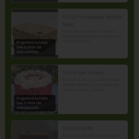
Torta Panqueque Manjar
Nuez.
Panqueques de chocolate y 
vainilla, alternados, relleno con 
manjar y nuez.
Programa tu torta
con 3 días de
anticipación
Torta Red Velvet.
Bizcocho de chocolate teñida 
de rojo relleno con frosting de 
queso crema y textura 
terciopelada
Programa tu torta
con 3 días de
anticipación
Torta Truffa.
Bizcocho de chocolate negro 