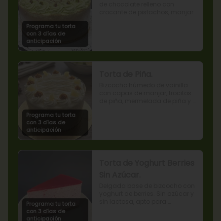
de chocolate relleno con 
crocante de pistachos, manjar, 
ganache de chocolate y crema 
Programa tu torta
de pistachos.
con 3 días de
anticipación
Torta de Piña.
Bizcocho húmedo de vainilla 
con capas de manjar, trocitos 
de piña, mermelada de piña y 
crema chantilly.
Programa tu torta
con 3 días de
anticipación
Torta de Yoghurt Berries
Sin Azúcar.
Delgada base de bizcocho con 
yoghurt de berries. Sin azúcar y 
sin lactosa, apto para 
Programa tu torta
diabéticos.
con 3 días de
anticipación