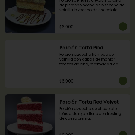
Porción de nuestra exquisita torta 
de pistacho hecha de bizcocho de 
vainilla, bizcocho de chocolate 
relleno con crocante de pistachos, 
manjar, ganache de chocolate y 
crema de pistachos.
$6.000
Porción Torta Piña
Porción bizcocho húmedo de 
vainilla con capas de manjar, 
trocitos de piña, mermelada de 
piña y crema chantilly.
$6.000
Porción Torta Red Velvet
Porción bizcocho de chocolate 
teñida de rojo relleno con frosting 
de queso crema.