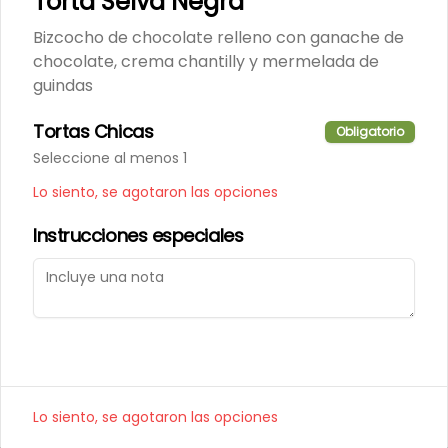
Torta Selva Negra
Porción de nuestro tradicional 
kuchen de nuez.
Bizcocho de chocolate relleno con ganache de
chocolate, crema chantilly y mermelada de
guindas
$6.000
Tortas Chicas
Obligatorio
Seleccione al menos 1
Porción de Torta Hojarasca
Pompadour
Lo siento, se agotaron las opciones
Capas de hojarasca rellenas con 
manjar, plátano y crema de 
Instrucciones especiales
vainilla.
$6.000
Varios
Alfajores
Lo siento, se agotaron las opciones
Masa de chocolate rellena con 