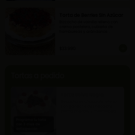
Torta de Berries Sin Azúcar
Bizcocho de vainilla relleno con 
crema pastelera, cubierta de 
frambuesas y arándanos 
naturales. Producto sin azúcar, apto 
para diabéticos.
$33.990
Tortas a pedido
Torta Selva Negra.
Bizcocho de chocolate relleno 
con ganache de chocolate, 
crema chantilly y mermelada 
de guindas
Programa tu torta
con 3 días de
anticipación