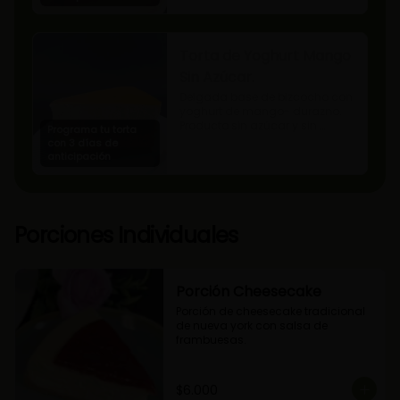
Torta de Yoghurt Mango
Sin Azúcar.
Delgada base de bizcocho con 
yoghurt de mango- durazno. 
Producto sin azúcar y sin 
Programa tu torta
lactosa, apto para diabéticos.
con 3 días de
anticipación
Porciones Individuales
Porción Cheesecake
Porción de cheesecake tradicional 
de nueva york con salsa de 
frambuesas.
$6.000