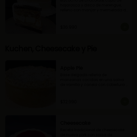
Bizcocho de chocolate, capa de 
hojarasca y disco de merengue, 
relleno con manjar y mermelada de 
frambuesas.
$36.990
Kuchen, Cheesecake y Pie
Apple Pie
Base delgada rellena de 
manzanas cocidas en una salsa 
de vainilla y canela con cobertura 
de miga streusel.
$32.990
Cheesecake
Receta tradicional de cheesecake 
de nueva york con salsa de 