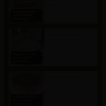
relleno con manjar, toffee y 
truffa.
Programa tu torta
con 3 días de
anticipación
Torta Zanahoria.
Bizcocho de zanahoria y 
nueces relleno con frosting 
dulce de queso philadelphia, 
decorado con almendras 
Programa tu torta
tostadas.
con 3 días de
anticipación
Torta de Berries Sin
Azúcar.
Bizcocho de vainilla relleno con 
crema pastelera, cubierta de 
frambuesas y arándanos 
Programa tu torta
naturales. Producto sin azúcar, 
con 3 días de
apto para diabéticos.
anticipación