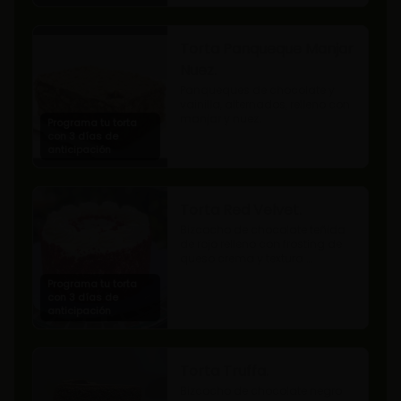
Torta Panqueque Manjar
Nuez.
Panqueques de chocolate y 
vainilla, alternados, relleno con 
manjar y nuez.
Programa tu torta
con 3 días de
anticipación
Torta Red Velvet.
Bizcocho de chocolate teñida 
de rojo relleno con frosting de 
queso crema y textura 
terciopelada
Programa tu torta
con 3 días de
anticipación
Torta Truffa.
Bizcocho de chocolate negro 