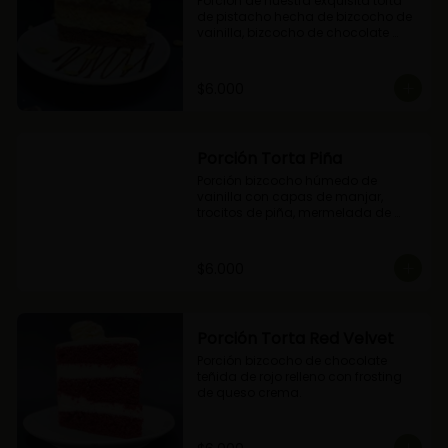
Porción de nuestra exquisita torta 
de pistacho hecha de bizcocho de 
vainilla, bizcocho de chocolate 
relleno con crocante de pistachos, 
manjar, ganache de chocolate y 
crema de pistachos.
$6.000
Porción Torta Piña
Porción bizcocho húmedo de 
vainilla con capas de manjar, 
trocitos de piña, mermelada de 
piña y crema chantilly.
$6.000
Porción Torta Red Velvet
Porción bizcocho de chocolate 
teñida de rojo relleno con frosting 
de queso crema.