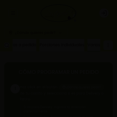
Abrir menu de navegación
Login
¿Dónde quieres pedir?
e
Tortas a pedido
Porciones Individuales
Varios
CÓMO PROGRAMAR UN PEDIDO
Haz click en el botón
¿Dónde quieres pedir?
1
de tu carrito y selecciona si es para Delivery o
Retiro.
Si es para Delivery: Ingresa tu dirección
correctamente.
Si es para Retiro: Selecciona el local al cuál