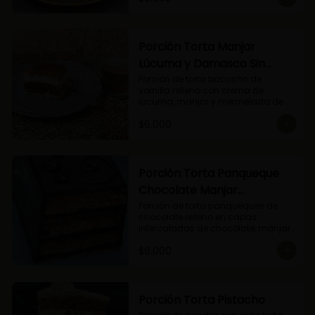
Porción Torta Manjar
Lúcuma y Damasco Sin
Azúcar
Porción de torta bizcocho de 
vainilla relleno con crema de 
lúcuma, manjar y mermelada de 
damasco. (Producto apto para 
$6.000
diabéticos).
Porción Torta Panqueque
Chocolate Manjar
Frambuesa
Porción de torta panqueques de 
chocolate relleno en capas 
intercaladas de chocolate, manjar 
y mermelada de frambuesas.
$6.000
Porción Torta Pistacho