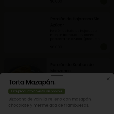
$6.000
Porción de Hojarasca Sin
Azúcar
Porción de torta de hojarasca, 
manjar, frambuesa y crema 
pastelera sin azúcar. (producto 
apto para diabéticos).
$6.000
Porción de Kuchen de
Manzanas
Porción de nuestro tradicional 
Torta Mazapán.
kuchen de manzanas.
Este producto no esta disponible
$6.000
Bizcocho de vainilla relleno con mazapán,
chocolate y mermelada de frambuesas.
Porción de Kuchen de Nuez