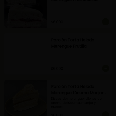
Arándanos
$6.000
Porción Torta Helada
Merengue Frutilla
$6.000
Porción Torta Helada
Merengue Lúcuma Manjar
Nuez
Discos de merengue rellenos con 
crema de lúcuma, manjar y 
nueces.
$6.000