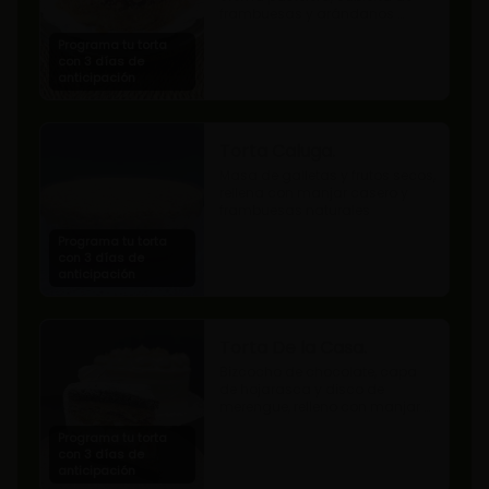
frambuesas y arándanos 
naturales.
Programa tu torta
con 3 días de
anticipación
Torta Caluga.
Masa de galletas y frutos secos, 
rellena con manjar casero y 
frambuesas naturales
Programa tu torta
con 3 días de
anticipación
Torta De la Casa.
Bizcocho de chocolate, capa 
de hojarasca y disco de 
merengue, relleno con manjar y 
mermelada de frambuesas.
Programa tu torta
con 3 días de
anticipación