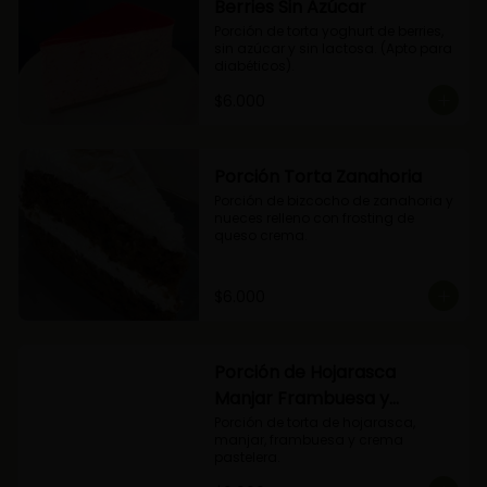
Berries Sin Azúcar
Porción de torta yoghurt de berries, 
sin azúcar y sin lactosa. (Apto para 
diabéticos).
$6.000
Porción Torta Zanahoria
Porción de bizcocho de zanahoria y 
nueces relleno con frosting de 
queso crema.
$6.000
Porción de Hojarasca
Manjar Frambuesa y
Crema Pastelera
Porción de torta de hojarasca, 
manjar, frambuesa y crema 
pastelera.