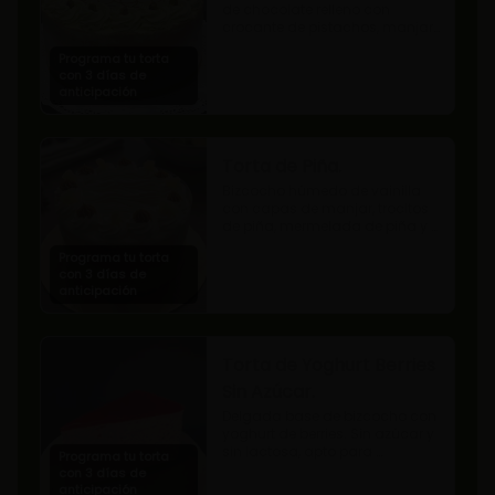
de chocolate relleno con 
crocante de pistachos, manjar, 
ganache de chocolate y crema 
Programa tu torta
de pistachos.
con 3 días de
anticipación
Torta de Piña.
Bizcocho húmedo de vainilla 
con capas de manjar, trocitos 
de piña, mermelada de piña y 
crema chantilly.
Programa tu torta
con 3 días de
anticipación
Torta de Yoghurt Berries
Sin Azúcar.
Delgada base de bizcocho con 
yoghurt de berries. Sin azúcar y 
sin lactosa, apto para 
Programa tu torta
diabéticos.
con 3 días de
anticipación