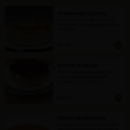
Cheesecake Tiramisú
Base de bizcocho de chocolate, 
queso crema, mascarpone, café y 
chocolate.
$30.990
Kuchen de Berries
Bizcocho de vainilla relleno con 
crema pastelera, cubierta de 
frambuesas y arándanos 
naturales.
$33.990
Kuchen de Manzanas
Base quebradiza rellena de trozos 
de manzana cocidos en canela y 