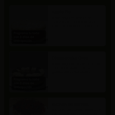
Apple Pie.
Base delgada rellena de 
manzanas cocidas en una 
salsa de vainilla y canela con 
cobertura de miga streusel.
Programa tu torta
con 3 días de
anticipación
Cheesecake Oreo.
Base delgada de bizcocho de 
chocolate, queso crema, 
galleta oreo, chocolate y 
mousse de oreo.
Programa tu torta
con 3 días de
anticipación
Kuchen de Berries.
Bizcocho de vainilla relleno con 
crema pastelera, cubierta de 