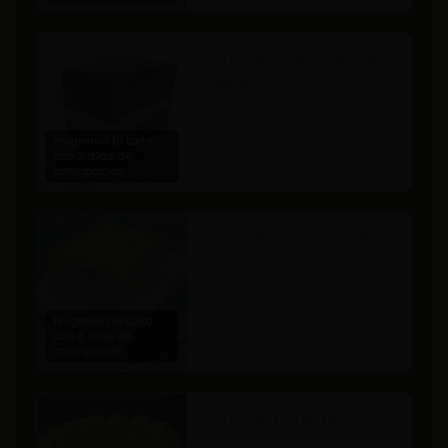
Torta de Chocolate Sin
Azúcar.
Bizcocho de chocolate relleno 
con manjar, mermelada de 
frambuesas y chocolate.
Programa tu torta
con 3 días de
anticipación
Torta de Hojarasca Sin
Azúcar.
Capas de hojarasca rellenas 
con manjar, mermelada de 
frambuesa y crema pastelera 
Programa tu torta
sin azúcar, también conocida 
con 3 días de
como Torta Amor. (Producto 
anticipación
apto para diabéticos).
Torta de Pistacho.
Bizcocho de vainilla, bizcocho 