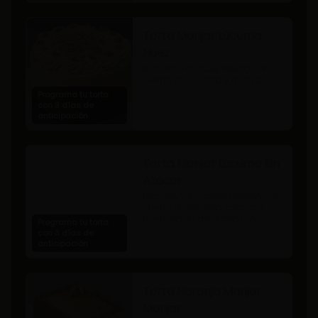
Torta Manjar Lúcuma
Nuez.
Bizcocho de nuez relleno con 
crema de lúcuma y manjar.
Programa tu torta
con 3 días de
anticipación
Torta Manjar Lúcuma Sin
Azúcar.
Bizcocho de vainilla relleno con 
crema de lúcuma, manjar y 
mermelada de damasco.
Programa tu torta
con 3 días de
anticipación
Torta Naranja Manjar
Manjar.