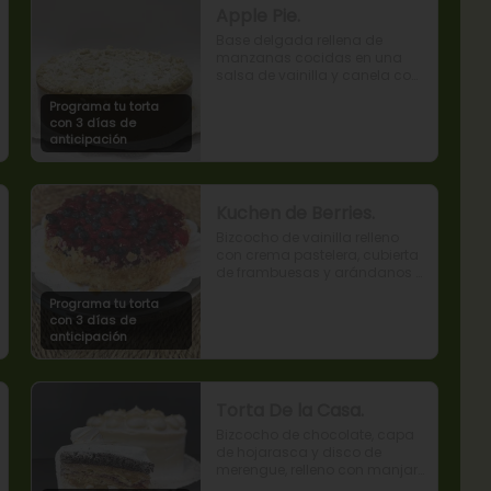
Apple Pie.
Base delgada rellena de 
manzanas cocidas en una 
salsa de vainilla y canela con 
cobertura de miga streusel.
Programa tu torta
con 3 días de
anticipación
Kuchen de Berries.
Bizcocho de vainilla relleno 
con crema pastelera, cubierta 
de frambuesas y arándanos 
naturales.
Programa tu torta
con 3 días de
anticipación
Torta De la Casa.
Bizcocho de chocolate, capa 
de hojarasca y disco de 
merengue, relleno con manjar 
y mermelada de frambuesas.