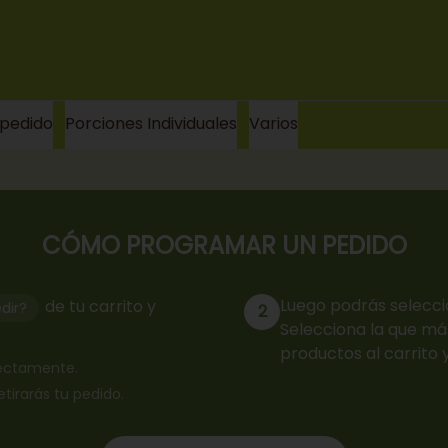
 pedido
Porciones Individuales
Varios
CÓMO PROGRAMAR UN PEDIDO
Luego podrás selecci
de tu carrito y
dir?
2
Selecciona la que más
productos al carrito 
rrectamente.
retirarás tu pedido.