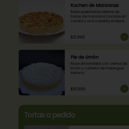
Kuchen de Manzanas
Base quebradiza rellena de 
trozos de manzana cocidos en 
canela y una cubierta enrejada 
con mermelada de damascos
$21.990
Pie de Limón
Base de tartaleta con crema de 
limón y cubierta de merengue 
italiano.
$19.990
Tortas a pedido