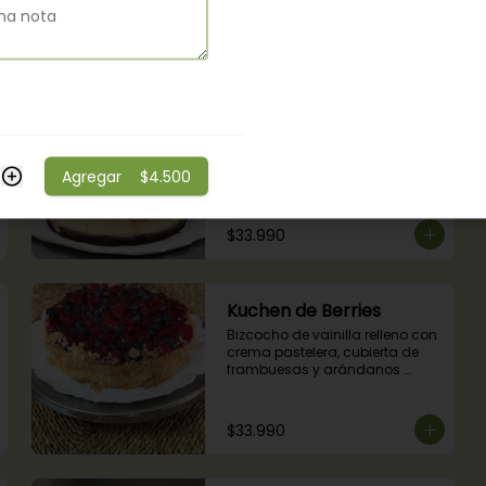
$30.990
Cheesecake Oreo
Base delgada de bizcocho de 
chocolate, queso crema, 
galleta oreo, chocolate y 
Agregar
$4.500
mousse de oreo.
$33.990
Kuchen de Berries
Bizcocho de vainilla relleno con 
crema pastelera, cubierta de 
frambuesas y arándanos 
naturales.
$33.990