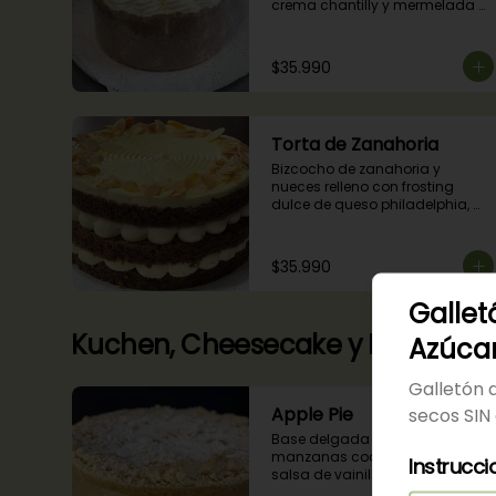
crema chantilly y mermelada 
de guindas
$35.990
Torta de Zanahoria
Bizcocho de zanahoria y 
nueces relleno con frosting 
dulce de queso philadelphia, 
decorado con almendras 
tostadas.
$35.990
Gallet
Kuchen, Cheesecake y Pie
Azúca
Galletón 
Apple Pie
secos SIN
Base delgada rellena de 
manzanas cocidas en una 
Instrucci
salsa de vainilla y canela con 
cobertura de miga streusel.