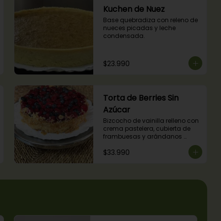
Kuchen de Nuez
Base quebradiza con releno de 
nueces picadas y leche 
condensada.
$23.990
Torta de Berries Sin
Azúcar
Bizcocho de vainilla relleno con 
crema pastelera, cubierta de 
frambuesas y arándanos 
naturales. Producto sin azúcar, 
$33.990
apto para diabéticos.