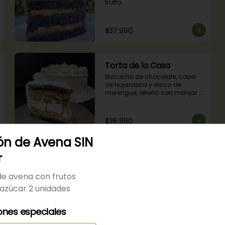
truffa.
$37.990
Torta de la Casa
Bizcocho de chocolate, capa 
de hojarasca y disco de 
merengue, relleno con manjar y 
mermelada de frambuesas.
$36.990
ón de Avena SIN
r
de avena con frutos
Cheesecake
 azúcar 2 unidades
Receta tradicional de 
cheesecake de nueva york con 
ones especiales
salsa de frambuesas