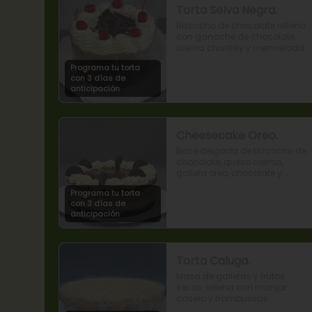
Torta Selva Negra.
Bizcocho de chocolate relleno 
con ganache de chocolate, 
crema chantilly y mermelada 
de guindas
Programa tu torta
con 3 días de
anticipación
Cheesecake Oreo.
Base delgada de bizcocho de 
chocolate, queso crema, 
galleta oreo, chocolate y 
mousse de oreo.
Programa tu torta
con 3 días de
anticipación
Torta Caluga.
Masa de galletas y frutos 
secos, rellena con manjar 
casero y frambuesas 
naturales