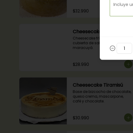
$32.990
Cheesecake Maracuyá
Cheesecake frío de maracuyá y 
cubierta de salsa de 
maracuyá.
$28.990
Cheesecake Tiramisú
Base de bizcocho de chocolate, 
queso crema, mascarpone, 
café y chocolate.
$30.990