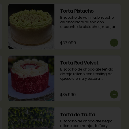
Torta Pistacho
Bizcocho de vainilla, bizcocho 
de chocolate relleno con 
crocante de pistachos, manjar, 
ganache de chocolate y crema 
de pistachos.
$37.990
Torta Red Velvet
Bizcocho de chocolate teñida 
de rojo relleno con frosting de 
queso crema y textura 
terciopelada
$35.990
Torta de Truffa
Bizcocho de chocolate negro 
relleno con manjar, toffee y 