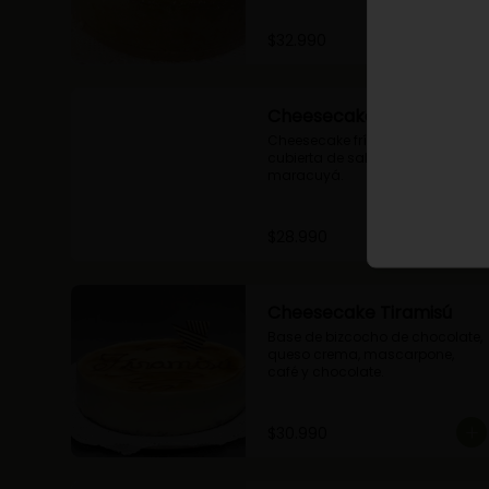
$32.990
Cheesecake Maracuyá
Cheesecake frío de maracuyá y 
cubierta de salsa de 
maracuyá.
$28.990
Cheesecake Tiramisú
Base de bizcocho de chocolate, 
queso crema, mascarpone, 
café y chocolate.
$30.990