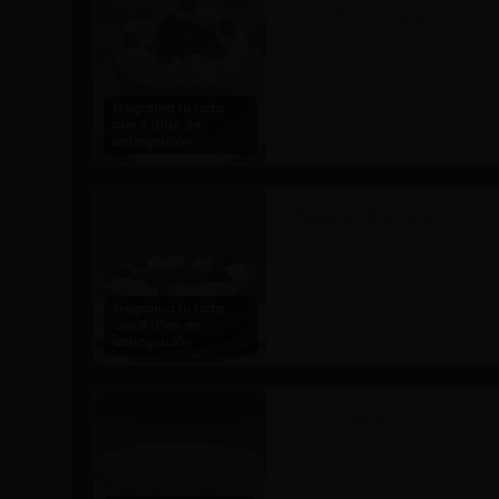
Torta Selva Negra.
Bizcocho de chocolate relleno 
con ganache de chocolate, 
crema chantilly y mermelada 
de guindas
Programa tu torta
con 3 días de
anticipación
Cheesecake Oreo.
Base delgada de bizcocho de 
chocolate, queso crema, 
galleta oreo, chocolate y 
mousse de oreo.
Programa tu torta
con 3 días de
anticipación
Torta Caluga.
Masa de galletas y frutos 
secos, rellena con manjar 
casero y frambuesas 
naturales