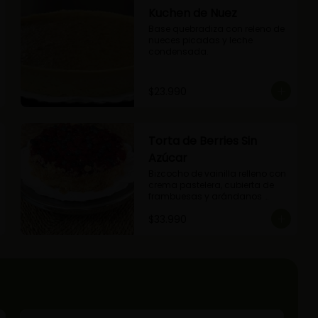
Kuchen de Nuez
Base quebradiza con releno de 
nueces picadas y leche 
condensada.
$23.990
Torta de Berries Sin
Azúcar
Bizcocho de vainilla relleno con 
crema pastelera, cubierta de 
frambuesas y arándanos 
naturales. Producto sin azúcar, 
$33.990
apto para diabéticos.