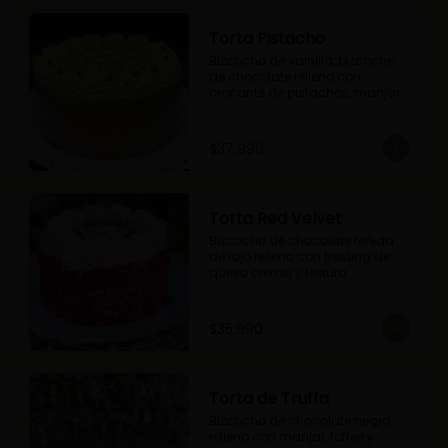
Torta Pistacho
Bizcocho de vainilla, bizcocho 
de chocolate relleno con 
crocante de pistachos, manjar, 
ganache de chocolate y crema 
de pistachos.
$37.990
Torta Red Velvet
Bizcocho de chocolate teñida 
de rojo relleno con frosting de 
queso crema y textura 
terciopelada
$35.990
Torta de Truffa
Bizcocho de chocolate negro 
relleno con manjar, toffee y 