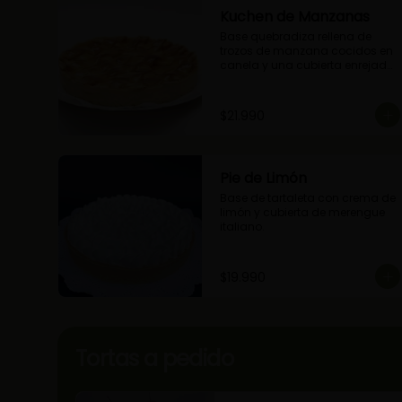
Kuchen de Manzanas
Base quebradiza rellena de 
trozos de manzana cocidos en 
canela y una cubierta enrejada 
con mermelada de damascos
$21.990
Pie de Limón
Base de tartaleta con crema de 
limón y cubierta de merengue 
italiano.
$19.990
Tortas a pedido