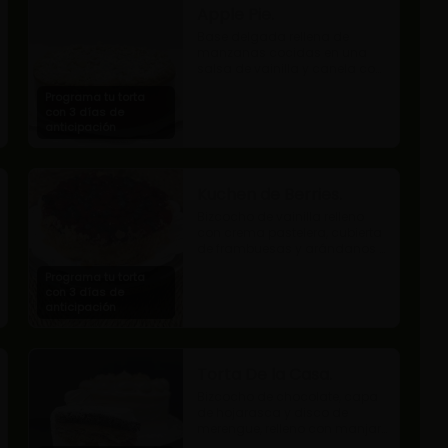
Apple Pie.
Base delgada rellena de 
manzanas cocidas en una 
salsa de vainilla y canela con 
cobertura de miga streusel.
Programa tu torta
con 3 días de
anticipación
Kuchen de Berries.
Bizcocho de vainilla relleno 
con crema pastelera, cubierta 
de frambuesas y arándanos 
naturales.
Programa tu torta
con 3 días de
anticipación
Torta De la Casa.
Bizcocho de chocolate, capa 
de hojarasca y disco de 
merengue, relleno con manjar 
y mermelada de frambuesas.