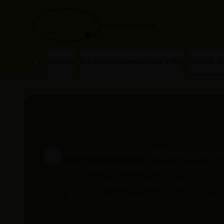
Inicio
Pedir
Local
Tortas
Kuchen, Cheesecake y Pie
Tortas a
Haz click en el botón
¿Dónde quieres pe
1
selecciona si es para Delivery o Retiro.
Si es para Delivery: Ingresa tu dirección co
Si es para Retiro: Selecciona el local al cuál 