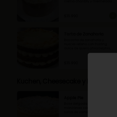
crema chantilly y mermelada 
de guindas
$35.990
Torta de Zanahoria
Bizcocho de zanahoria y 
nueces relleno con frosting 
dulce de queso philadelphia, 
decorado con almendras 
tostadas.
$35.990
Kuchen, Cheesecake y Pie
Apple Pie
Base delgada rellena de 
manzanas cocidas en una 
salsa de vainilla y canela con 
cobertura de miga streusel.