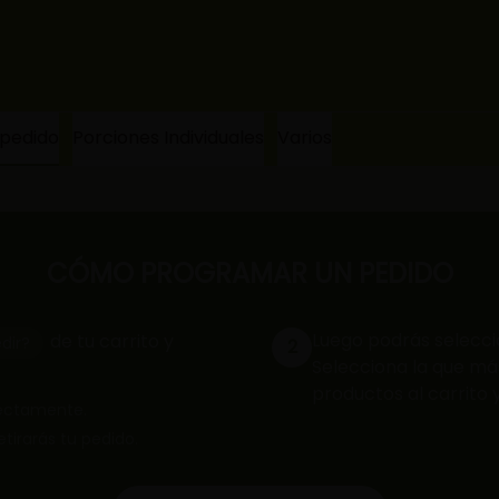
 pedido
Porciones Individuales
Varios
CÓMO PROGRAMAR UN PEDIDO
Luego podrás selecci
de tu carrito y
dir?
2
Selecciona la que más
productos al carrito 
rrectamente.
retirarás tu pedido.