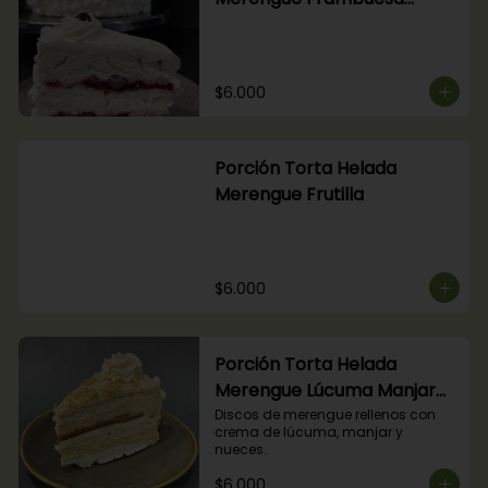
Arándanos
$6.000
Porción Torta Helada
Merengue Frutilla
$6.000
Porción Torta Helada
Merengue Lúcuma Manjar
Nuez
Discos de merengue rellenos con 
crema de lúcuma, manjar y 
nueces.
$6.000