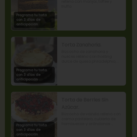
relleno con manjar, toffee y 
truffa.
Programa tu torta
con 3 días de
anticipación
Torta Zanahoria.
Bizcocho de zanahoria y 
nueces relleno con frosting 
dulce de queso philadelphia, 
decorado con almendras 
Programa tu torta
tostadas.
con 3 días de
anticipación
Torta de Berries Sin
Azúcar.
Bizcocho de vainilla relleno con 
crema pastelera, cubierta de 
frambuesas y arándanos 
Programa tu torta
naturales. Producto sin azúcar, 
con 3 días de
apto para diabéticos.
anticipación