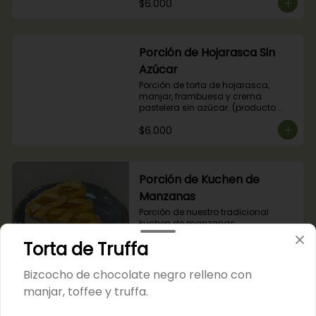
$6.000
Porción de Hojarasca Sin
Azúcar
Porción de torta de hojarasca, 
manjar, frambuesa y crema 
pastelera sin azúcar. (producto 
apto para diabéticos).
$6.000
Porción de Kuchen de
Manzanas
Porción de nuestro tradicional 
kuchen de manzanas.
Torta de Truffa
$6.000
Bizcocho de chocolate negro relleno con
manjar, toffee y truffa.
Porción de Kuchen de Nuez