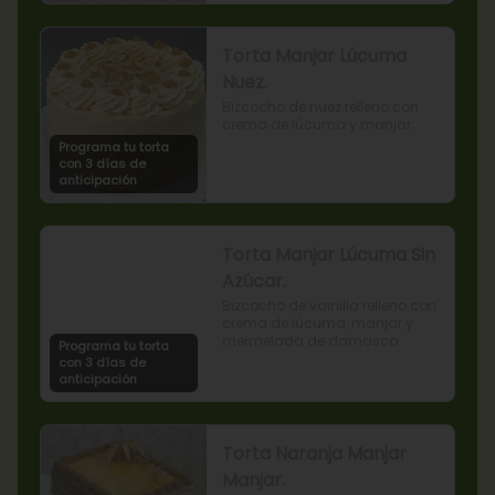
Torta Manjar Lúcuma
Nuez.
Bizcocho de nuez relleno con 
crema de lúcuma y manjar.
Programa tu torta
con 3 días de
anticipación
Torta Manjar Lúcuma Sin
Azúcar.
Bizcocho de vainilla relleno con 
crema de lúcuma, manjar y 
mermelada de damasco.
Programa tu torta
con 3 días de
anticipación
Torta Naranja Manjar
Manjar.