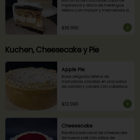
Bizcocho de chocolate, capa de 
hojarasca y disco de merengue, 
relleno con manjar y mermelada de 
frambuesas.
$36.990
Kuchen, Cheesecake y Pie
Apple Pie
Base delgada rellena de 
manzanas cocidas en una salsa 
de vainilla y canela con cobertura 
de miga streusel.
$32.990
Cheesecake
Receta tradicional de cheesecake 
de nueva york con salsa de 