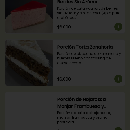
Berries Sin Azúcar
Porción de torta yoghurt de berries, 
sin azúcar y sin lactosa. (Apto para 
diabéticos).
$6.000
Porción Torta Zanahoria
Porción de bizcocho de zanahoria y 
nueces relleno con frosting de 
queso crema.
$6.000
Porción de Hojarasca
Manjar Frambuesa y
Crema Pastelera
Porción de torta de hojarasca, 
manjar, frambuesa y crema 
pastelera.