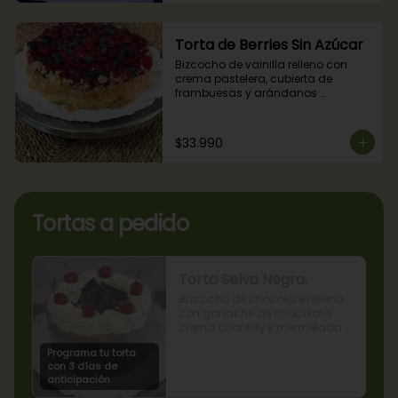
Torta de Berries Sin Azúcar
Bizcocho de vainilla relleno con 
crema pastelera, cubierta de 
frambuesas y arándanos 
naturales. Producto sin azúcar, apto 
para diabéticos.
$33.990
Tortas a pedido
Torta Selva Negra.
Bizcocho de chocolate relleno 
con ganache de chocolate, 
crema chantilly y mermelada 
de guindas
Programa tu torta
con 3 días de
anticipación