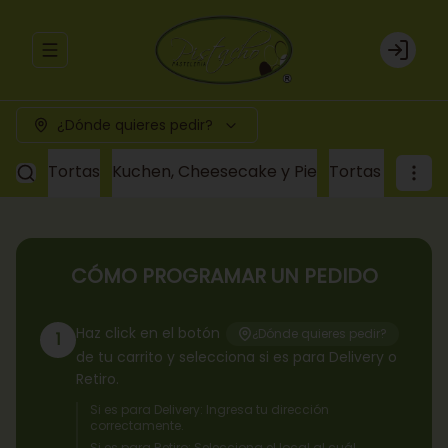
Abrir menu de navegación
Login
¿Dónde quieres pedir?
Tortas
Kuchen, Cheesecake y Pie
Tortas a pedid
CÓMO PROGRAMAR UN PEDIDO
Haz click en el botón
¿Dónde quieres pedir?
1
de tu carrito y selecciona si es para Delivery o
Retiro.
Si es para Delivery: Ingresa tu dirección
correctamente.
Si es para Retiro: Selecciona el local al cuál