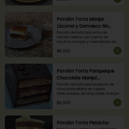
Porción Torta Manjar
Lúcuma y Damasco Sin
Azúcar
Porción de torta bizcocho de 
vainilla relleno con crema de 
lúcuma, manjar y mermelada de 
damasco. (Producto apto para 
$6.000
diabéticos).
Porción Torta Panqueque
Chocolate Manjar
Frambuesa
Porción de torta panqueques de 
chocolate relleno en capas 
intercaladas de chocolate, manjar 
y mermelada de frambuesas.
$6.000
Porción Torta Pistacho