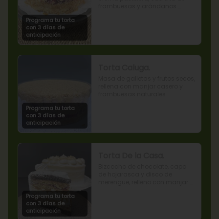
frambuesas y arándanos 
naturales.
Programa tu torta
con 3 días de
anticipación
Torta Caluga.
Masa de galletas y frutos secos, 
rellena con manjar casero y 
frambuesas naturales
Programa tu torta
con 3 días de
anticipación
Torta De la Casa.
Bizcocho de chocolate, capa 
de hojarasca y disco de 
merengue, relleno con manjar y 
mermelada de frambuesas.
Programa tu torta
con 3 días de
anticipación