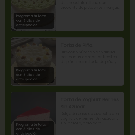
de chocolate relleno con 
crocante de pistachos, manjar, 
ganache de chocolate y crema 
Programa tu torta
de pistachos.
con 3 días de
anticipación
Torta de Piña.
Bizcocho húmedo de vainilla 
con capas de manjar, trocitos 
de piña, mermelada de piña y 
crema chantilly.
Programa tu torta
con 3 días de
anticipación
Torta de Yoghurt Berries
Sin Azúcar.
Delgada base de bizcocho con 
yoghurt de berries. Sin azúcar y 
sin lactosa, apto para 
Programa tu torta
diabéticos.
con 3 días de
anticipación