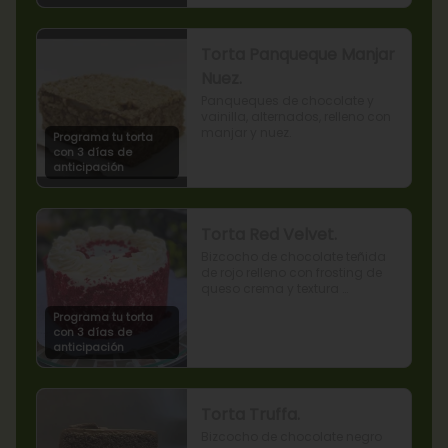
Torta Panqueque Manjar
Nuez.
Panqueques de chocolate y 
vainilla, alternados, relleno con 
manjar y nuez.
Programa tu torta
con 3 días de
anticipación
Torta Red Velvet.
Bizcocho de chocolate teñida 
de rojo relleno con frosting de 
queso crema y textura 
terciopelada
Programa tu torta
con 3 días de
anticipación
Torta Truffa.
Bizcocho de chocolate negro 