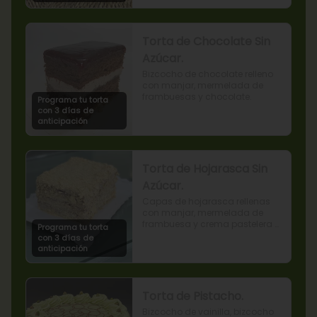
Torta de Chocolate Sin
Azúcar.
Bizcocho de chocolate relleno 
con manjar, mermelada de 
frambuesas y chocolate.
Programa tu torta
con 3 días de
anticipación
Torta de Hojarasca Sin
Azúcar.
Capas de hojarasca rellenas 
con manjar, mermelada de 
frambuesa y crema pastelera 
Programa tu torta
sin azúcar, también conocida 
con 3 días de
como Torta Amor. (Producto 
anticipación
apto para diabéticos).
Torta de Pistacho.
Bizcocho de vainilla, bizcocho 