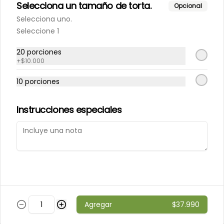
Selecciona un tamaño de torta.
Porción de nuestro tradicional 
Opcional
kuchen de nuez.
Selecciona uno.
Seleccione 1
$6.000
20 porciones
+
$10.000
10 porciones
Porción de Torta Hojarasca
Pompadour
Capas de hojarasca rellenas con 
Instrucciones especiales
manjar, plátano y crema de 
vainilla.
$6.000
Varios
Agregar
$37.990
Alfajores
Masa de chocolate rellena con 