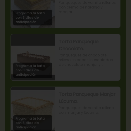
Panqueques de vainilla rellenos 
con crema de naranja y 
manjar.
Programa tu torta
con 3 días de
anticipación
Torta Panqueque
Chocolate.
Panqueques de chocolate 
relleno en capas intercaladas 
de chocolate, manjar y 
Programa tu torta
mermelada de frambuesas.
con 3 días de
anticipación
Torta Panqueque Manjar
Lúcuma.
Panqueques de vainilla relleno 
con manjar y lúcuma.
Programa tu torta
con 3 días de
anticipación