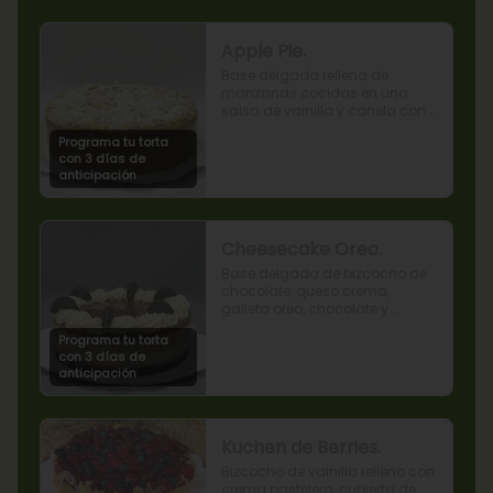
Apple Pie.
Base delgada rellena de 
manzanas cocidas en una 
salsa de vainilla y canela con 
cobertura de miga streusel.
Programa tu torta
con 3 días de
anticipación
Cheesecake Oreo.
Base delgada de bizcocho de 
chocolate, queso crema, 
galleta oreo, chocolate y 
mousse de oreo.
Programa tu torta
con 3 días de
anticipación
Kuchen de Berries.
Bizcocho de vainilla relleno con 
crema pastelera, cubierta de 