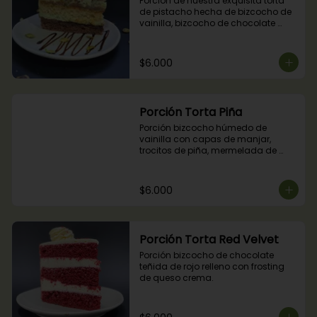
Porción de nuestra exquisita torta 
de pistacho hecha de bizcocho de 
vainilla, bizcocho de chocolate 
relleno con crocante de pistachos, 
manjar, ganache de chocolate y 
crema de pistachos.
$6.000
Porción Torta Piña
Porción bizcocho húmedo de 
vainilla con capas de manjar, 
trocitos de piña, mermelada de 
piña y crema chantilly.
$6.000
Porción Torta Red Velvet
Porción bizcocho de chocolate 
teñida de rojo relleno con frosting 
de queso crema.