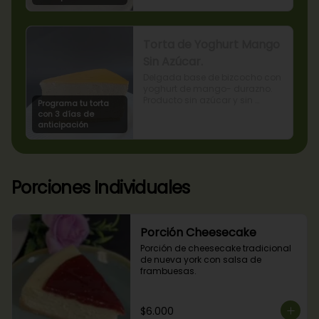
Torta de Yoghurt Mango
Sin Azúcar.
Delgada base de bizcocho con 
yoghurt de mango- durazno. 
Producto sin azúcar y sin 
Programa tu torta
lactosa, apto para diabéticos.
con 3 días de
anticipación
Porciones Individuales
Porción Cheesecake
Porción de cheesecake tradicional 
de nueva york con salsa de 
frambuesas.
$6.000