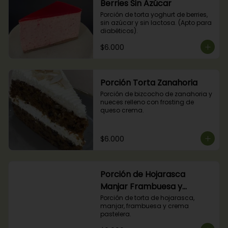
Berries Sin Azúcar
Porción de torta yoghurt de berries, 
sin azúcar y sin lactosa. (Apto para 
diabéticos).
$6.000
Porción Torta Zanahoria
Porción de bizcocho de zanahoria y 
nueces relleno con frosting de 
queso crema.
$6.000
Porción de Hojarasca
Manjar Frambuesa y
Crema Pastelera
Porción de torta de hojarasca, 
manjar, frambuesa y crema 
pastelera.