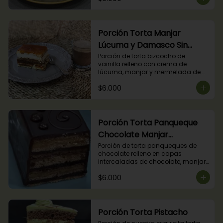
Porción Torta Manjar
Lúcuma y Damasco Sin
Azúcar
Porción de torta bizcocho de 
vainilla relleno con crema de 
lúcuma, manjar y mermelada de 
damasco. (Producto apto para 
$6.000
diabéticos).
Porción Torta Panqueque
Chocolate Manjar
Frambuesa
Porción de torta panqueques de 
chocolate relleno en capas 
intercaladas de chocolate, manjar 
y mermelada de frambuesas.
$6.000
Porción Torta Pistacho