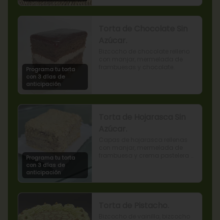
Torta de Chocolate Sin
Azúcar.
Bizcocho de chocolate relleno 
con manjar, mermelada de 
frambuesas y chocolate.
Programa tu torta
con 3 días de
anticipación
Torta de Hojarasca Sin
Azúcar.
Capas de hojarasca rellenas 
con manjar, mermelada de 
frambuesa y crema pastelera 
Programa tu torta
sin azúcar, también conocida 
con 3 días de
como Torta Amor. (Producto 
anticipación
apto para diabéticos).
Torta de Pistacho.
Bizcocho de vainilla, bizcocho 