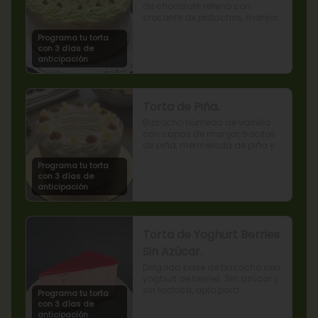
de chocolate relleno con 
crocante de pistachos, manjar, 
ganache de chocolate y crema 
Programa tu torta
de pistachos.
con 3 días de
anticipación
Torta de Piña.
Bizcocho húmedo de vainilla 
con capas de manjar, trocitos 
de piña, mermelada de piña y 
crema chantilly.
Programa tu torta
con 3 días de
anticipación
Torta de Yoghurt Berries
Sin Azúcar.
Delgada base de bizcocho con 
yoghurt de berries. Sin azúcar y 
sin lactosa, apto para 
Programa tu torta
diabéticos.
con 3 días de
anticipación