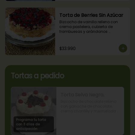
Torta de Berries Sin Azúcar
Bizcocho de vainilla relleno con 
crema pastelera, cubierta de 
frambuesas y arándanos 
naturales. Producto sin azúcar, apto 
para diabéticos.
$33.990
Tortas a pedido
Torta Selva Negra.
Bizcocho de chocolate relleno 
con ganache de chocolate, 
crema chantilly y mermelada 
de guindas
Programa tu torta
con 3 días de
anticipación