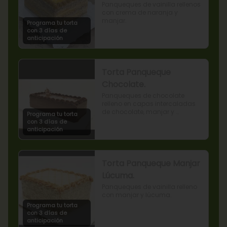
Panqueques de vainilla rellenos 
con crema de naranja y 
manjar.
Programa tu torta
con 3 días de
anticipación
Torta Panqueque
Chocolate.
Panqueques de chocolate 
relleno en capas intercaladas 
de chocolate, manjar y 
Programa tu torta
mermelada de frambuesas.
con 3 días de
anticipación
Torta Panqueque Manjar
Lúcuma.
Panqueques de vainilla relleno 
con manjar y lúcuma.
Programa tu torta
con 3 días de
anticipación