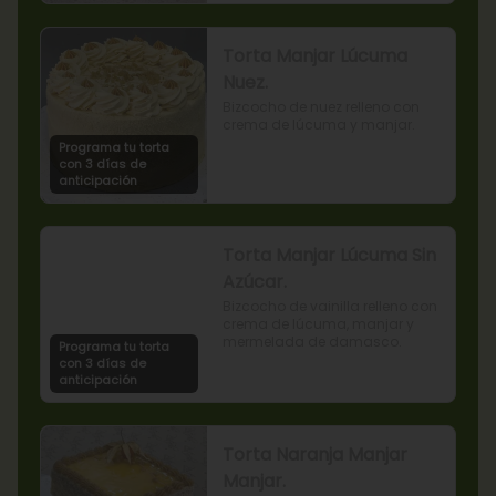
Torta Manjar Lúcuma
Nuez.
Bizcocho de nuez relleno con 
crema de lúcuma y manjar.
Programa tu torta
con 3 días de
anticipación
Torta Manjar Lúcuma Sin
Azúcar.
Bizcocho de vainilla relleno con 
crema de lúcuma, manjar y 
mermelada de damasco.
Programa tu torta
con 3 días de
anticipación
Torta Naranja Manjar
Manjar.