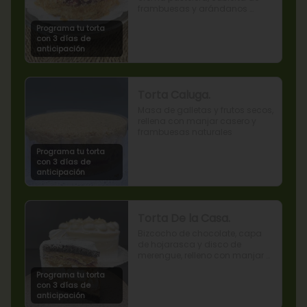
frambuesas y arándanos 
naturales.
Programa tu torta
con 3 días de
anticipación
Torta Caluga.
Masa de galletas y frutos secos, 
rellena con manjar casero y 
frambuesas naturales
Programa tu torta
con 3 días de
anticipación
Torta De la Casa.
Bizcocho de chocolate, capa 
de hojarasca y disco de 
merengue, relleno con manjar y 
mermelada de frambuesas.
Programa tu torta
con 3 días de
anticipación