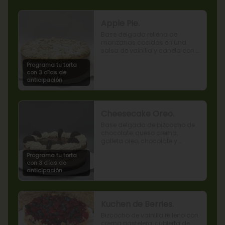
Apple Pie.
Base delgada rellena de 
manzanas cocidas en una 
salsa de vainilla y canela con 
cobertura de miga streusel.
Programa tu torta
con 3 días de
anticipación
Cheesecake Oreo.
Base delgada de bizcocho de 
chocolate, queso crema, 
galleta oreo, chocolate y 
mousse de oreo.
Programa tu torta
con 3 días de
anticipación
Kuchen de Berries.
Bizcocho de vainilla relleno con 
crema pastelera, cubierta de 