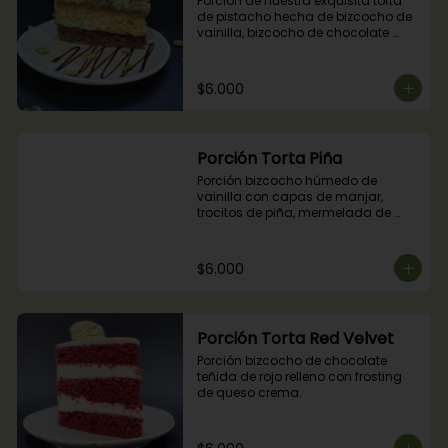
Porción de nuestra exquisita torta 
de pistacho hecha de bizcocho de 
vainilla, bizcocho de chocolate 
relleno con crocante de pistachos, 
manjar, ganache de chocolate y 
crema de pistachos.
$6.000
Porción Torta Piña
Porción bizcocho húmedo de 
vainilla con capas de manjar, 
trocitos de piña, mermelada de 
piña y crema chantilly.
$6.000
Porción Torta Red Velvet
Porción bizcocho de chocolate 
teñida de rojo relleno con frosting 
de queso crema.