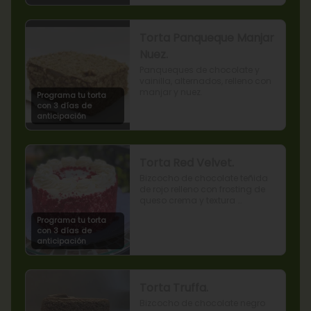
Torta Panqueque Manjar
Nuez.
Panqueques de chocolate y 
vainilla, alternados, relleno con 
manjar y nuez.
Programa tu torta
con 3 días de
anticipación
Torta Red Velvet.
Bizcocho de chocolate teñida 
de rojo relleno con frosting de 
queso crema y textura 
terciopelada
Programa tu torta
con 3 días de
anticipación
Torta Truffa.
Bizcocho de chocolate negro 