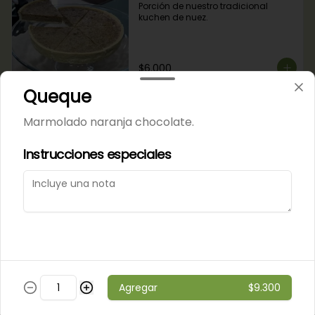
Porción de nuestro tradicional 
kuchen de nuez.
$6.000
Queque
Porción de Torta Hojarasca
Marmolado naranja chocolate.
Pompadour
Capas de hojarasca rellenas con 
Instrucciones especiales
manjar, plátano y crema de 
vainilla.
$6.000
Varios
Agregar
$9.300
Alfajores
Masa de chocolate rellena con 