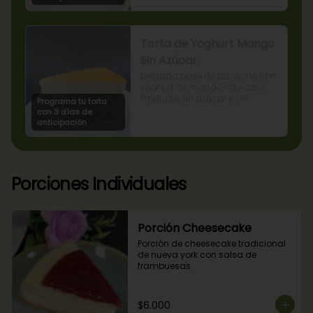
Torta de Yoghurt Mango
Sin Azúcar.
Delgada base de bizcocho con 
yoghurt de mango- durazno. 
Producto sin azúcar y sin 
Programa tu torta
lactosa, apto para diabéticos.
con 3 días de
anticipación
Porciones Individuales
Porción Cheesecake
Porción de cheesecake tradicional 
de nueva york con salsa de 
frambuesas.
$6.000