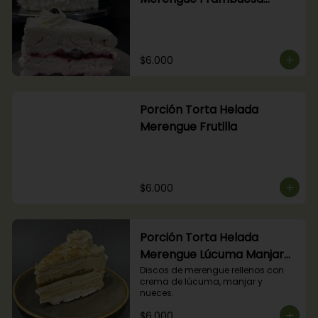
Arándanos
$6.000
Porción Torta Helada
Merengue Frutilla
$6.000
Porción Torta Helada
Merengue Lúcuma Manjar
Nuez
Discos de merengue rellenos con 
crema de lúcuma, manjar y 
nueces.
$6.000