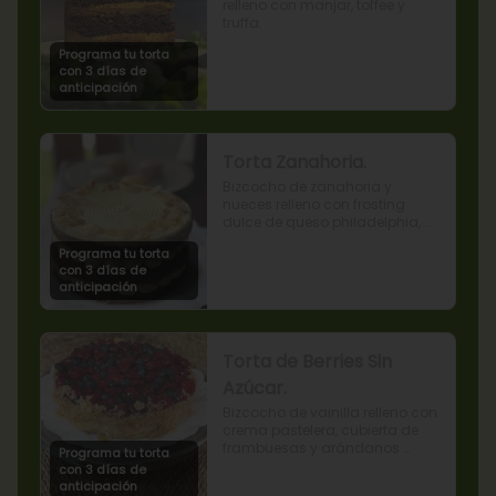
relleno con manjar, toffee y 
truffa.
Programa tu torta
con 3 días de
anticipación
Torta Zanahoria.
Bizcocho de zanahoria y 
nueces relleno con frosting 
dulce de queso philadelphia, 
decorado con almendras 
Programa tu torta
tostadas.
con 3 días de
anticipación
Torta de Berries Sin
Azúcar.
Bizcocho de vainilla relleno con 
crema pastelera, cubierta de 
frambuesas y arándanos 
Programa tu torta
naturales. Producto sin azúcar, 
con 3 días de
apto para diabéticos.
anticipación