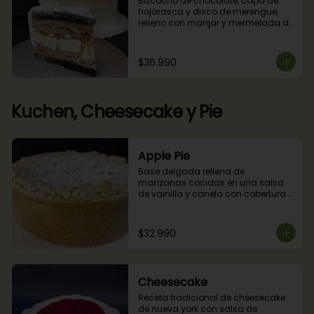
Bizcocho de chocolate, capa de 
hojarasca y disco de merengue, 
relleno con manjar y mermelada de 
frambuesas.
$36.990
Kuchen, Cheesecake y Pie
Apple Pie
Base delgada rellena de 
manzanas cocidas en una salsa 
de vainilla y canela con cobertura 
de miga streusel.
$32.990
Cheesecake
Receta tradicional de cheesecake 
de nueva york con salsa de 