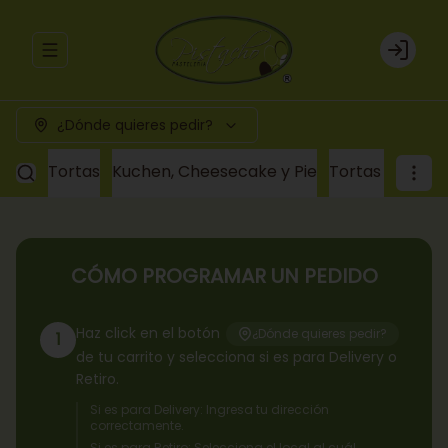
Abrir menu de navegación
Login
¿Dónde quieres pedir?
Tortas
Kuchen, Cheesecake y Pie
Tortas a pedid
CÓMO PROGRAMAR UN PEDIDO
Haz click en el botón
¿Dónde quieres pedir?
1
de tu carrito y selecciona si es para Delivery o
Retiro.
Si es para Delivery: Ingresa tu dirección
correctamente.
Si es para Retiro: Selecciona el local al cuál