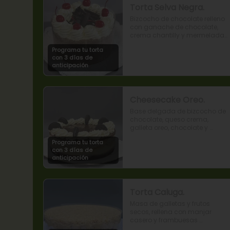
Torta Selva Negra.
Bizcocho de chocolate relleno 
con ganache de chocolate, 
crema chantilly y mermelada 
de guindas
Programa tu torta
con 3 días de
anticipación
Cheesecake Oreo.
Base delgada de bizcocho de 
chocolate, queso crema, 
galleta oreo, chocolate y 
mousse de oreo.
Programa tu torta
con 3 días de
anticipación
Torta Caluga.
Masa de galletas y frutos 
secos, rellena con manjar 
casero y frambuesas 
naturales