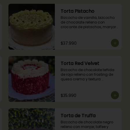
Torta Pistacho
Bizcocho de vainilla, bizcocho 
de chocolate relleno con 
crocante de pistachos, manjar, 
ganache de chocolate y crema 
de pistachos.
$37.990
Torta Red Velvet
Bizcocho de chocolate teñida 
de rojo relleno con frosting de 
queso crema y textura 
terciopelada
$35.990
Torta de Truffa
Bizcocho de chocolate negro 
relleno con manjar, toffee y 