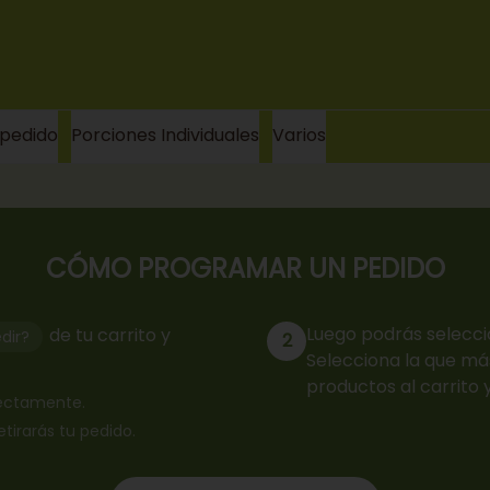
 pedido
Porciones Individuales
Varios
CÓMO PROGRAMAR UN PEDIDO
Luego podrás selecci
de tu carrito y
dir?
2
Selecciona la que más
productos al carrito 
rrectamente.
retirarás tu pedido.