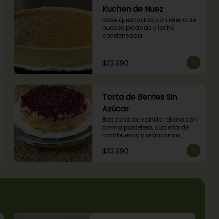
Kuchen de Nuez
Base quebradiza con releno de 
nueces picadas y leche 
condensada.
$23.990
Torta de Berries Sin
Azúcar
Bizcocho de vainilla relleno con 
crema pastelera, cubierta de 
frambuesas y arándanos 
naturales. Producto sin azúcar, 
$33.990
apto para diabéticos.