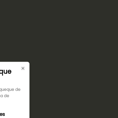
eque
Close
nqueque de
ma de
les