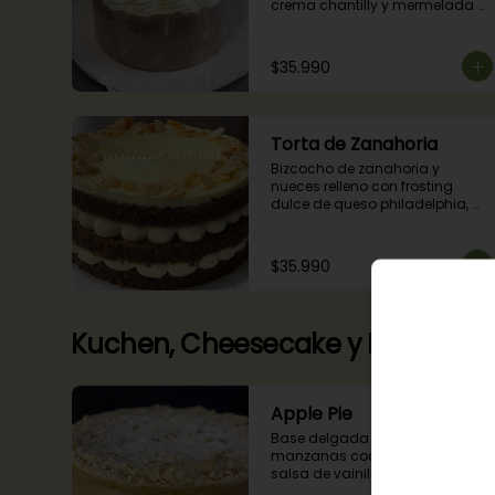
crema chantilly y mermelada 
de guindas
$35.990
Torta de Zanahoria
Bizcocho de zanahoria y 
nueces relleno con frosting 
dulce de queso philadelphia, 
decorado con almendras 
tostadas.
$35.990
Kuchen, Cheesecake y Pie
Apple Pie
Base delgada rellena de 
manzanas cocidas en una 
salsa de vainilla y canela con 
cobertura de miga streusel.