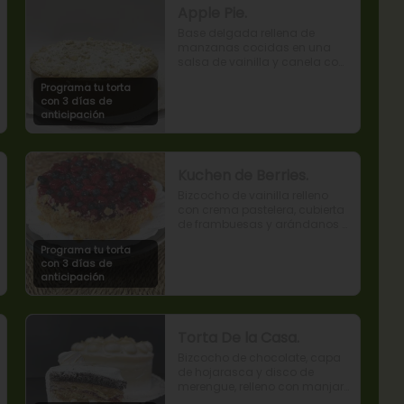
Apple Pie.
Base delgada rellena de 
manzanas cocidas en una 
salsa de vainilla y canela con 
cobertura de miga streusel.
Programa tu torta
con 3 días de
anticipación
Kuchen de Berries.
Bizcocho de vainilla relleno 
con crema pastelera, cubierta 
de frambuesas y arándanos 
naturales.
Programa tu torta
con 3 días de
anticipación
Torta De la Casa.
Bizcocho de chocolate, capa 
de hojarasca y disco de 
merengue, relleno con manjar 
y mermelada de frambuesas.