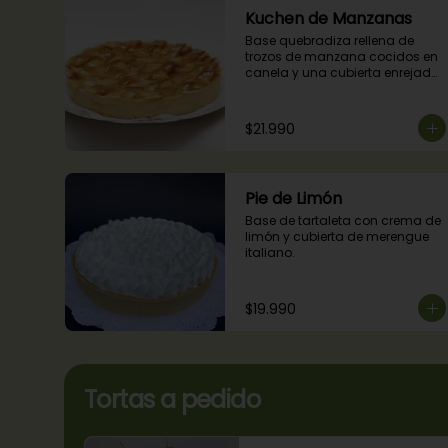
Kuchen de Manzanas
Base quebradiza rellena de 
trozos de manzana cocidos en 
canela y una cubierta enrejada 
con mermelada de damascos
$21.990
Pie de Limón
Base de tartaleta con crema de 
limón y cubierta de merengue 
italiano.
$19.990
Tortas a pedido