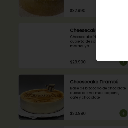
$32.990
Cheesecake Maracuyá
Cheesecake frío de maracuyá y 
cubierta de salsa de 
maracuyá.
$28.990
Cheesecake Tiramisú
Base de bizcocho de chocolate, 
queso crema, mascarpone, 
café y chocolate.
$30.990