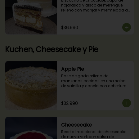
Bizcocho de chocolate, capa de 
hojarasca y disco de merengue, 
relleno con manjar y mermelada de 
frambuesas.
$36.990
Kuchen, Cheesecake y Pie
Apple Pie
Base delgada rellena de 
manzanas cocidas en una salsa 
de vainilla y canela con cobertura 
de miga streusel.
$32.990
Cheesecake
Receta tradicional de cheesecake 
de nueva york con salsa de 