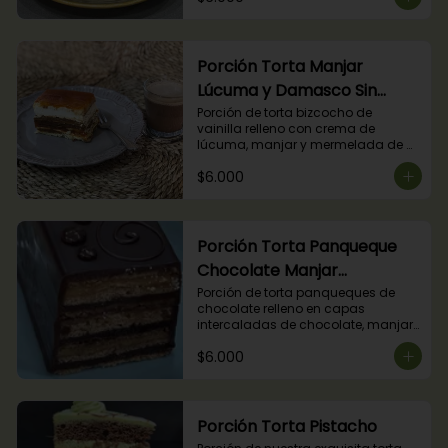
Porción Torta Manjar
Lúcuma y Damasco Sin
Azúcar
Porción de torta bizcocho de 
vainilla relleno con crema de 
lúcuma, manjar y mermelada de 
damasco. (Producto apto para 
$6.000
diabéticos).
Porción Torta Panqueque
Chocolate Manjar
Frambuesa
Porción de torta panqueques de 
chocolate relleno en capas 
intercaladas de chocolate, manjar 
y mermelada de frambuesas.
$6.000
Porción Torta Pistacho