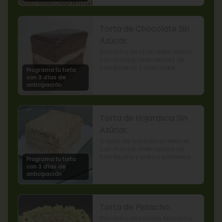
Torta de Chocolate Sin
Azúcar.
Bizcocho de chocolate relleno 
con manjar, mermelada de 
frambuesas y chocolate.
Programa tu torta
con 3 días de
anticipación
Torta de Hojarasca Sin
Azúcar.
Capas de hojarasca rellenas 
con manjar, mermelada de 
frambuesa y crema pastelera 
Programa tu torta
sin azúcar, también conocida 
con 3 días de
como Torta Amor. (Producto 
anticipación
apto para diabéticos).
Torta de Pistacho.
Bizcocho de vainilla, bizcocho 