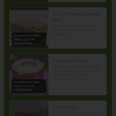
Torta Panqueque Manjar
Nuez.
Panqueques de chocolate y 
vainilla, alternados, relleno con 
manjar y nuez.
Programa tu torta
con 3 días de
anticipación
Torta Red Velvet.
Bizcocho de chocolate teñida 
de rojo relleno con frosting de 
queso crema y textura 
terciopelada
Programa tu torta
con 3 días de
anticipación
Torta Truffa.
Bizcocho de chocolate negro 