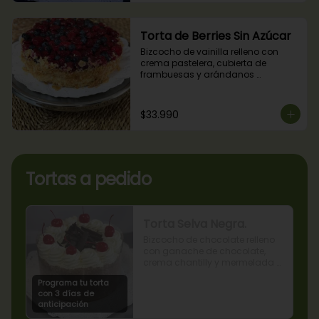
Torta de Berries Sin Azúcar
Bizcocho de vainilla relleno con 
crema pastelera, cubierta de 
frambuesas y arándanos 
naturales. Producto sin azúcar, apto 
para diabéticos.
$33.990
Tortas a pedido
Torta Selva Negra.
Bizcocho de chocolate relleno 
con ganache de chocolate, 
crema chantilly y mermelada 
de guindas
Programa tu torta
con 3 días de
anticipación