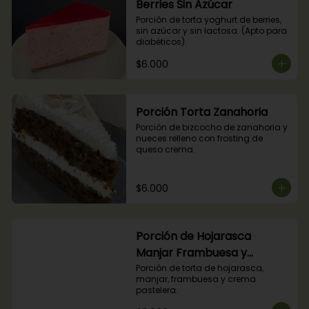
Berries Sin Azúcar
Porción de torta yoghurt de berries, 
sin azúcar y sin lactosa. (Apto para 
diabéticos).
$6.000
Porción Torta Zanahoria
Porción de bizcocho de zanahoria y 
nueces relleno con frosting de 
queso crema.
$6.000
Porción de Hojarasca
Manjar Frambuesa y
Crema Pastelera
Porción de torta de hojarasca, 
manjar, frambuesa y crema 
pastelera.