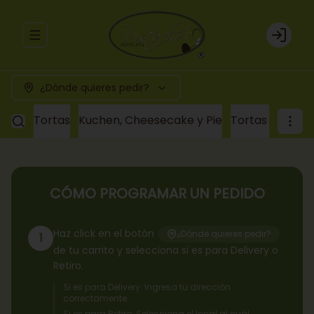
Abrir menu de navegación
Login
¿Dónde quieres pedir?
Tortas
Kuchen, Cheesecake y Pie
Tortas a pedid
CÓMO PROGRAMAR UN PEDIDO
Haz click en el botón
¿Dónde quieres pedir?
1
de tu carrito y selecciona si es para Delivery o
Retiro.
Si es para Delivery: Ingresa tu dirección
correctamente.
Si es para Retiro: Selecciona el local al cuál