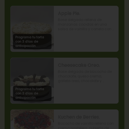
Apple Pie.
Base delgada rellena de 
manzanas cocidas en una 
salsa de vainilla y canela con 
cobertura de miga streusel.
Programa tu torta
con 3 días de
anticipación
Cheesecake Oreo.
Base delgada de bizcocho de 
chocolate, queso crema, 
galleta oreo, chocolate y 
mousse de oreo.
Programa tu torta
con 3 días de
anticipación
Kuchen de Berries.
Bizcocho de vainilla relleno con 
crema pastelera, cubierta de 