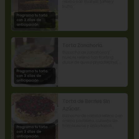
relleno con manjar, toffee y 
truffa.
Programa tu torta
con 3 días de
anticipación
Torta Zanahoria.
Bizcocho de zanahoria y 
nueces relleno con frosting 
dulce de queso philadelphia, 
decorado con almendras 
Programa tu torta
tostadas.
con 3 días de
anticipación
Torta de Berries Sin
Azúcar.
Bizcocho de vainilla relleno con 
crema pastelera, cubierta de 
frambuesas y arándanos 
Programa tu torta
naturales. Producto sin azúcar, 
con 3 días de
apto para diabéticos.
anticipación