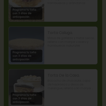
frambuesas y arándanos 
naturales.
Programa tu torta
con 3 días de
anticipación
Torta Caluga.
Masa de galletas y frutos secos, 
rellena con manjar casero y 
frambuesas naturales
Programa tu torta
con 3 días de
anticipación
Torta De la Casa.
Bizcocho de chocolate, capa 
de hojarasca y disco de 
merengue, relleno con manjar y 
mermelada de frambuesas.
Programa tu torta
con 3 días de
anticipación