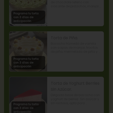
de chocolate relleno con 
crocante de pistachos, manjar, 
ganache de chocolate y crema 
Programa tu torta
de pistachos.
con 3 días de
anticipación
Torta de Piña.
Bizcocho húmedo de vainilla 
con capas de manjar, trocitos 
de piña, mermelada de piña y 
crema chantilly.
Programa tu torta
con 3 días de
anticipación
Torta de Yoghurt Berries
Sin Azúcar.
Delgada base de bizcocho con 
yoghurt de berries. Sin azúcar y 
sin lactosa, apto para 
Programa tu torta
diabéticos.
con 3 días de
anticipación