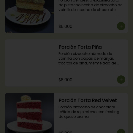
Porción de nuestra exquisita torta 
de pistacho hecha de bizcocho de 
vainilla, bizcocho de chocolate 
relleno con crocante de pistachos, 
manjar, ganache de chocolate y 
crema de pistachos.
$6.000
Porción Torta Piña
Porción bizcocho húmedo de 
vainilla con capas de manjar, 
trocitos de piña, mermelada de 
piña y crema chantilly.
$6.000
Porción Torta Red Velvet
Porción bizcocho de chocolate 
teñida de rojo relleno con frosting 
de queso crema.