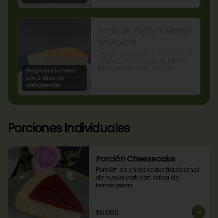
Torta de Yoghurt Mango
Sin Azúcar.
Delgada base de bizcocho con 
yoghurt de mango- durazno. 
Producto sin azúcar y sin 
Programa tu torta
lactosa, apto para diabéticos.
con 3 días de
anticipación
Porciones Individuales
Porción Cheesecake
Porción de cheesecake tradicional 
de nueva york con salsa de 
frambuesas.
$6.000