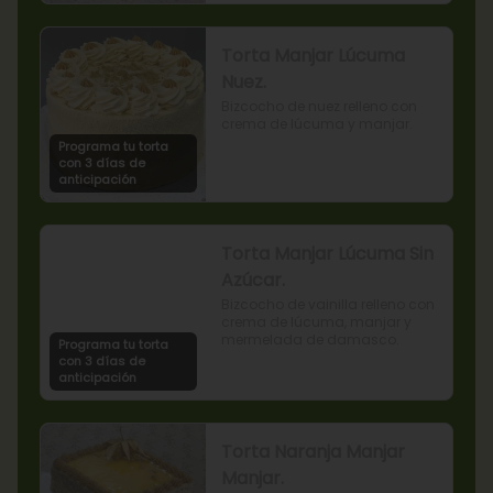
Torta Manjar Lúcuma
Nuez.
Bizcocho de nuez relleno con 
crema de lúcuma y manjar.
Programa tu torta
con 3 días de
anticipación
Torta Manjar Lúcuma Sin
Azúcar.
Bizcocho de vainilla relleno con 
crema de lúcuma, manjar y 
mermelada de damasco.
Programa tu torta
con 3 días de
anticipación
Torta Naranja Manjar
Manjar.