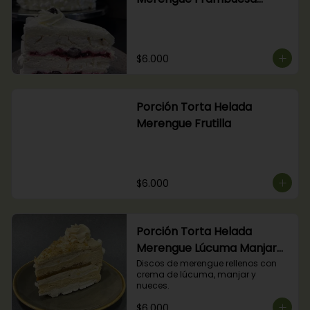
Arándanos
$6.000
Porción Torta Helada
Merengue Frutilla
$6.000
Porción Torta Helada
Merengue Lúcuma Manjar
Nuez
Discos de merengue rellenos con 
crema de lúcuma, manjar y 
nueces.
$6.000