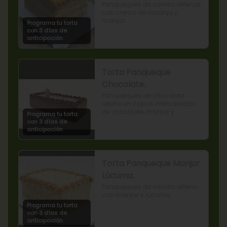
Panqueques de vainilla rellenos 
con crema de naranja y 
manjar.
Programa tu torta
con 3 días de
anticipación
Torta Panqueque
Chocolate.
Panqueques de chocolate 
relleno en capas intercaladas 
de chocolate, manjar y 
Programa tu torta
mermelada de frambuesas.
con 3 días de
anticipación
Torta Panqueque Manjar
Lúcuma.
Panqueques de vainilla relleno 
con manjar y lúcuma.
Programa tu torta
con 3 días de
anticipación