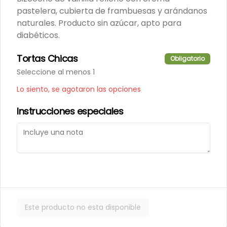
Porción de nuestro tradicional 
pastelera, cubierta de frambuesas y arándanos
kuchen de nuez.
naturales. Producto sin azúcar, apto para
diabéticos.
$6.000
Tortas Chicas
Obligatorio
Seleccione al menos 1
Porción de Torta Hojarasca
Lo siento, se agotaron las opciones
Pompadour
Capas de hojarasca rellenas con 
Instrucciones especiales
manjar, plátano y crema de 
vainilla.
$6.000
Varios
Este producto no esta disponible
Alfajores
Masa de chocolate rellena con 