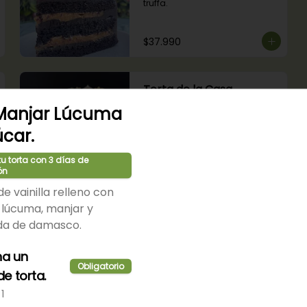
truffa.
$37.990
Torta de la Casa
Bizcocho de chocolate, capa 
 Manjar Lúcuma
de hojarasca y disco de 
merengue, relleno con manjar y 
úcar.
mermelada de frambuesas.
u torta con 3 días de
$36.990
ón
e vainilla relleno con
lúcuma, manjar y
a de damasco.
na un
Cheesecake
Obligatorio
Receta tradicional de 
e torta.
cheesecake de nueva york con 
1
salsa de frambuesas