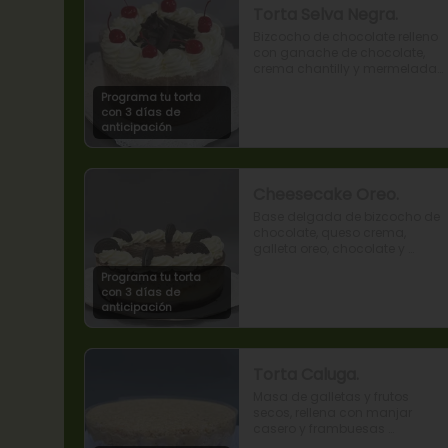
Torta Selva Negra.
Bizcocho de chocolate relleno 
con ganache de chocolate, 
crema chantilly y mermelada 
de guindas
Programa tu torta
con 3 días de
anticipación
Cheesecake Oreo.
Base delgada de bizcocho de 
chocolate, queso crema, 
galleta oreo, chocolate y 
mousse de oreo.
Programa tu torta
con 3 días de
anticipación
Torta Caluga.
Masa de galletas y frutos 
secos, rellena con manjar 
casero y frambuesas 
naturales