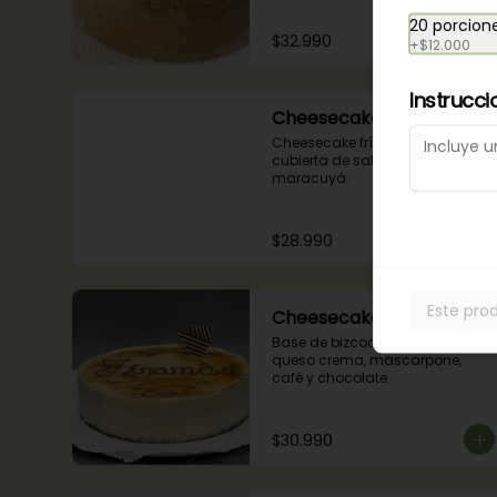
20 porcion
$32.990
+
$12.000
Instrucci
Cheesecake Maracuyá
Cheesecake frío de maracuyá y 
cubierta de salsa de 
maracuyá.
$28.990
Este pro
Cheesecake Tiramisú
Base de bizcocho de chocolate, 
queso crema, mascarpone, 
café y chocolate.
$30.990