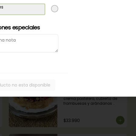
es
$30.990
ones especiales
Cheesecake Oreo
Base delgada de bizcocho de 
chocolate, queso crema, 
galleta oreo, chocolate y 
mousse de oreo.
$33.990
ducto no esta disponible
Kuchen de Berries
Bizcocho de vainilla relleno con 
crema pastelera, cubierta de 
frambuesas y arándanos 
naturales.
$33.990