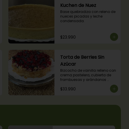
Kuchen de Nuez
Base quebradiza con releno de 
nueces picadas y leche 
condensada.
$23.990
Torta de Berries Sin
Azúcar
Bizcocho de vainilla relleno con 
crema pastelera, cubierta de 
frambuesas y arándanos 
naturales. Producto sin azúcar, 
$33.990
apto para diabéticos.