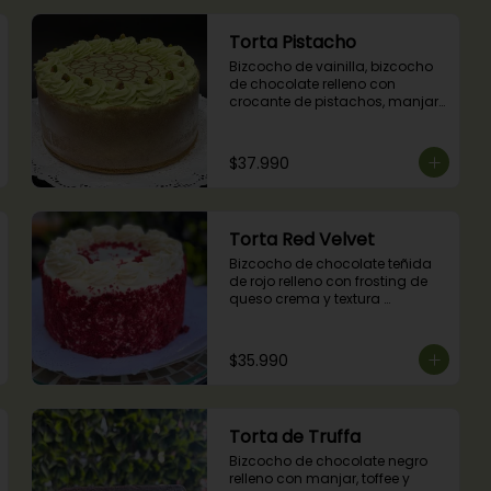
Torta Pistacho
Bizcocho de vainilla, bizcocho 
de chocolate relleno con 
crocante de pistachos, manjar, 
ganache de chocolate y crema 
de pistachos.
$37.990
Torta Red Velvet
Bizcocho de chocolate teñida 
de rojo relleno con frosting de 
queso crema y textura 
terciopelada
$35.990
Torta de Truffa
Bizcocho de chocolate negro 
relleno con manjar, toffee y 