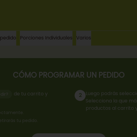
 pedido
Porciones Individuales
Varios
CÓMO PROGRAMAR UN PEDIDO
Luego podrás selecci
de tu carrito y
dir?
2
Selecciona la que más
productos al carrito 
rrectamente.
retirarás tu pedido.