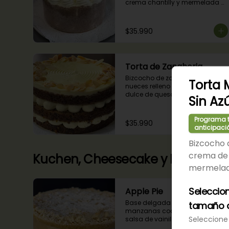
crema chantilly y mermelada 
de guindas
$35.990
Torta de Zanahoria
Bizcocho de zanahoria y 
Torta
nueces relleno con frosting 
dulce de queso philadelphia, 
Sin Az
decorado con almendras 
tostadas.
Programa t
$35.990
anticipaci
Bizcocho d
crema de 
Kuchen, Cheesecake y Pie
mermelad
Seleccio
Apple Pie
Base delgada rellena de 
tamaño d
manzanas cocidas en una 
Seleccione 
salsa de vainilla y canela con 
cobertura de miga streusel.