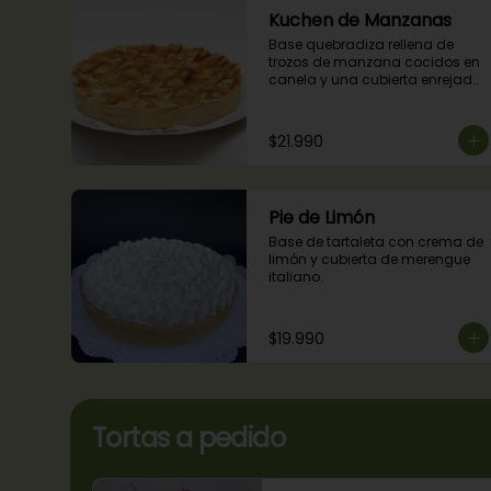
Kuchen de Manzanas
Base quebradiza rellena de 
trozos de manzana cocidos en 
canela y una cubierta enrejada 
con mermelada de damascos
$21.990
Pie de Limón
Base de tartaleta con crema de 
limón y cubierta de merengue 
italiano.
$19.990
Tortas a pedido