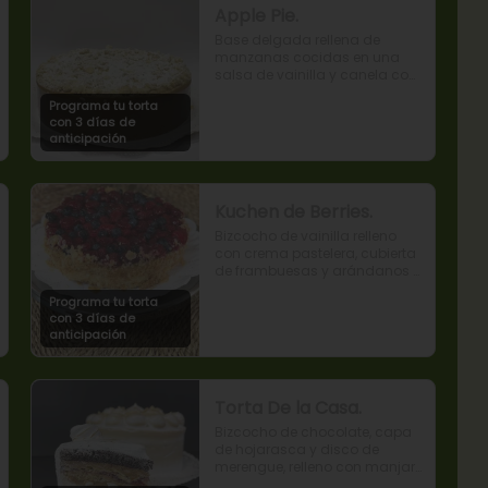
Apple Pie.
Base delgada rellena de 
manzanas cocidas en una 
salsa de vainilla y canela con 
cobertura de miga streusel.
Programa tu torta
con 3 días de
anticipación
Kuchen de Berries.
Bizcocho de vainilla relleno 
con crema pastelera, cubierta 
de frambuesas y arándanos 
naturales.
Programa tu torta
con 3 días de
anticipación
Torta De la Casa.
Bizcocho de chocolate, capa 
de hojarasca y disco de 
merengue, relleno con manjar 
y mermelada de frambuesas.